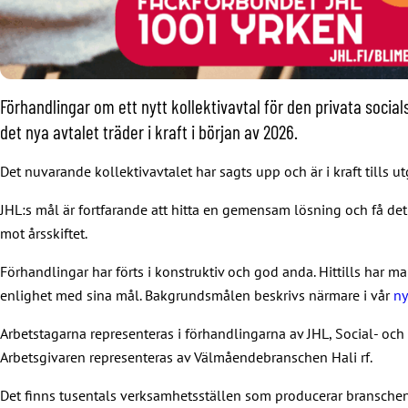
Förhandlingar om ett nytt kollektivavtal för den privata social
det nya avtalet träder i kraft i början av 2026.
Det nuvarande kollektivavtalet har sagts upp och är i kraft tills utg
JHL:s mål är fortfarande att hitta en gemensam lösning och få det n
mot årsskiftet.
Förhandlingar har förts i konstruktiv och god anda. Hittills har m
enlighet med sina mål. Bakgrundsmålen beskrivs närmare i vår
ny
Arbetstagarna representeras i förhandlingarna av JHL, Social- och
Arbetsgivaren representeras av Välmåendebranschen Hali rf.
Det finns tusentals verksamhetsställen som producerar branschens