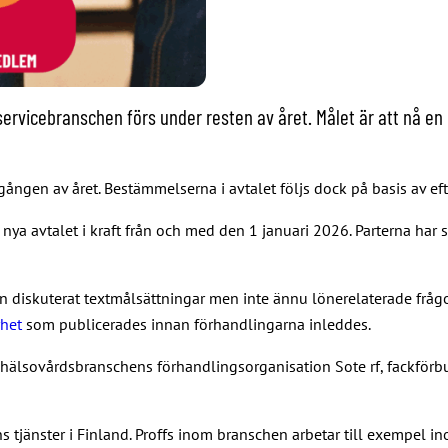
servicebranschen förs under resten av året. Målet är att nå en 
ången av året. Bestämmelserna i avtalet följs dock på basis av efterv
ya avtalet i kraft från och med den 1 januari 2026. Parterna har sla
an diskuterat textmålsättningar men inte ännu lönerelaterade frågor
het
som publicerades innan förhandlingarna inleddes.
 hälsovårdsbranschens förhandlingsorganisation Sote rf, fackförbun
 tjänster i Finland. Proffs inom branschen arbetar till exempel 