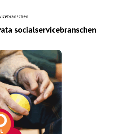
rvicebranschen
ivata socialservicebranschen