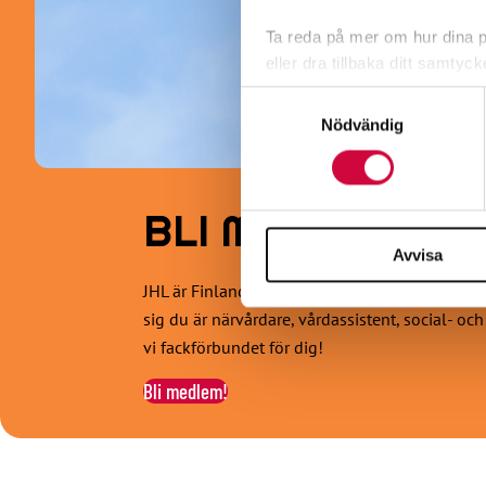
Ta reda på mer om hur dina pe
eller dra tillbaka ditt samtyc
Samtyckesval
Vi använder enhetsidentifierar
Nödvändig
sociala medier och analysera 
till de sociala medier och a
med annan information som du 
BLI MEDLEM!
Avvisa
JHL är Finlands mångsidigaste fackförbund. Vår
sig du är närvårdare, vårdassistent, social- oc
vi fackförbundet för dig!
Bli medlem!