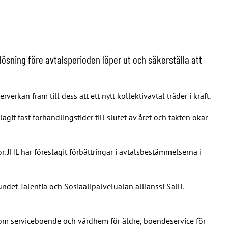
lösning före avtalsperioden löper ut och säkerställa att
erkan fram till dess att ett nytt kollektivavtal träder i kraft.
git fast förhandlingstider till slutet av året och takten ökar
. JHL har föreslagit förbättringar i avtalsbestämmelserna i
det Talentia och Sosiaalipalvelualan allianssi Salli.
inom serviceboende och vårdhem för äldre, boendeservice för