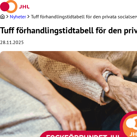
Hoppa
till
innehållet
Nyheter
Tuff förhandlingstidtabell för den privata socialse
Tuff förhandlingstidtabell för den pr
28.11.2025