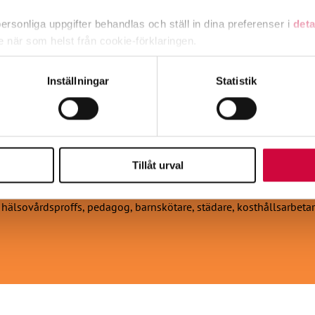
rsonliga uppgifter behandlas och ställ in dina preferenser i
deta
ke när som helst från cookie-förklaringen.
e för att anpassa innehållet och annonserna till användarna, tillh
Inställningar
Statistik
vår trafik. Vi vidarebefordrar även sådana identifierare och anna
nnons- och analysföretag som vi samarbetar med. Dessa kan i sin
har tillhandahållit eller som de har samlat in när du har använt 
Tillåt urval
a medlemmar har cirka tusen olika yrkesbeteckningar inom välfärds
h hälsovårdsproffs, pedagog, barnskötare, städare, kosthållsarbetar