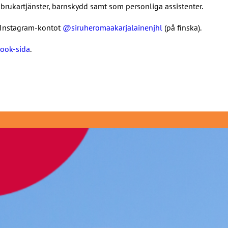
rukartjänster, barnskydd samt som personliga assistenter.
j Instagram-kontot
@siruheromaakarjalainenjhl
(på finska).
ook-sida
.