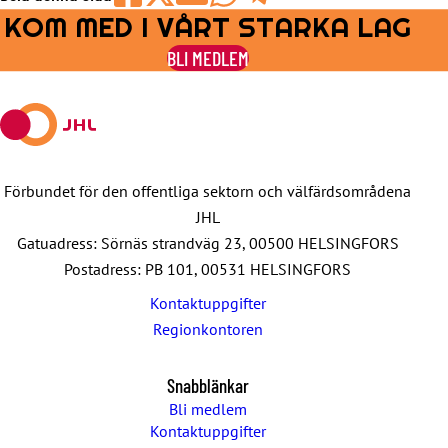
KOM MED I VÅRT STARKA LAG
Share
Share
Share
Share
Share
on
on
by
on
on
BLI MEDLEM
Facebook
X
E-
WhatsApp
Telegram
mail
Förbundet för den offentliga sektorn och välfärdsområdena
JHL
Gatuadress: Sörnäs strandväg 23, 00500 HELSINGFORS
Postadress: PB 101, 00531 HELSINGFORS
Kontaktuppgifter
Regionkontoren
Snabblänkar
Bli medlem
Kontaktuppgifter