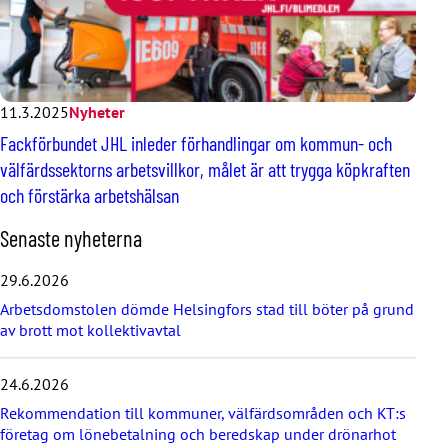
11.3.2025
Nyheter
Fackförbundet JHL inleder förhandlingar om kommun- och
välfärdssektorns arbetsvillkor, målet är att trygga köpkraften
och förstärka arbetshälsan
H
Senaste nyheterna
o
p
29.6.2026
p
Arbetsdomstolen dömde Helsingfors stad till böter på grund
a
av brott mot kollektivavtal
ö
v
e
24.6.2026
r
d
Rekommendation till kommuner, välfärdsområden och KT:s
e
företag om lönebetalning och beredskap under drönarhot