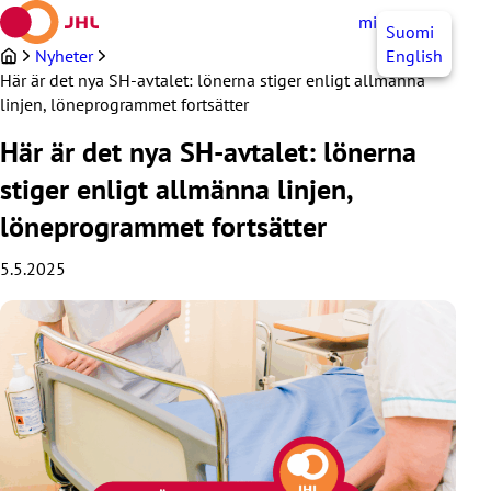
Hoppa
mittJHL
SV
Suomi
till
innehållet
Nyheter
English
Här är det nya SH-avtalet: lönerna stiger enligt allmänna
linjen, löneprogrammet fortsätter
Här är det nya SH-avtalet: lönerna
stiger enligt allmänna linjen,
löneprogrammet fortsätter
5.5.2025