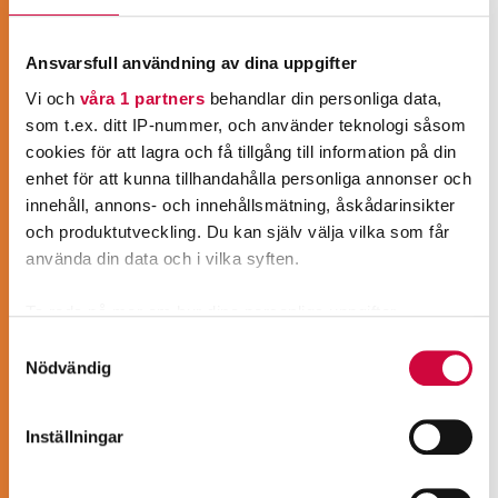
Ansvarsfull användning av dina uppgifter
Vi och
våra 1 partners
behandlar din personliga data,
som t.ex. ditt IP-nummer, och använder teknologi såsom
cookies för att lagra och få tillgång till information på din
enhet för att kunna tillhandahålla personliga annonser och
innehåll, annons- och innehållsmätning, åskådarinsikter
BLI MEDLEM!
och produktutveckling. Du kan själv välja vilka som får
använda din data och i vilka syften.
JHL är Finlands mångsidigaste
fackförbund. Våra medlemmar har cirka
Ta reda på mer om hur dina personliga uppgifter
tusen olika yrkesbeteckningar inom
behandlas och ställ in dina preferenser i
detaljsektionen
.
Samtyckesval
välfärdssektorn eller offentliga tjänster.
Du kan ändra eller dra tillbaka ditt samtycke när som
Nödvändig
Vare sig du är närvårdare, vårdassistent,
helst från cookie-förklaringen.
social- och hälsovårdsproffs, pedagog,
barnskötare, städare, kosthållsarbetare,
Inställningar
Vi använder enhetsidentifierare för att anpassa innehållet
sekreterare, väktare eller konduktör är vi
och annonserna till användarna, tillhandahålla funktioner
fackförbundet för dig!