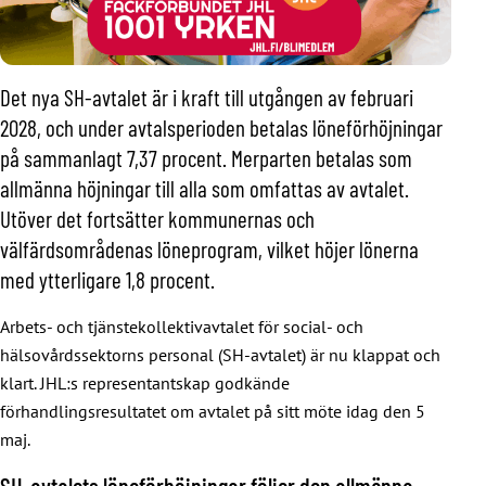
Det nya SH-avtalet är i kraft till utgången av februari
2028, och under avtalsperioden betalas löneförhöjningar
på sammanlagt 7,37 procent. Merparten betalas som
allmänna höjningar till alla som omfattas av avtalet.
Utöver det fortsätter kommunernas och
välfärdsområdenas löneprogram, vilket höjer lönerna
med ytterligare 1,8 procent.
Arbets- och tjänstekollektivavtalet för social- och
hälsovårdssektorns personal (SH-avtalet) är nu klappat och
klart. JHL:s representantskap godkände
förhandlingsresultatet om avtalet på sitt möte idag den 5
maj.
SH-avtalets löneförhöjningar följer den allmänna