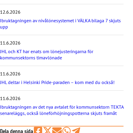
s
e
12.6.2026
n
a
Ibruktagningen av nivålönesystemet i VÄLKA bilaga 7 skjuts
s
upp
t
e
11.6.2026
n
y
JHL och KT har enats om lönejusteringarna för
h
kommunsektorns timavlönade
e
t
e
11.6.2026
r
JHL deltar i Helsinki Pride-paraden – kom med du också!
n
a
11.6.2026
Ibruktagningen av det nya avtalet för kommunsektorn TEKTA
senareläggs, också löneförhöjningspotterna skjuts framåt
Dela denna sida