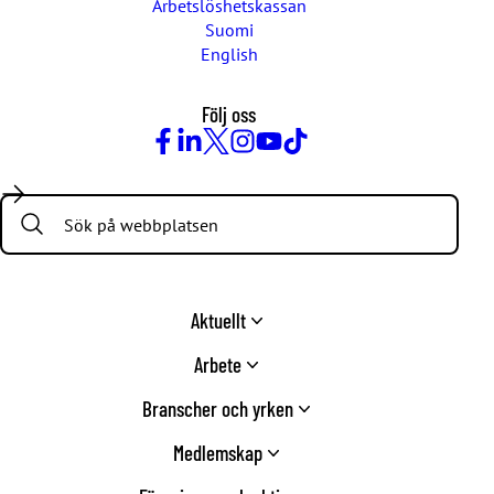
Arbetslöshetskassan
Suomi
English
Följ oss
Facebook
LinkedIn
Twitter
Instagram
Youtube
TikTok
Search:
Aktuellt
Arbete
Branscher och yrken
Medlemskap