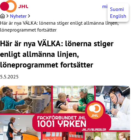
Hoppa
mittJHL
SV
Suomi
till
innehållet
Nyheter
English
Här är nya VÄLKA: lönerna stiger enligt allmänna linjen,
löneprogrammet fortsätter
Här är nya VÄLKA: lönerna stiger
enligt allmänna linjen,
löneprogrammet fortsätter
5.5.2025