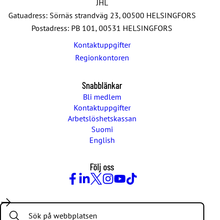
JHL
Gatuadress: Sörnäs strandväg 23, 00500 HELSINGFORS
Postadress: PB 101, 00531 HELSINGFORS
Kontaktuppgifter
Regionkontoren
Snabblänkar
Bli medlem
Kontaktuppgifter
Arbetslöshetskassan
Suomi
English
Följ oss
Facebook
LinkedIn
Twitter
Instagram
Youtube
TikTok
Search: