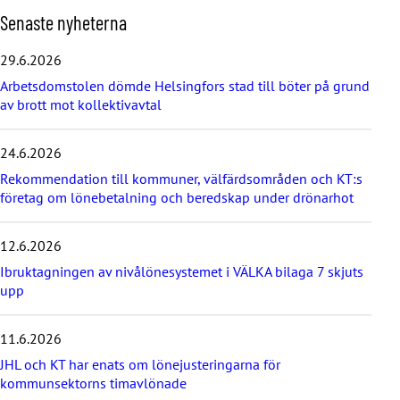
H
Senaste nyheterna
o
p
29.6.2026
p
Arbetsdomstolen dömde Helsingfors stad till böter på grund
a
av brott mot kollektivavtal
ö
v
e
24.6.2026
r
d
Rekommendation till kommuner, välfärdsområden och KT:s
e
företag om lönebetalning och beredskap under drönarhot
s
e
12.6.2026
n
a
Ibruktagningen av nivålönesystemet i VÄLKA bilaga 7 skjuts
s
upp
t
e
11.6.2026
n
y
JHL och KT har enats om lönejusteringarna för
h
kommunsektorns timavlönade
e