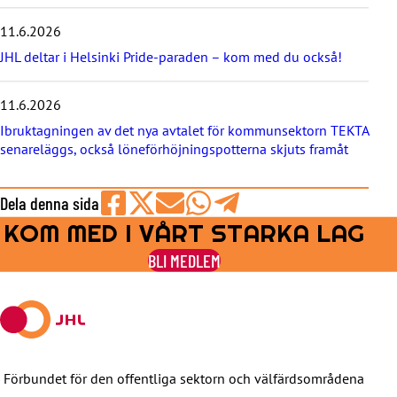
t
e
11.6.2026
r
JHL deltar i Helsinki Pride-paraden – kom med du också!
n
a
11.6.2026
Ibruktagningen av det nya avtalet för kommunsektorn TEKTA
senareläggs, också löneförhöjningspotterna skjuts framåt
Dela denna sida
KOM MED I VÅRT STARKA LAG
Share
Share
Share
Share
Share
on
on
by
on
on
BLI MEDLEM
Facebook
X
E-
WhatsApp
Telegram
mail
Förbundet för den offentliga sektorn och välfärdsområdena