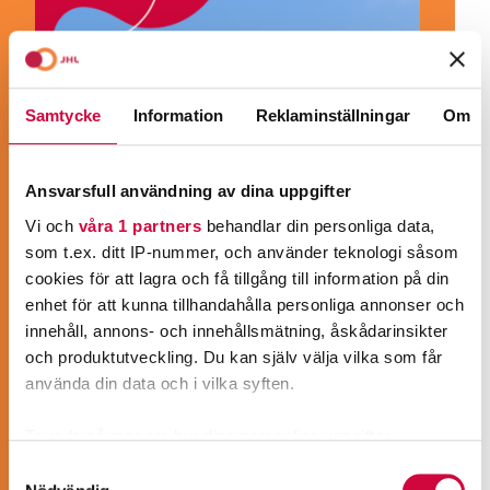
Samtycke
Information
Reklaminställningar
Om
Ansvarsfull användning av dina uppgifter
Vi och
våra 1 partners
behandlar din personliga data,
som t.ex. ditt IP-nummer, och använder teknologi såsom
cookies för att lagra och få tillgång till information på din
enhet för att kunna tillhandahålla personliga annonser och
innehåll, annons- och innehållsmätning, åskådarinsikter
och produktutveckling. Du kan själv välja vilka som får
använda din data och i vilka syften.
BLI MEDLEM!
Ta reda på mer om hur dina personliga uppgifter
behandlas och ställ in dina preferenser i
detaljsektionen
.
Samtyckesval
JHL är Finlands mångsidigaste
Du kan ändra eller dra tillbaka ditt samtycke när som