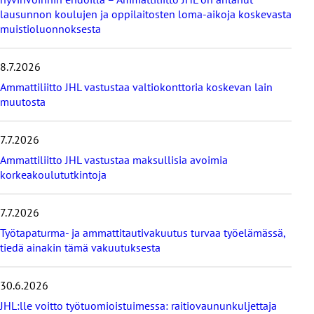
v
lausunnon koulujen ja oppilaitosten loma-aikoja koskevasta
i
muistioluonnoksesta
i
m
e
8.7.2026
i
s
Ammattiliitto JHL vastustaa valtiokonttoria koskevan lain
i
muutosta
m
m
7.7.2026
ä
t
Ammattiliitto JHL vastustaa maksullisia avoimia
u
korkeakoulututkintoja
u
t
i
7.7.2026
s
Työtapaturma- ja ammattitautivakuutus turvaa työelämässä,
e
tiedä ainakin tämä vakuutuksesta
t
30.6.2026
JHL:lle voitto työtuomioistuimessa: raitiovaununkuljettaja