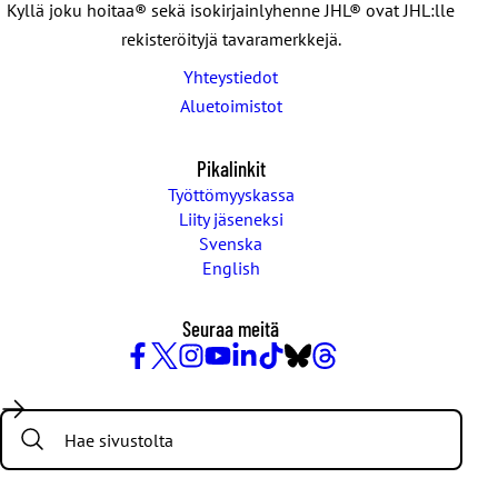
Kyllä joku hoitaa® sekä isokirjainlyhenne JHL® ovat JHL:lle
rekisteröityjä tavaramerkkejä.
Yhteystiedot
Aluetoimistot
Pikalinkit
Työttömyyskassa
Liity jäseneksi
Svenska
English
Seuraa meitä
Facebook
X
Instagram
YouTube
LinkedIn
TikTok
Bluesky
Threads
/
Search:
Twitter