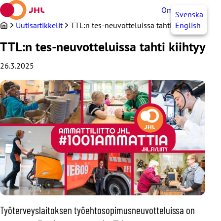
Siirry
OmaJHL
FI
Svenska
sisältöön
Uutisartikkelit
TTL:n tes-neuvotteluissa tahti kiihtyy
English
TTL:n tes-neuvotteluissa tahti kiihtyy
26.3.2025
Työterveyslaitoksen työehtosopimusneuvotteluissa on