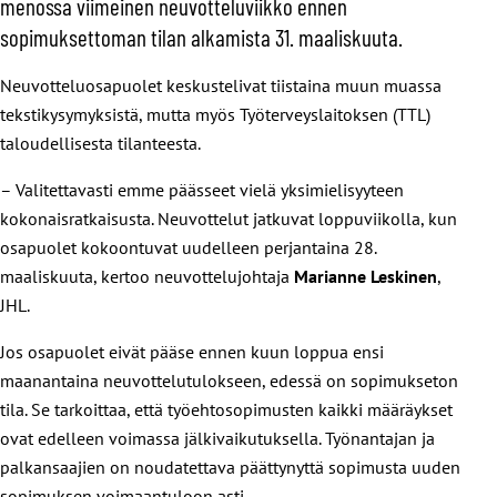
menossa viimeinen neuvotteluviikko ennen
sopimuksettoman tilan alkamista 31. maaliskuuta.
Neuvotteluosapuolet keskustelivat tiistaina muun muassa
tekstikysymyksistä, mutta myös Työterveyslaitoksen (TTL)
taloudellisesta tilanteesta.
– Valitettavasti emme päässeet vielä yksimielisyyteen
kokonaisratkaisusta. Neuvottelut jatkuvat loppuviikolla, kun
osapuolet kokoontuvat uudelleen perjantaina 28.
maaliskuuta, kertoo neuvottelujohtaja
Marianne Leskinen
,
JHL.
Jos osapuolet eivät pääse ennen kuun loppua ensi
maanantaina neuvottelutulokseen, edessä on sopimukseton
tila. Se tarkoittaa, että työehtosopimusten kaikki määräykset
ovat edelleen voimassa jälkivaikutuksella. Työnantajan ja
palkansaajien on noudatettava päättynyttä sopimusta uuden
sopimuksen voimaantuloon asti.