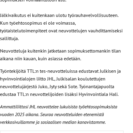
Jälkivaikutus ei kuitenkaan ulotu työrauhavelvollisuuteen.
Kun työehtosopimus ei ole voimassa,
työtaistelutoimenpiteet ovat neuvottelujen vauhdittamiseksi
sallittuja.
Neuvotteluja kuitenkin jatketaan sopimuksettomankin tilan
aikana niin kauan, kuin asiassa edetään.
Työntekijöitä TTL:n tes-neuvotteluissa edustavat Julkisen ja
hyvinvointialojen liitto JHL, Julkisalan koulutettujen
neuvottelujärjestö Juko, Jyty sekä Sote. Työnantajapuolta
edustaa TTL:n neuvottelijoiden lisäksi Hyvinvointiala Hali.
Ammattiliittosi JHL neuvottelee lukuisista työehtosopimuksista
vuoden 2025 aikana. Seuraa neuvotteluiden etenemistä
verkkosivuillamme ja sosiaalisen median kanavistamme.