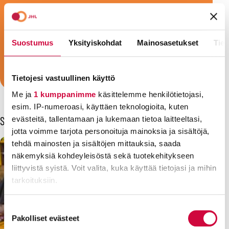
julkisten palvelujen parissa. Olit sitten
sote-ammattilainen, kasvattaja, siivooja,
keittäjä, sihteeri, vartija tai konduktööri,
Suostumus
Yksityiskohdat
Mainosasetukset
Tiet
olemme ammattiliittosi!
Liity jäseneksi!
Tietojesi vastuullinen käyttö
Me ja
1 kumppanimme
käsittelemme henkilötietojasi,
esim. IP-numeroasi, käyttäen teknologioita, kuten
Sinua voisi kiinnostaa myös
evästeitä, tallentamaan ja lukemaan tietoa laitteeltasi,
jotta voimme tarjota personoituja mainoksia ja sisältöjä,
tehdä mainosten ja sisältöjen mittauksia, saada
näkemyksiä kohdeyleisöstä sekä tuotekehitykseen
liittyvistä syistä. Voit valita, kuka käyttää tietojasi ja mihin
tarkoituksiin.
Lue lisää siitä, miten henkilötietojasi käsitellään ja miten
Suostumuksen
voit määrittää asetuksesi
tiedot-osiossa
. Voit muuttaa
Pakolliset evästeet
valinta