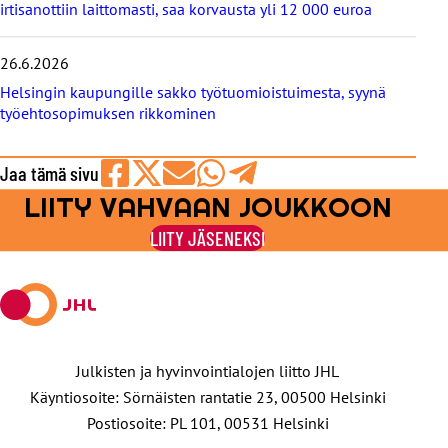
irtisanottiin laittomasti, saa korvausta yli 12 000 euroa
26.6.2026
Helsingin kaupungille sakko työtuomioistuimesta, syynä
työehtosopimuksen rikkominen
Jaa tämä sivu
LIITY VAHVAAN JOUKKOON
Jaa
Jaa
Jaa
Jaa
Jaa
Facebookissa
viestipalvelu
sähköpostilla
WhatsAppilla
Telegramilla
LIITY JÄSENEKSI
X:ssä
Julkisten ja hyvinvointialojen liitto JHL
Käyntiosoite: Sörnäisten rantatie 23, 00500 Helsinki
Postiosoite: PL 101, 00531 Helsinki