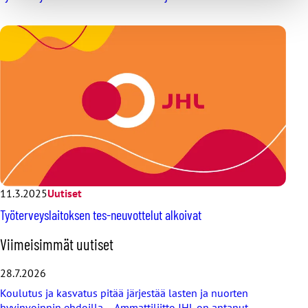
11.3.2025
Uutiset
Työterveyslaitoksen tes-neuvottelut alkoivat
O
Viimeisimmät uutiset
h
i
28.7.2026
t
Koulutus ja kasvatus pitää järjestää lasten ja nuorten
a
hyvinvoinnin ehdoilla – Ammattiliitto JHL on antanut