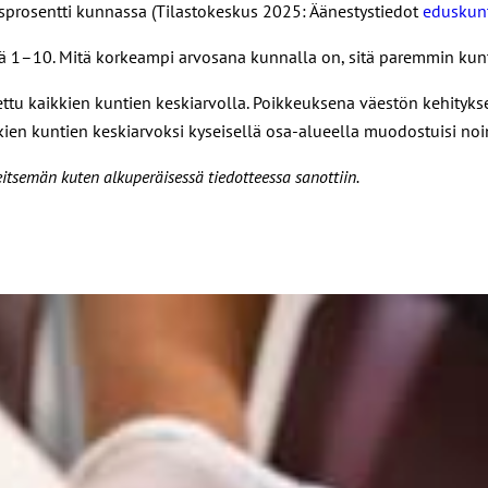
sprosentti kunnassa (Tilastokeskus 2025: Äänestystiedot
eduskunt
lä 1–10. Mitä korkeampi arvosana kunnalla on, sitä paremmin kunta
ettu kaikkien kuntien keskiarvolla. Poikkeuksena väestön kehityks
ien kuntien keskiarvoksi kyseisellä osa-alueella muodostuisi noin
 seitsemän kuten alkuperäisessä tiedotteessa sanottiin.