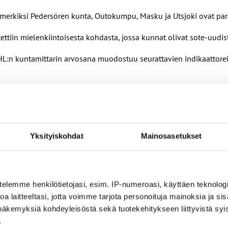
simerkiksi Pedersören kunta, Outokumpu, Masku ja Utsjoki ovat par
itettiin mielenkiintoisesta kohdasta, jossa kunnat olivat sote-uu
 JHL:n kuntamittarin arvosana muodostuu seurattavien indikaattore
kerätään Kuntaliiton ja Tilastokeskuksen julkisista tilastoista se
Yksityiskohdat
Mainosasetukset
at:
telemme henkilötietojasi, esim. IP-numeroasi, käyttäen teknologio
a laitteeltasi, jotta voimme tarjota personoituja mainoksia ja sis
tionosuudet suhteessa kunnan asukaslukuun (
Kuntaliitto 2024: K
näkemyksiä kohdeyleisöstä sekä tuotekehitykseen liittyvistä syist
.