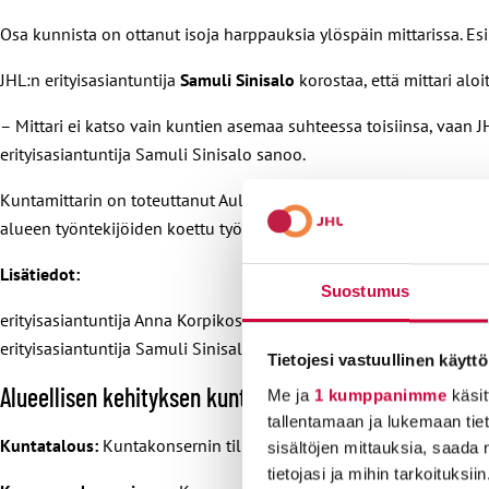
Osa kunnista on ottanut isoja harppauksia ylöspäin mittarissa. E
JHL:n erityisasiantuntija
Samuli Sinisalo
korostaa, että mittari alo
– Mittari ei katso vain kuntien asemaa suhteessa toisiinsa, vaan
erityisasiantuntija Samuli Sinisalo sanoo.
Kuntamittarin on toteuttanut Aula Research. Kuntamittarin tiedot 
alueen työntekijöiden koettu työkyky ja arvio työelämän laadusta.
Lisätiedot:
Suostumus
erityisasiantuntija Anna Korpikoski 050 304 3858
erityisasiantuntija Samuli Sinisalo 040 7050 398
Tietojesi vastuullinen käyttö
Alueellisen kehityksen kuntamittarin eri osa-alueet ov
Me ja
1 kumppanimme
käsit
tallentamaan ja lukemaan tieto
Kuntatalous:
Kuntakonsernin tilikauden tulos vähennettynä val
sisältöjen mittauksia, saada 
tietojasi ja mihin tarkoituksiin