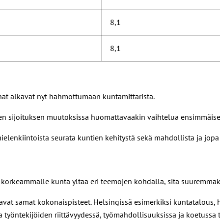
8,1
8,1
nat alkavat nyt hahmottumaan kuntamittarista.
en sijoituksen muutoksissa huomattavaakin vaihtelua ensimmäis
enkiintoista seurata kuntien kehitystä sekä mahdollista ja jopa t
tä korkeammalle kunta yltää eri teemojen kohdalla, sitä suuremm
aavat samat kokonaispisteet. Helsingissä esimerkiksi kuntatalous,
työntekijöiden riittävyydessä, työmahdollisuuksissa ja koetussa 