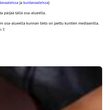
avaaleissa
ja
kuntavaaleissa
)
 pärjää tällä osa-alueella.
en osa-alueella kunnan tieto on jaettu kuntien mediaanilla.
 7.