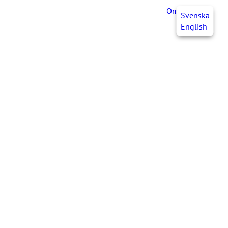
OmaJHL
FI
Svenska
English
i