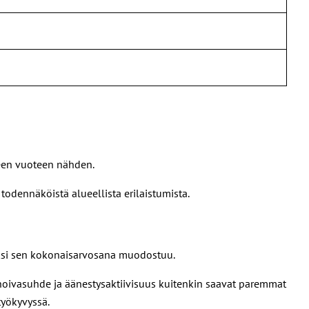
een vuoteen nähden.
odennäköistä alueellista erilaistumista.
aksi sen kokonaisarvosana muodostuu.
 hoivasuhde ja äänestysaktiivisuus kuitenkin saavat paremmat
työkyvyssä.