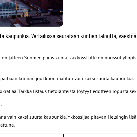
kaupunkia. Vertailussa seurataan kuntien taloutta, väestöä,
ki on jälleen Suomen paras kunta, kakkossijalle on noussut yliop
n parhaan kunnan joukkoon mahtuu vain kaksi suurta kaupunkia.
ratiaa. Tarkka listaus tietolähteistä löytyy tiedotteen lopusta sekä
.
n kaksi suurta kaupunkia. Ykkössijaa pitävän Helsingin lisäksi 
rattuna.