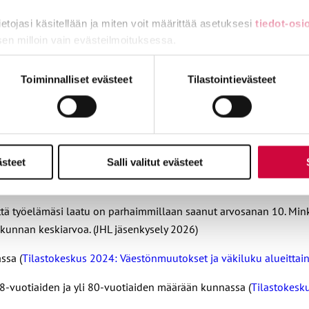
a kohden (
Kuntaliitto 2024: Kuntakonsernien taloudelliset tunnus
tietojasi käsitellään ja miten voit määrittää asetuksesi
tiedot-osi
liikevaihto suhteessa kunnan asukaslukuun (
Tilastokeskus 2024: Y
sen milloin vain evästeilmoituksessa.
tökustannukset eri palvelusektoreilla (sosiaali- ja terveyspalve
miä, osa sivuston toimintaa parantavia, ja osaa käytetään tilastoi
okäyttökustannukset
)
Toiminnalliset evästeet
Tilastointievästeet
t terveys- ja sosiaalipalveluissa suhteessa kunnan asukaslukuun (
T
us 2024: Tunnuslukuja työssäkäyntitilastosta alueittain
)
ästeet
Salli valitut evästeet
tä työkykysi on parhaimmillaan saanut arvosanan 10. Minkä arvosana
rvoa. (JHL jäsenkysely 2026)
ttä työelämäsi laatu on parhaimmillaan saanut arvosanan 10. Min
maakunnan keskiarvoa. (JHL jäsenkysely 2026)
ssa (
Tilastokeskus 2024: Väestönmuutokset ja väkiluku alueittai
8-vuotiaiden ja yli 80-vuotiaiden määrään kunnassa (
Tilastokesku