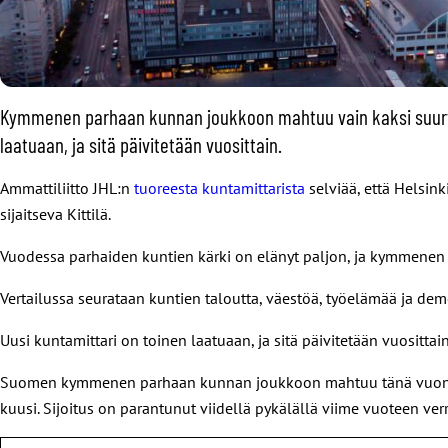
Kymmenen parhaan kunnan joukkoon mahtuu vain kaksi suurta 
laatuaan, ja sitä päivitetään vuosittain.
Ammattiliitto JHL:n
tuoreesta kuntamittarista
selviää, että Helsin
sijaitseva Kittilä.
Vuodessa parhaiden kuntien kärki on elänyt paljon, ja kymmene
Vertailussa seurataan kuntien taloutta, väestöä, työelämää ja demok
Uusi kuntamittari on toinen laatuaan, ja sitä päivitetään vuosittain
Suomen kymmenen parhaan kunnan joukkoon mahtuu tänä vuonna vai
kuusi. Sijoitus on parantunut viidellä pykälällä viime vuoteen ver