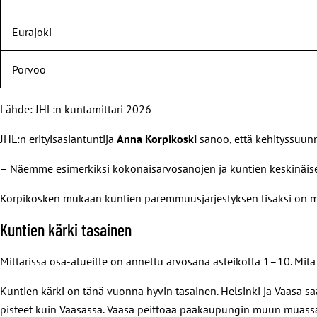
Eurajoki
Porvoo
Lähde: JHL:n kuntamittari 2026
JHL:n erityisasiantuntija
Anna Korpikoski
sanoo, että kehityssuun
– Näemme esimerkiksi kokonaisarvosanojen ja kuntien keskinäis
Korpikosken mukaan kuntien paremmuusjärjestyksen lisäksi on miel
Kuntien kärki tasainen
Mittarissa osa-alueille on annettu arvosana asteikolla 1–10. Mi
Kuntien kärki on tänä vuonna hyvin tasainen. Helsinki ja Vaasa s
pisteet kuin Vaasassa. Vaasa peittoaa pääkaupungin muun muassa 