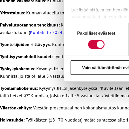
Kunnan vakavaraisuus:
Kunnan kertynyt yli- tai alijäämä asukast
Lue lisää siitä, miten henkilö
Yritystalous:
Kunnan alueella toimivien yritysten toimipaikkojen 
suostumustasi tai peruuttaa 
Palvelutuotannon tehokkuus:
Kuntien palvelutuotannon nettokäyt
Suostumuksen
Evästeistä osa on välttämättö
asukaslukuun (
Kuntaliitto 2024: Kuntien palvelutuotannon nett
Pakolliset evästeet
valinta
markkinointitarkoituksiin.
Työntekijöiden riittävyys:
Kuntasektorin työntekijät ja työntekijä
Työllisyysmahdollisuudet:
Työttömyysaste kunnassa (
Tilastokesk
Vain välttämättömät ev
Työkykykokemus:
Kysymys JHL:n jäsenkyselyssä: ”Kuvitellaan, et
Kunnista, joista oli alle 5 vastausta, käytettiin maakunnan keskia
Työelämäkokemus:
Kysymys JHL:n jäsenkyselyssä: ”Kuvitellaan, e
tällä hetkellä?” Kunnista, joista oli alle 5 vastausta, käytettiin 
Väestönkehitys:
Väestön prosentuaalinen kokonaismuutos kunna
Hoivasuhde:
Työikäisten (18–70-vuotiaat) määrä suhteessa alle 1