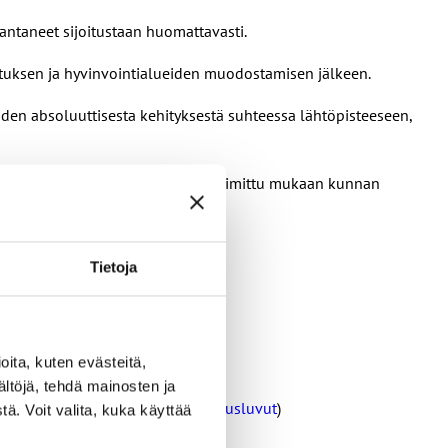
antaneet sijoitustaan huomattavasti.
distuksen ja hyvinvointialueiden muodostamisen jälkeen.
iden absoluuttisesta kehityksestä suhteessa lähtöpisteeseen,
kä JHL:n jäsenkyselystä, josta on poimittu mukaan kunnan
Tietoja
ita, kuten evästeitä,
ältöjä, tehdä mainosten ja
untakonsernien taloudelliset tunnusluvut
)
ä. Voit valita, kuka käyttää