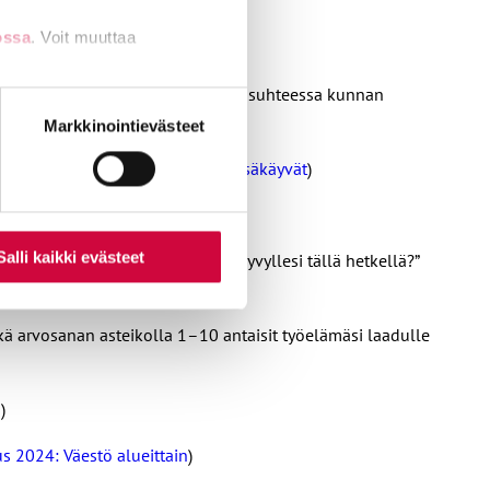
luvut
)
ossa
. Voit muuttaa
ritysten toimipaikat kunnittain
)
lut, opetus ja yhdyskuntapalvelut) suhteessa kunnan
nti- tai
Markkinointievästeet
ilastokeskus 2023: Alueella työssäkäyvät
)
Salli kaikki evästeet
n asteikolla 1–10 antaisit työkyvyllesi tällä hetkellä?”
kä arvosanan asteikolla 1–10 antaisit työelämäsi laadulle
n
)
s 2024: Väestö alueittain
)