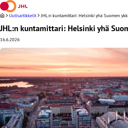
Siirry
sisältöön
Uutisartikkelit
JHL:n kuntamittari: Helsinki yhä Suomen ykk
JHL:n kuntamittari: Helsinki yhä Suo
16.6.2026