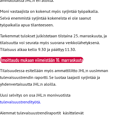
ammattilaista JHL:n eri aloilta.
Moni vastaajista on kokenut myös syrjintää työpaikalla.
Selvä enemmistä syrjintää kokeneista ei ole saanut
työpaikalla apua tilanteeseen.
Tarkemmat tulokset julkistetaan tiistaina 25. marraskuuta, ja
tilaisuutta voi seurata myös suorana verkkolähetyksenä.
Tilaisuus alkaa kello 9.30 ja päättyy 11.30.
Ilmoittaudu mukaan viimeistään 16. marraskuuta
Tilaisuudessa esitellään myös ammattiliitto JHL:n uusimman
tulevaisuustrendin raportti. Se luotaa laajasti syrjintää ja
yhdenvertaisuutta JHL:n aloilla.
Uusi selvitys on osa JHL:n monivuotista
tulevaisuustrendityötä.
Aiemmat tulevaisuustrendiraportit käsittelevät