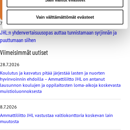
Vain välttämättömät evästeet
7.10.2024
Uutiset
JHL:n yhdenvertaisuusopas auttaa tunnistamaan syrjinnän ja
puuttumaan siihen
O
Viimeisimmät uutiset
h
i
28.7.2026
t
Koulutus ja kasvatus pitää järjestää lasten ja nuorten
a
hyvinvoinnin ehdoilla – Ammattiliitto JHL on antanut
v
lausunnon koulujen ja oppilaitosten loma-aikoja koskevasta
i
muistioluonnoksesta
i
m
e
8.7.2026
i
s
Ammattiliitto JHL vastustaa valtiokonttoria koskevan lain
i
muutosta
m