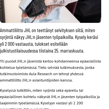
Ammattiliitto JHL on teettänyt selvityksen siitä, miten
syrjintä näkyy JHL:n jäsenten työpaikoilla. Kysely keräsi
yli 2 000 vastausta, tulokset esitellään
julkistustilaisuudessa tiistaina 25. marraskuuta.
Yli puolet JHL:n jäsenistä kertoo kohdanneensa epäasiallista
kohtelua työelämässä. Tieto selviää tutkimuksesta, jonka
tutkimustoimisto Aula Research on tehnyt yhdessä
ammattiliitto JHL:n asiantuntijoiden kanssa.
Kyselyssä tutkittiin, miten syrjintä sekä epäreilu tai
epäasiallinen kohtelu näkyvät JHL:n jäsenten työpaikoilla ja
laajemmin työelämässä. Kyselyyn vastasi yli 2 200