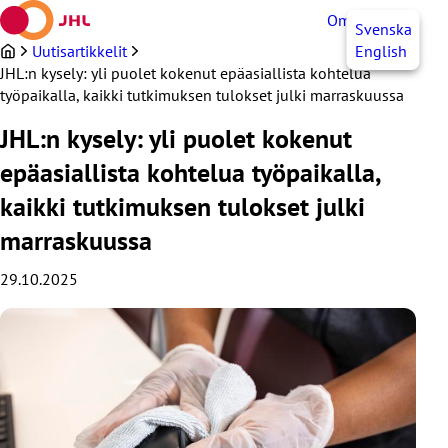
Siirry
OmaJHL
FI
Svenska
sisältöön
Uutisartikkelit
English
JHL:n kysely: yli puolet kokenut epäasiallista kohtelua
työpaikalla, kaikki tutkimuksen tulokset julki marraskuussa
JHL:n kysely: yli puolet kokenut
epäasiallista kohtelua työpaikalla,
kaikki tutkimuksen tulokset julki
marraskuussa
29.10.2025