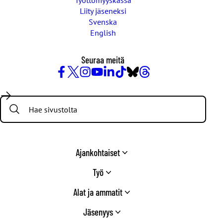
Työttömyyskassa
Liity jäseneksi
Svenska
English
Seuraa meitä
Facebook
X
Instagram
YouTube
LinkedIn
TikTok
Bluesky
Threads
/
Search:
Twitter
Ajankohtaiset
Työ
Alat ja ammatit
Jäsenyys