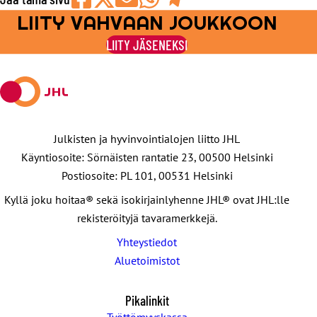
LIITY VAHVAAN JOUKKOON
Jaa
Jaa
Jaa
Jaa
Jaa
Facebookissa
viestipalvelu
sähköpostilla
WhatsAppilla
Telegramilla
LIITY JÄSENEKSI
X:ssä
Julkisten ja hyvinvointialojen liitto JHL
Käyntiosoite: Sörnäisten rantatie 23, 00500 Helsinki
Postiosoite: PL 101, 00531 Helsinki
Kyllä joku hoitaa® sekä isokirjainlyhenne JHL® ovat JHL:lle
rekisteröityjä tavaramerkkejä.
Yhteystiedot
Aluetoimistot
Pikalinkit