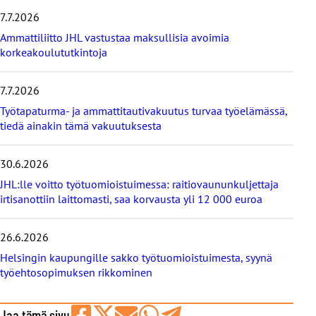
m
7.7.2026
ä
t
Ammattiliitto JHL vastustaa maksullisia avoimia
u
korkeakoulututkintoja
u
t
i
7.7.2026
s
Työtapaturma- ja ammattitautivakuutus turvaa työelämässä,
e
tiedä ainakin tämä vakuutuksesta
t
30.6.2026
JHL:lle voitto työtuomioistuimessa: raitiovaununkuljettaja
irtisanottiin laittomasti, saa korvausta yli 12 000 euroa
26.6.2026
Helsingin kaupungille sakko työtuomioistuimesta, syynä
työehtosopimuksen rikkominen
Jaa tämä sivu