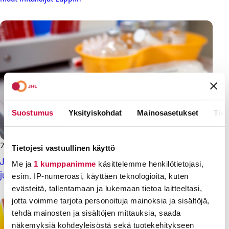
Suostumus
Yksityiskohdat
Mainosasetukset
Tiet
20.3.2025
Uutiset
Tietojesi vastuullinen käyttö
JHL:n tutkimus: Yli miljoona suomalaista on sitä mieltä, että
Me ja
1 kumppanimme
käsittelemme henkilötietojasi,
julkiset palvelut ovat heikentyneet viime vuosina
esim. IP-numeroasi, käyttäen teknologioita, kuten
evästeitä, tallentamaan ja lukemaan tietoa laitteeltasi,
jotta voimme tarjota personoituja mainoksia ja sisältöjä,
tehdä mainosten ja sisältöjen mittauksia, saada
näkemyksiä kohdeyleisöstä sekä tuotekehitykseen