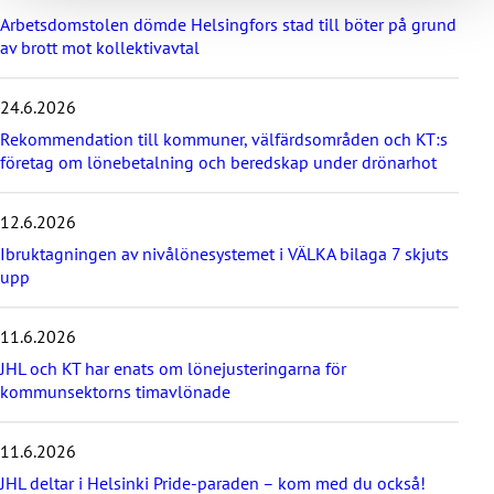
p
Arbetsdomstolen dömde Helsingfors stad till böter på grund
a
av brott mot kollektivavtal
ö
v
e
24.6.2026
r
d
Rekommendation till kommuner, välfärdsområden och KT:s
e
företag om lönebetalning och beredskap under drönarhot
s
e
12.6.2026
n
a
Ibruktagningen av nivålönesystemet i VÄLKA bilaga 7 skjuts
s
upp
t
e
11.6.2026
n
y
JHL och KT har enats om lönejusteringarna för
h
kommunsektorns timavlönade
e
t
e
11.6.2026
r
JHL deltar i Helsinki Pride-paraden – kom med du också!
n