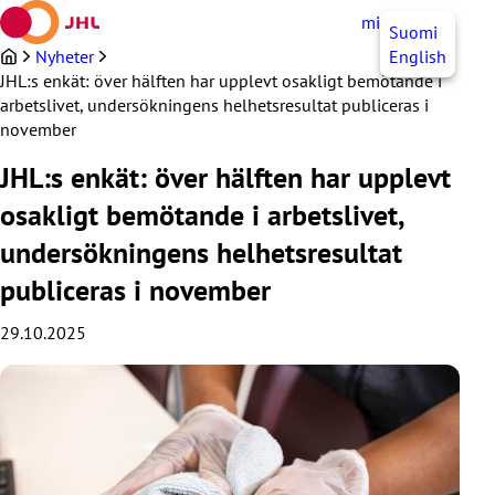
Hoppa
mittJHL
SV
Suomi
till
innehållet
Nyheter
English
JHL:s enkät: över hälften har upplevt osakligt bemötande i
arbetslivet, undersökningens helhetsresultat publiceras i
november
JHL:s enkät: över hälften har upplevt
osakligt bemötande i arbetslivet,
undersökningens helhetsresultat
publiceras i november
29.10.2025