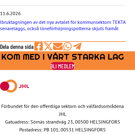
a
11.6.2026
Ibruktagningen av det nya avtalet för kommunsektorn TEKTA
senareläggs, också löneförhöjningspotterna skjuts framåt
Dela denna sida
KOM MED I VÅRT STARKA LAG
Share
Share
Share
Share
Share
on
on
by
on
on
BLI MEDLEM
Facebook
X
E-
WhatsApp
Telegram
mail
Förbundet för den offentliga sektorn och välfärdsområdena
JHL
Gatuadress: Sörnäs strandväg 23, 00500 HELSINGFORS
Postadress: PB 101, 00531 HELSINGFORS