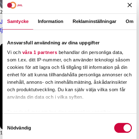
20.3.2025
Nyheter
JHL:s utredning: Över en miljon finländare anser att offentliga
Samtycke
Information
Reklaminställningar
Om
tjänster har försämrats under de senaste åren
Ansvarsfull användning av dina uppgifter
Vi och
våra 1 partners
behandlar din personliga data,
som t.ex. ditt IP-nummer, och använder teknologi såsom
cookies för att lagra och få tillgång till information på din
enhet för att kunna tillhandahålla personliga annonser och
innehåll, annons- och innehållsmätning, åskådarinsikter
och produktutveckling. Du kan själv välja vilka som får
använda din data och i vilka syften.
Ta reda på mer om hur dina personliga uppgifter
behandlas och ställ in dina preferenser i
detaljsektionen
.
Samtyckesval
Du kan ändra eller dra tillbaka ditt samtycke när som
Nödvändig
11.9.2024
Nyheter
helst från cookie-förklaringen.