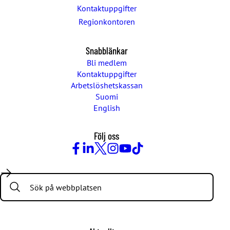
Kontaktuppgifter
Regionkontoren
Snabblänkar
Bli medlem
Kontaktuppgifter
Arbetslöshetskassan
Suomi
English
Följ oss
Facebook
LinkedIn
Twitter
Instagram
Youtube
TikTok
Search: