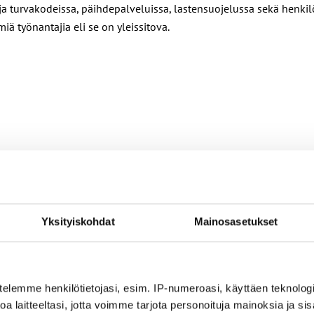
a turvakodeissa, päihdepalveluissa, lastensuojelussa sekä henkilö
ä työnantajia eli se on yleissitova.
Yksityiskohdat
Mainosasetukset
nin ehdoilla – Ammattiliitto JHL on antanut lausunnon koulujen j
ta
telemme henkilötietojasi, esim. IP-numeroasi, käyttäen teknologio
a laitteeltasi, jotta voimme tarjota personoituja mainoksia ja sis