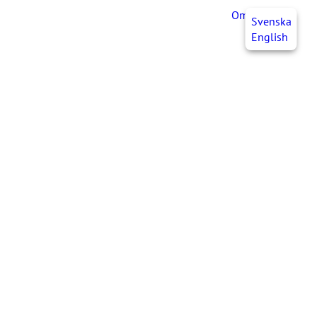
OmaJHL
FI
Svenska
English