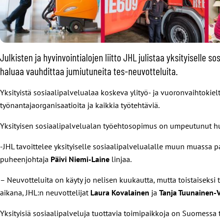
Julkisten ja hyvinvointialojen liitto JHL julistaa yksityiselle so
haluaa vauhdittaa jumiutuneita tes-neuvotteluita.
Yksityistä sosiaalipalvelualaa koskeva ylityö- ja vuoronvaihtokiel
työnantajaorganisaatioita ja kaikkia työtehtäviä.
Yksityisen sosiaalipalvelualan työehtosopimus on umpeutunut huht
-JHL tavoittelee yksityiselle sosiaalipalvelualalle muun muassa 
puheenjohtaja
Päivi Niemi-Laine
linjaa.
– Neuvotteluita on käyty jo nelisen kuukautta, mutta toistaiseksi
aikana, JHL:n neuvottelijat
Laura Kovalainen
ja
Tanja Tuunainen-V
Yksityisiä sosiaalipalveluja tuottavia toimipaikkoja on Suomessa 