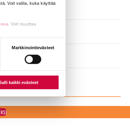
ä. Voit valita, kuka käyttää
ossa
. Voit muuttaa
nti- tai
Markkinointievästeet
Salli kaikki evästeet
EKSI