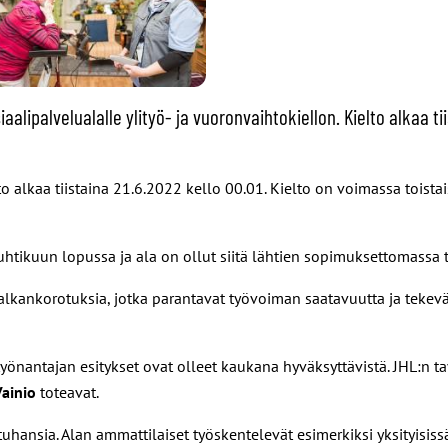
siaalipalvelualalle ylityö- ja vuoronvaihtokiellon. Kielto alkaa ti
to alkaa tiistaina 21.6.2022 kello 00.01. Kielto on voimassa toista
ikuun lopussa ja ala on ollut siitä lähtien sopimuksettomassa ti
palkankorotuksia, jotka parantavat työvoiman saatavuutta ja tekev
 työnantajan esitykset ovat olleet kaukana hyväksyttävistä. JHL:n 
ainio
toteavat.
tuhansia. Alan ammattilaiset työskentelevät esimerkiksi yksityisi