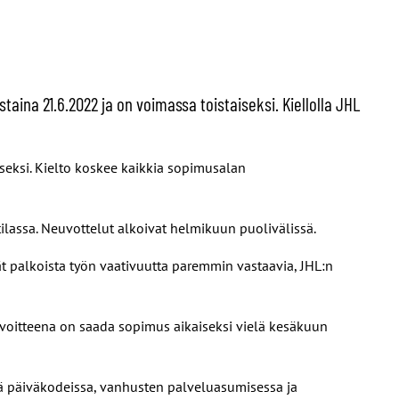
istaina 21.6.2022 ja on voimassa toistaiseksi. Kiellolla JHL
iseksi. Kielto koskee kaikkia sopimusalan
lassa. Neuvottelut alkoivat helmikuun puolivälissä.
ät palkoista työn vaativuutta paremmin vastaavia, JHL:n
tavoitteena on saada sopimus aikaiseksi vielä kesäkuun
ssä päiväkodeissa, vanhusten palveluasumisessa ja