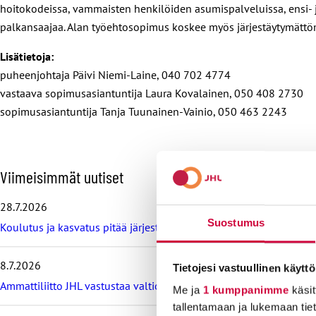
hoitokodeissa, vammaisten henkilöiden asumispalveluissa, ensi- j
palkansaajaa. Alan työehtosopimus koskee myös järjestäytymättömi
Lisätietoja:
puheenjohtaja Päivi Niemi-Laine, 040 702 4774
vastaava sopimusasiantuntija Laura Kovalainen, 050 408 2730
sopimusasiantuntija Tanja Tuunainen-Vainio, 050 463 2243
O
Viimeisimmät uutiset
h
i
28.7.2026
t
Suostumus
Koulutus ja kasvatus pitää järjestää lasten ja nuorten hyvinvoin
a
v
i
8.7.2026
Tietojesi vastuullinen käyttö
i
m
Ammattiliitto JHL vastustaa valtiokonttoria koskevan lain muutos
Me ja
1 kumppanimme
käsit
e
tallentamaan ja lukemaan tieto
i