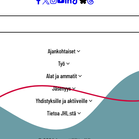
Facebook
X
Instagram
YouTube
LinkedIn
TikTok
Bluesky
Threads
/
Twitter
Ajankohtaiset
Työ
Alat ja ammatit
Jäsenyys
Yhdistyksille ja aktiiveille
Tietoa JHL:stä