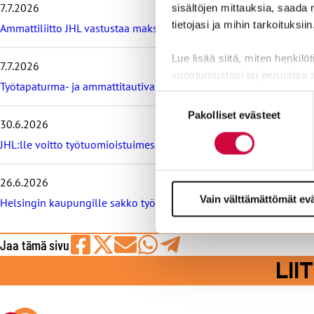
7.7.2026
sisältöjen mittauksia, saada 
s
i
tietojasi ja mihin tarkoituksiin
Ammattiliitto JHL vastustaa maksullisia avoimia korkeakoulututki
m
m
Lue lisää siitä, miten henkilö
7.7.2026
ä
suostumustasi tai peruuttaa 
t
Työtapaturma- ja ammattitautivakuutus turvaa työelämässä, tied
u
Suostumuksen
u
Evästeistä osa on välttämättö
Pakolliset evästeet
valinta
t
30.6.2026
markkinointitarkoituksiin.
i
JHL:lle voitto työtuomioistuimessa: raitiovaununkuljettaja irtisano
s
e
t
26.6.2026
Vain välttämättömät ev
Helsingin kaupungille sakko työtuomioistuimesta, syynä työeht
Jaa tämä sivu
Jaa
Jaa
Jaa
Jaa
Jaa
LI
Facebookissa
viestipalvelu
sähköpostilla
WhatsAppilla
Telegramilla
X:ssä