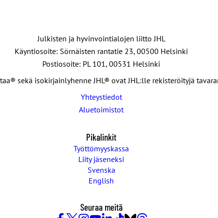
Julkisten ja hyvinvointialojen liitto JHL
Käyntiosoite: Sörnäisten rantatie 23, 00500 Helsinki
Postiosoite: PL 101, 00531 Helsinki
taa® sekä isokirjainlyhenne JHL® ovat JHL:lle rekisteröityjä tavar
Yhteystiedot
Aluetoimistot
Pikalinkit
Työttömyyskassa
Liity jäseneksi
Svenska
English
Seuraa meitä