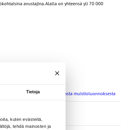
kohtaisina avustajina. Alalla on yhteensä yli 70 000
Tietoja
a oppilaitosten loma-aikoja koskevasta muistioluonnoksesta
ita, kuten evästeitä,
ältöjä, tehdä mainosten ja