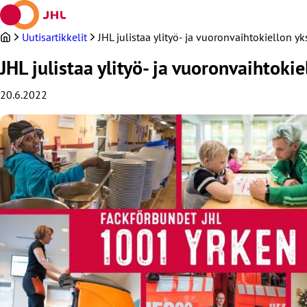
Siirry
sisältöön
Uutisartikkelit
JHL julistaa ylityö- ja vuoronvaihtokiellon yk
JHL julistaa ylityö- ja vuoronvaihtokie
20.6.2022