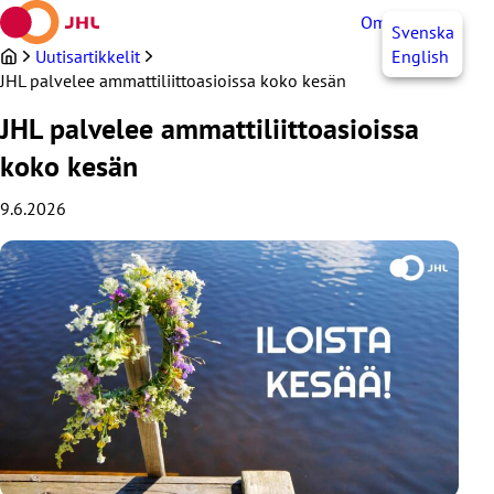
Siirry
OmaJHL
FI
Svenska
sisältöön
Uutisartikkelit
English
JHL palvelee ammattiliittoasioissa koko kesän
JHL palvelee ammattiliittoasioissa
koko kesän
9.6.2026