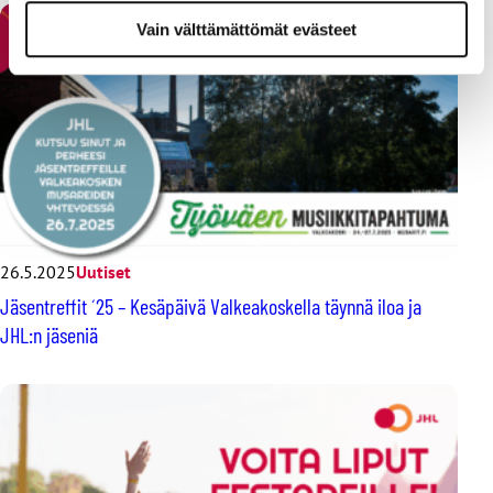
Vain välttämättömät evästeet
26.5.2025
Uutiset
Jäsentreffit ´25 – Kesäpäivä Valkeakoskella täynnä iloa ja
JHL:n jäseniä