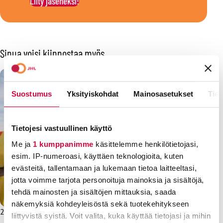
Liity jäseneksi!
Sinua voisi kiinnostaa myös
Suostumus
Yksityiskohdat
Mainosasetukset
Tiet
Tietojesi vastuullinen käyttö
Me ja
1 kumppanimme
käsittelemme henkilötietojasi,
esim. IP-numeroasi, käyttäen teknologioita, kuten
evästeitä, tallentamaan ja lukemaan tietoa laitteeltasi,
jotta voimme tarjota personoituja mainoksia ja sisältöjä,
tehdä mainosten ja sisältöjen mittauksia, saada
näkemyksiä kohdeyleisöstä sekä tuotekehitykseen
25.5.2026
Uutiset
liittyvistä syistä. Voit valita, kuka käyttää tietojasi ja mihin