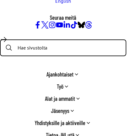
English
Seuraa meitä
Facebook
X
Instagram
YouTube
LinkedIn
TikTok
Bluesky
Threads
/
Search:
Twitter
Ajankohtaiset
Työ
Alat ja ammatit
Jäsenyys
Yhdistyksille ja aktiiveille
Tietoa JHL:stä