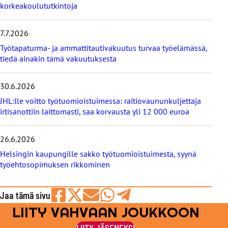
u
korkeakoulututkintoja
u
t
i
7.7.2026
s
Työtapaturma- ja ammattitautivakuutus turvaa työelämässä,
e
tiedä ainakin tämä vakuutuksesta
t
30.6.2026
JHL:lle voitto työtuomioistuimessa: raitiovaununkuljettaja
irtisanottiin laittomasti, saa korvausta yli 12 000 euroa
26.6.2026
Helsingin kaupungille sakko työtuomioistuimesta, syynä
työehtosopimuksen rikkominen
Jaa tämä sivu
LIITY VAHVAAN JOUKKOON
Jaa
Jaa
Jaa
Jaa
Jaa
Facebookissa
viestipalvelu
sähköpostilla
WhatsAppilla
Telegramilla