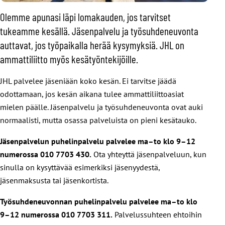
Olemme apunasi läpi lomakauden, jos tarvitset
tukeamme kesällä. Jäsenpalvelu ja työsuhdeneuvonta
auttavat, jos työpaikalla herää kysymyksiä. JHL on
ammattiliitto myös kesätyöntekijöille.
JHL palvelee jäseniään koko kesän. Ei tarvitse jäädä
odottamaan, jos kesän aikana tulee ammattiliittoasiat
mielen päälle. Jäsenpalvelu ja työsuhdeneuvonta ovat auki
normaalisti, mutta osassa palveluista on pieni kesätauko.
Jäsenpalvelun puhelinpalvelu palvelee ma–to klo 9–12
numerossa 010 7703 430.
Ota yhteyttä jäsenpalveluun, kun
sinulla on kysyttävää esimerkiksi jäsenyydestä,
jäsenmaksusta tai jäsenkortista.
Työsuhdeneuvonnan puhelinpalvelu palvelee ma–to klo
9–12 numerossa 010 7703 311.
Palvelussuhteen ehtoihin