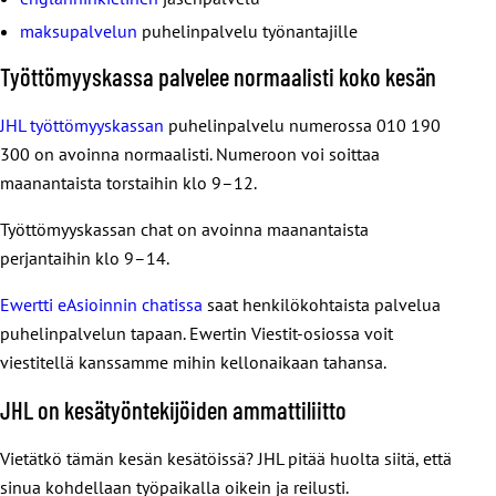
maksupalvelun
puhelinpalvelu työnantajille
Työttömyyskassa palvelee normaalisti koko kesän
JHL työttömyyskassan
puhelinpalvelu numerossa 010 190
300 on avoinna normaalisti. Numeroon voi soittaa
maanantaista torstaihin klo 9–12.
Työttömyyskassan chat on avoinna maanantaista
perjantaihin klo 9–14.
Ewertti eAsioinnin chatissa
saat henkilökohtaista palvelua
puhelinpalvelun tapaan. Ewertin Viestit-osiossa voit
viestitellä kanssamme mihin kellonaikaan tahansa.
JHL on kesätyöntekijöiden ammattiliitto
Vietätkö tämän kesän kesätöissä? JHL pitää huolta siitä, että
sinua kohdellaan työpaikalla oikein ja reilusti.