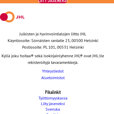
LIITY JÄSENEKSI
X:ssä
Julkisten ja hyvinvointialojen liitto JHL
Käyntiosoite: Sörnäisten rantatie 23, 00500 Helsinki
Postiosoite: PL 101, 00531 Helsinki
Kyllä joku hoitaa® sekä isokirjainlyhenne JHL® ovat JHL:lle
rekisteröityjä tavaramerkkejä.
Yhteystiedot
Aluetoimistot
Pikalinkit
Työttömyyskassa
Liity jäseneksi
Svenska