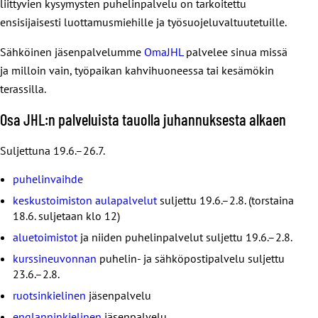
liittyvien kysymysten puhelinpalvelu on tarkoitettu
ensisijaisesti luottamusmiehille ja työsuojeluvaltuutetuille.
Sähköinen jäsenpalvelumme
OmaJHL
palvelee sinua missä
ja milloin vain, työpaikan kahvihuoneessa tai kesämökin
terassilla.
Osa JHL:n palveluista tauolla juhannuksesta alkaen
Suljettuna 19.6.–26.7.
puhelinvaihde
keskustoimiston aulapalvelut
suljettu 19.6.–2.8. (torstaina
18.6. suljetaan klo 12)
aluetoimistot
ja niiden puhelinpalvelut suljettu 19.6.–2.8.
kurssineuvonnan
puhelin- ja sähköpostipalvelu suljettu
23.6.–2.8.
ruotsinkielinen
jäsenpalvelu
englanninkielinen
jäsenpalvelu