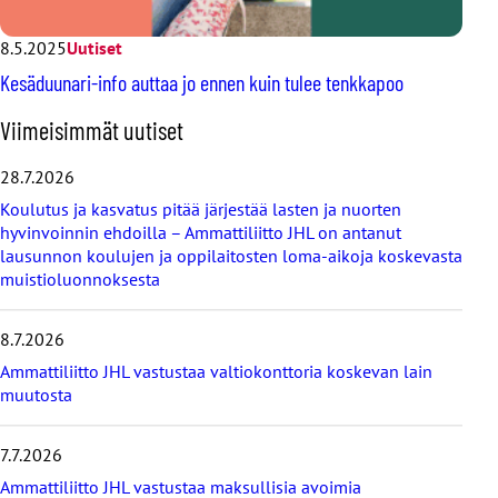
8.5.2025
Uutiset
Kesäduunari-info auttaa jo ennen kuin tulee tenkkapoo
O
Viimeisimmät uutiset
h
i
28.7.2026
t
Koulutus ja kasvatus pitää järjestää lasten ja nuorten
a
hyvinvoinnin ehdoilla – Ammattiliitto JHL on antanut
v
lausunnon koulujen ja oppilaitosten loma-aikoja koskevasta
i
muistioluonnoksesta
i
m
e
8.7.2026
i
s
Ammattiliitto JHL vastustaa valtiokonttoria koskevan lain
i
muutosta
m
m
7.7.2026
ä
t
Ammattiliitto JHL vastustaa maksullisia avoimia