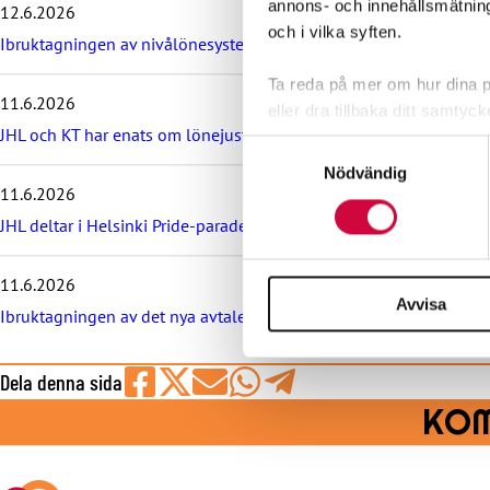
annons- och innehållsmätning
12.6.2026
s
och i vilka syften.
e
Ibruktagningen av nivålönesystemet i VÄLKA bilaga 7 skjuts upp
n
a
Ta reda på mer om hur dina pe
11.6.2026
s
eller dra tillbaka ditt samtyc
t
JHL och KT har enats om lönejusteringarna för kommunsektorns 
e
Samtyckesval
Vi använder enhetsidentifierar
n
Nödvändig
sociala medier och analysera 
y
11.6.2026
h
till de sociala medier och a
JHL deltar i Helsinki Pride-paraden – kom med du också!
e
med annan information som du 
t
e
11.6.2026
r
Avvisa
Ibruktagningen av det nya avtalet för kommunsektorn TEKTA sena
n
a
Dela denna sida
Share
Share
Share
Share
Share
KOM
on
on
by
on
on
Facebook
X
E-
WhatsApp
Telegram
mail