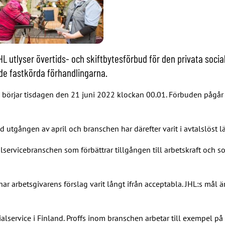
 utlyser övertids- och skiftbytesförbud för den privata socia
å de fastkörda förhandlingarna.
 börjar tisdagen den 21 juni 2022 klockan 00.01. Förbuden pågår t
d utgången av april och branschen har därefter varit i avtalslöst l
lservicebranschen som förbättrar tillgången till arbetskraft och s
 har arbetsgivarens förslag varit långt ifrån acceptabla. JHL:s mål 
alservice i Finland. Proffs inom branschen arbetar till exempel p