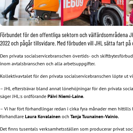
Förbundet för den offentliga sektorn och välfärdsområdena JHL
2022 och pågår tillsvidare. Med förbuden vill JHL sätta fart p
Den privata socialservicebranschen övertids- och skiftbytesförbud
inom avtalsbranschen och alla arbetsuppgifter.
Kollektivavtalet för den privata socialservicebranschen löpte ut vi
– JHL eftersträvar bland annat lönehöjningar för den privata socia
säger JHL:s ordförande
Päivi Niemi-Laine
.
– Vi har fört förhandlingar redan i cirka fyra månader men hittills
förhandlare
Laura Kovalainen
och
Tanja Tuunainen-Vainio.
Det finns tusentals verksamhetsställen som producerar privat soci