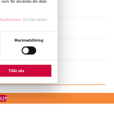
a som får använda din data
ljsektionen
. Du kan ändra
andahålla funktioner för
Marknadsföring
n information från din enhet
 tur kombinera informationen
deras tjänster.
Tillåt alla
DLEM