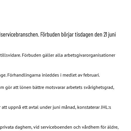
lservicebranschen. Förbuden börjar tisdagen den 21 juni
illsvidare. Förbuden gäller alla arbetsgivarorganisationer
äge. Förhandlingarna inleddes i medlet av februari.
om gör att lönen bättre motsvarar arbetets svårighetsgrad,
är att uppnå ett avtal under juni månad, konstaterar JHL:s
å privata daghem, vid serviceboenden och vårdhem för äldre,