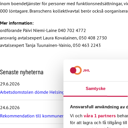
inom boendetjänster för personer med funktionsnedsättningar, v
000 löntagare. Branschens kollektivavtal berör också oorganisera
Mer information:
ordförande Päivi Niemi-Laine 040 702 4772
ansvarig avtalsexpert Laura Kovalainen, 050 408 2730
avtalsexpert Tanja Tuunainen-Vainio, 050 463 2243
H
Senaste nyheterna
o
p
29.6.2026
p
Samtycke
Arbetsdomstolen dömde Helsingfors stad till böter på grund av br
a
ö
v
Ansvarsfull användning av d
24.6.2026
e
r
Rekommendation till kommuner, välfärdsområden och KT:s föret
Vi och
våra 1 partners
behan
d
för att lagra och få tillgång t
e