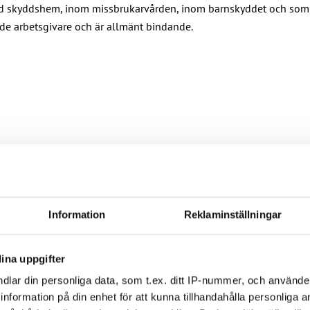
id skyddshem, inom missbrukarvården, inom barnskyddet och som 
de arbetsgivare och är allmänt bindande.
Information
Reklaminställningar
ott mot kollektivavtal
ina uppgifter
ag om lönebetalning och beredskap under drönarhot
dlar din personliga data, som t.ex. ditt IP-nummer, och använd
ill information på din enhet för att kunna tillhandahålla personliga