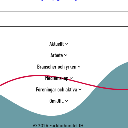
Facebook
LinkedIn
Twitter
Instagram
Youtube
TikTok
Aktuellt
Arbete
Branscher och yrken
Medlemskap
Föreningar och aktiva
Om JHL
© 2026 Fackförbundet JHL