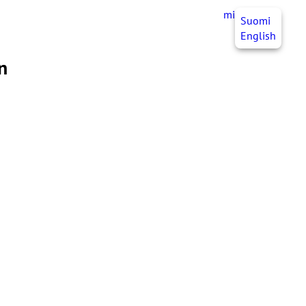
mittJHL
SV
Suomi
English
n