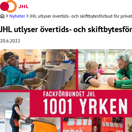
Hoppa
till
innehållet
Nyheter
JHL utlyser övertids- och skiftbytesförbud för priv
JHL utlyser övertids- och skiftbytesfö
20.6.2022