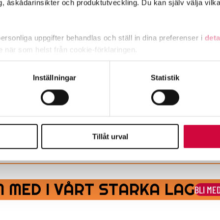
, åskådarinsikter och produktutveckling. Du kan själv välja vilk
rsonliga uppgifter behandlas och ställ in dina preferenser i
deta
ke när som helst från cookie-förklaringen.
timavlönade
e för att anpassa innehållet och annonserna till användarna, tillh
Inställningar
Statistik
vår trafik. Vi vidarebefordrar även sådana identifierare och anna
nnons- och analysföretag som vi samarbetar med. Dessa kan i sin
har tillhandahållit eller som de har samlat in när du har använt 
Tillåt urval
reläggs, också löneförhöjningspotterna skjuts framåt
 MED I VÅRT STARKA LAG
BLI ME