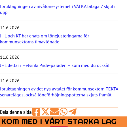
a
Ibruktagningen av nivålönesystemet i VÄLKA bilaga 7 skjuts
s
upp
t
e
11.6.2026
n
y
JHL och KT har enats om lönejusteringarna för
h
kommunsektorns timavlönade
e
t
e
11.6.2026
r
JHL deltar i Helsinki Pride-paraden – kom med du också!
n
a
11.6.2026
Ibruktagningen av det nya avtalet för kommunsektorn TEKTA
senareläggs, också löneförhöjningspotterna skjuts framåt
Dela denna sida
KOM MED I VÅRT STARKA LAG
Share
Share
Share
Share
Share
on
on
by
on
on