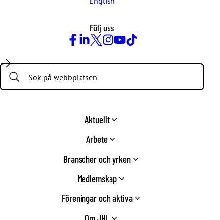
English
Följ oss
Facebook
LinkedIn
Twitter
Instagram
Youtube
TikTok
Search:
Aktuellt
Arbete
Branscher och yrken
Medlemskap
Föreningar och aktiva
Om JHL