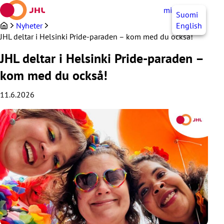
Hoppa
mittJHL
SV
Suomi
till
innehållet
Nyheter
English
JHL deltar i Helsinki Pride-paraden – kom med du också!
JHL deltar i Helsinki Pride-paraden –
kom med du också!
11.6.2026