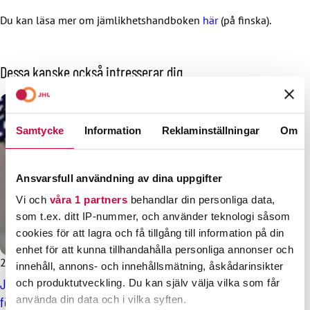
Du kan läsa mer om jämlikhetshandboken
här
(på finska).
Dessa kanske också intresserar dig
Samtycke
Information
Reklaminställningar
Om
Ansvarsfull användning av dina uppgifter
Vi och
våra 1 partners
behandlar din personliga data,
som t.ex. ditt IP-nummer, och använder teknologi såsom
cookies för att lagra och få tillgång till information på din
enhet för att kunna tillhandahålla personliga annonser och
25.11.2025
Nyheter
innehåll, annons- och innehållsmätning, åskådarinsikter
JHL:s enkät: en tredjedel av förbundets medlemmar utsatts
och produktutveckling. Du kan själv välja vilka som får
för diskriminering på arbetsplatsen
använda din data och i vilka syften.