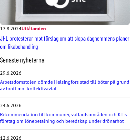
12.8.2024
Utlåtanden
JHL protesterar mot förslag om att slopa daghemmens planer
om likabehandling
H
Senaste nyheterna
o
p
29.6.2026
p
Arbetsdomstolen dömde Helsingfors stad till böter på grund
a
av brott mot kollektivavtal
ö
v
e
24.6.2026
r
d
Rekommendation till kommuner, välfärdsområden och KT:s
e
företag om lönebetalning och beredskap under drönarhot
s
e
12.6.2026
n