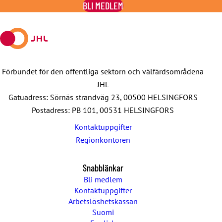
BLI MEDLEM
Facebook
X
E-
WhatsApp
Telegram
mail
Förbundet för den offentliga sektorn och välfärdsområdena
JHL
Gatuadress: Sörnäs strandväg 23, 00500 HELSINGFORS
Postadress: PB 101, 00531 HELSINGFORS
Kontaktuppgifter
Regionkontoren
Snabblänkar
Bli medlem
Kontaktuppgifter
Arbetslöshetskassan
Suomi