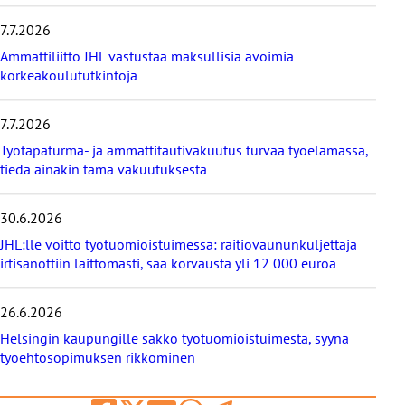
m
7.7.2026
ä
t
Ammattiliitto JHL vastustaa maksullisia avoimia
u
korkeakoulututkintoja
u
t
i
7.7.2026
s
Työtapaturma- ja ammattitautivakuutus turvaa työelämässä,
e
tiedä ainakin tämä vakuutuksesta
t
30.6.2026
JHL:lle voitto työtuomioistuimessa: raitiovaununkuljettaja
irtisanottiin laittomasti, saa korvausta yli 12 000 euroa
26.6.2026
Helsingin kaupungille sakko työtuomioistuimesta, syynä
työehtosopimuksen rikkominen