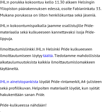
JHL:n porukka kokoontuu kello 11.30 alkaen Helsingin
Yliopiston päärakennuksen edessä, osoite Fabianinkatu 33.
Mukana porukassa on liiton henkilökuntaa sekä jäseniä.
JHL:n kokoontumispaikalla jaamme osallistujille Pride-
materiaalia sekä kulkueeseen kannettavaksi isoja Pride-
lippuja.
Ilmoittautumislinkki JHL:n Helsinki Pride kulkueeseen
ilmoittautumiseen löytyy
täältä
. Tiedotamme mahdollisista
aikataulumuutoksista kaikkia ilmoittautumislomakkeen
täyttäneitä.
JHL:n aineistopankista
löydät Pride-rintamerkit, A4-julisteen
sekä profiilikuvan. Helpoiten materiaalit löydät, kun syötät
hakukenttään sanan
Pride
.
Pride-kulkueessa nähdään!