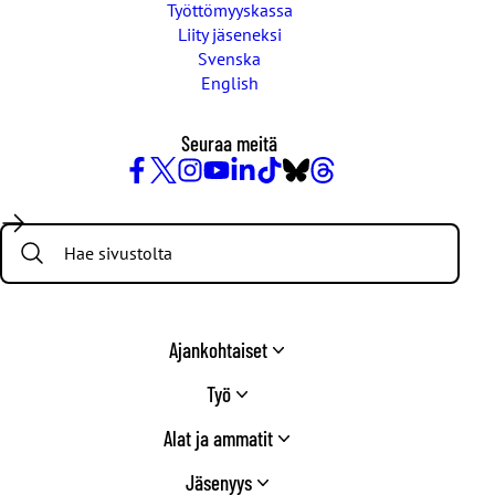
Työttömyyskassa
Liity jäseneksi
Svenska
English
Seuraa meitä
Facebook
X
Instagram
YouTube
LinkedIn
TikTok
Bluesky
Threads
/
Search:
Twitter
Ajankohtaiset
Työ
Alat ja ammatit
Jäsenyys