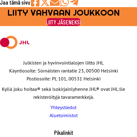
Jaa tämä sivu
LIITY VAHVAAN JOUKKOON
Jaa
Jaa
Jaa
Jaa
Jaa
Facebookissa
viestipalvelu
sähköpostilla
WhatsAppilla
Telegramilla
LIITY JÄSENEKSI
X:ssä
Julkisten ja hyvinvointialojen liitto JHL
Käyntiosoite: Sörnäisten rantatie 23, 00500 Helsinki
Postiosoite: PL 101, 00531 Helsinki
Kyllä joku hoitaa® sekä isokirjainlyhenne JHL® ovat JHL:lle
rekisteröityjä tavaramerkkejä.
Yhteystiedot
Aluetoimistot
Pikalinkit