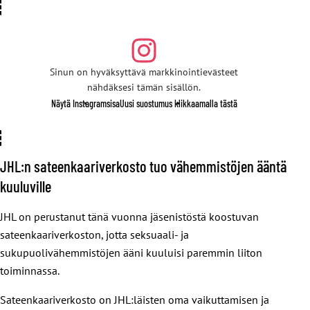
Sinun on hyväksyttävä markkinointievästeet
nähdäksesi tämän sisällön.
Näytä Instagramsisa
Uusi suostumus klikkaamalla tästä
JHL:n sateenkaariverkosto tuo vähemmistöjen ääntä
kuuluville
JHL on perustanut tänä vuonna jäsenistöstä koostuvan
sateenkaariverkoston, jotta seksuaali- ja
sukupuolivähemmistöjen ääni kuuluisi paremmin liiton
toiminnassa.
Sateenkaariverkosto on JHL:läisten oma vaikuttamisen ja