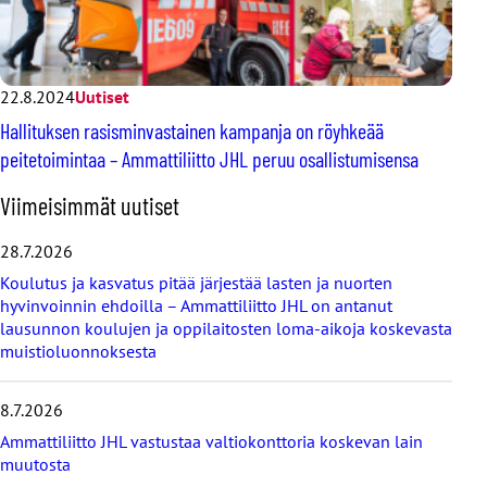
22.8.2024
Uutiset
Hallituksen rasisminvastainen kampanja on röyhkeää
peitetoimintaa – Ammattiliitto JHL peruu osallistumisensa
O
Viimeisimmät uutiset
h
i
28.7.2026
t
Koulutus ja kasvatus pitää järjestää lasten ja nuorten
a
hyvinvoinnin ehdoilla – Ammattiliitto JHL on antanut
v
lausunnon koulujen ja oppilaitosten loma-aikoja koskevasta
i
muistioluonnoksesta
i
m
e
8.7.2026
i
s
Ammattiliitto JHL vastustaa valtiokonttoria koskevan lain
i
muutosta
m