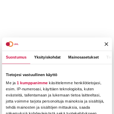
Suostumus
Yksityiskohdat
Mainosasetukset
Tiet
Tietojesi vastuullinen käyttö
Me ja
1 kumppanimme
käsittelemme henkilötietojasi,
esim. IP-numeroasi, käyttäen teknologioita, kuten
evästeitä, tallentamaan ja lukemaan tietoa laitteeltasi,
jotta voimme tarjota personoituja mainoksia ja sisältöjä,
tehdä mainosten ja sisältöjen mittauksia, saada
näkemyksiä kohdeyleisöstä sekä tuotekehitykseen