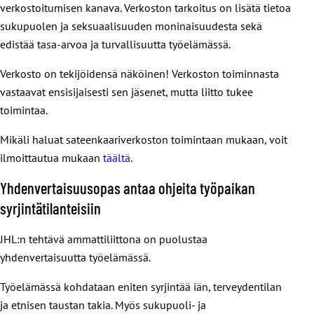
verkostoitumisen kanava. Verkoston tarkoitus on lisätä tietoa
sukupuolen ja seksuaalisuuden moninaisuudesta sekä
edistää tasa-arvoa ja turvallisuutta työelämässä.
Verkosto on tekijöidensä näköinen! Verkoston toiminnasta
vastaavat ensisijaisesti sen jäsenet, mutta liitto tukee
toimintaa.
Mikäli haluat sateenkaariverkoston toimintaan mukaan, voit
ilmoittautua mukaan
täältä
.
Yhdenvertaisuusopas antaa ohjeita työpaikan
syrjintätilanteisiin
JHL:n tehtävä ammattiliittona on puolustaa
yhdenvertaisuutta työelämässä.
Työelämässä kohdataan eniten syrjintää iän, terveydentilan
ja etnisen taustan takia. Myös sukupuoli- ja