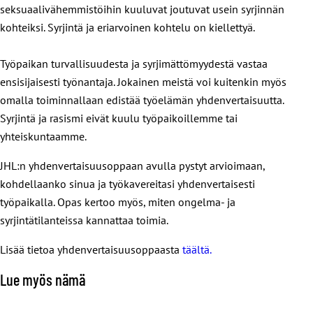
seksuaalivähemmistöihin kuuluvat joutuvat usein syrjinnän
kohteiksi. Syrjintä ja eriarvoinen kohtelu on kiellettyä.
Työpaikan turvallisuudesta ja syrjimättömyydestä vastaa
ensisijaisesti työnantaja. Jokainen meistä voi kuitenkin myös
omalla toiminnallaan edistää työelämän yhdenvertaisuutta.
Syrjintä ja rasismi eivät kuulu työpaikoillemme tai
yhteiskuntaamme.
JHL:n yhdenvertaisuusoppaan avulla pystyt arvioimaan,
kohdellaanko sinua ja työkavereitasi yhdenvertaisesti
työpaikalla. Opas kertoo myös, miten ongelma- ja
syrjintätilanteissa kannattaa toimia.
Lisää tietoa yhdenvertaisuusoppaasta
täältä.
Lue myös nämä