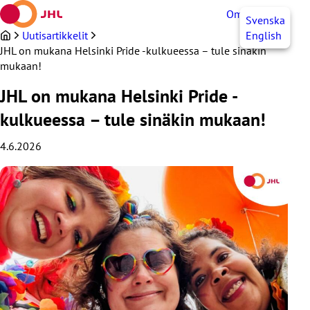
Siirry
OmaJHL
FI
Svenska
sisältöön
Uutisartikkelit
English
JHL on mukana Helsinki Pride -kulkueessa – tule sinäkin
mukaan!
JHL on mukana Helsinki Pride -
kulkueessa – tule sinäkin mukaan!
4.6.2026