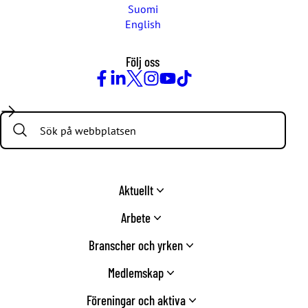
Suomi
English
Följ oss
Facebook
LinkedIn
Twitter
Instagram
Youtube
TikTok
Search:
Aktuellt
Arbete
Branscher och yrken
Medlemskap
Föreningar och aktiva