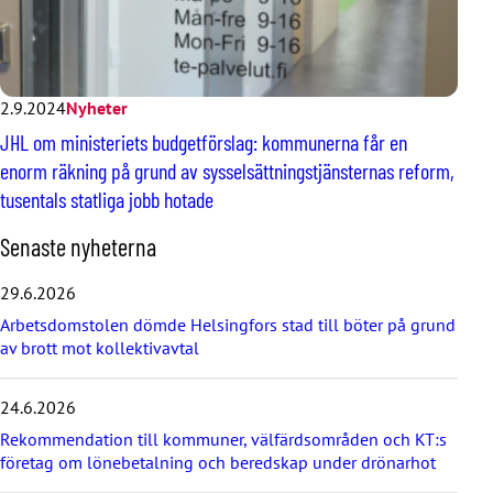
2.9.2024
Nyheter
JHL om ministeriets budgetförslag: kommunerna får en
enorm räkning på grund av sysselsättningstjänsternas reform,
tusentals statliga jobb hotade
H
Senaste nyheterna
o
p
29.6.2026
p
Arbetsdomstolen dömde Helsingfors stad till böter på grund
a
av brott mot kollektivavtal
ö
v
e
24.6.2026
r
d
Rekommendation till kommuner, välfärdsområden och KT:s
e
företag om lönebetalning och beredskap under drönarhot
s