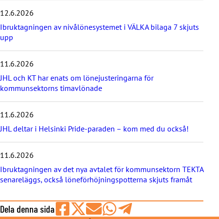
e
12.6.2026
n
a
Ibruktagningen av nivålönesystemet i VÄLKA bilaga 7 skjuts
s
upp
t
e
11.6.2026
n
y
JHL och KT har enats om lönejusteringarna för
h
kommunsektorns timavlönade
e
t
e
11.6.2026
r
JHL deltar i Helsinki Pride-paraden – kom med du också!
n
a
11.6.2026
Ibruktagningen av det nya avtalet för kommunsektorn TEKTA
senareläggs, också löneförhöjningspotterna skjuts framåt
Dela denna sida