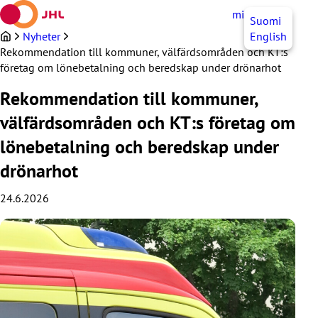
Hoppa
mittJHL
SV
Suomi
till
innehållet
Nyheter
English
Rekommendation till kommuner, välfärdsområden och KT:s
företag om lönebetalning och beredskap under drönarhot
Rekommendation till kommuner,
välfärdsområden och KT:s företag om
lönebetalning och beredskap under
drönarhot
24.6.2026