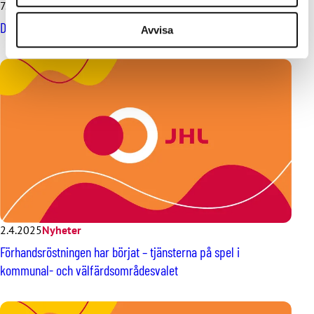
7.5.2025
Nyheter
De första kollektivavtalen inom KT:s företagssektor har slutits
Avvisa
2.4.2025
Nyheter
Förhandsröstningen har börjat – tjänsterna på spel i
kommunal- och välfärdsområdesvalet