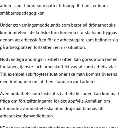
arbete samt frågor som gäller tillgång till tjänster inom
småbarnspedagogiken.
Under ett varningsmeddelande som beror på drönarhot ska
kontinuiteten i de kritiska funktionerna i första hand tryggas
genom att arbetsskiften för de arbetstagare som befinner sig
på arbetsplatsen fortsätter i en risksituation.
Nödvändiga ändringar i arbetsskiften kan göras inom ramen
för lagen, tjänste- och arbetskollektivavtal samt arbetsavtal.
Till exempel i skiftbytessituationer ska man komma överens
med löntagaren om att hen stannar kvar i arbetet.
Även nödarbete som fastställs i arbetstidslagen kan komma i
fråga om förutsättningarna för det uppfylls. Anmälan om
utförande av nödarbete ska utan dröjsmål lämnas till
arbetarskyddsmyndigheten.
KT och huvudavtalsorganisationerna granskar och preciserar