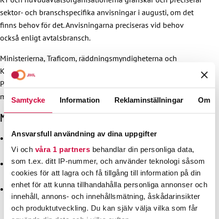
sektor- och branschspecifika anvisningar i augusti, om det
finns behov för det. Anvisningarna preciseras vid behov
också enligt avtalsbransch.
Ministerierna, Traficom, räddningsmyndigheterna och
Kommunförbundet har gett egna anvisningar för drönarhot.
På arbetsplatserna är det en bra idé att bekanta sig med
myndigheternas anvisningar och rekommendationer.
Samtycke
Information
Reklaminställningar
Om
Mer information om agerande vid drönarhot
Ansvarsfull användning av dina uppgifter
Työelämäsuositukset drooniuhkatilanteiden varalta
(arbetsmarknadsparternas rekommendation, på finska)
Vi och
våra 1 partners
behandlar din personliga data,
som t.ex. ditt IP-nummer, och använder teknologi såsom
Kritiska social- och hälsovårdstjänster under drönarhot
,
cookies för att lagra och få tillgång till information på din
social- och hälsovårdsministeriet
enhet för att kunna tillhandahålla personliga annonser och
Ministerierna rekommenderar: Kommunerna bör
innehåll, annons- och innehållsmätning, åskådarinsikter
uppdatera sina beredskapsplaner, samarbetsmodeller och
och produktutveckling. Du kan själv välja vilka som får
anvisningar med tanke på situationer med drönarhot