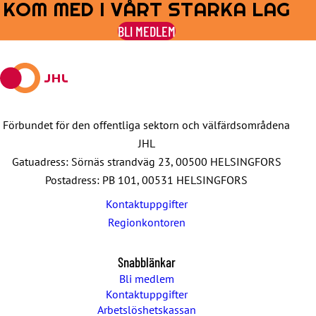
KOM MED I VÅRT STARKA LAG
Share
Share
Share
Share
Share
on
on
by
on
on
BLI MEDLEM
Facebook
X
E-
WhatsApp
Telegram
mail
Förbundet för den offentliga sektorn och välfärdsområdena
JHL
Gatuadress: Sörnäs strandväg 23, 00500 HELSINGFORS
Postadress: PB 101, 00531 HELSINGFORS
Kontaktuppgifter
Regionkontoren
Snabblänkar
Bli medlem
Kontaktuppgifter
Arbetslöshetskassan