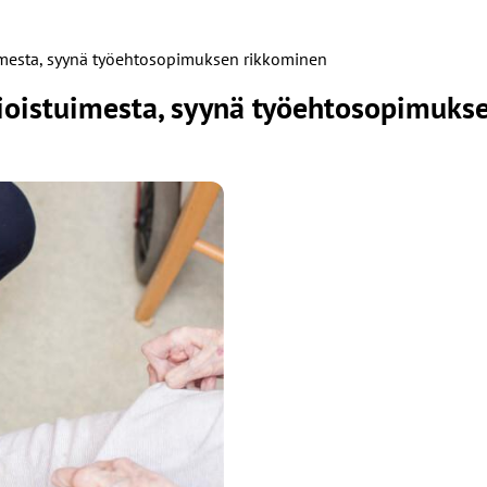
imesta, syynä työehtosopimuksen rikkominen
ioistuimesta, syynä työehtosopimuks