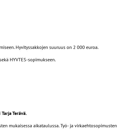
miseen. Hyvityssakkojen suuruus on 2 000 euroa.
en sekä HYVTES-sopimukseen.
i
Tarja Terävä.
ysten mukaisessa aikataulussa. Työ- ja virkaehtosopimusten