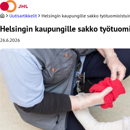
Siirry
sisältöön
Uutisartikkelit
Helsingin kaupungille sakko työtuomioistu
Helsingin kaupungille sakko työtuom
26.6.2026