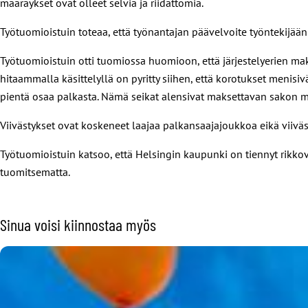
määräykset ovat olleet selviä ja riidattomia.
Työtuomioistuin toteaa, että työnantajan päävelvoite työntekijää
Työtuomioistuin otti tuomiossa huomioon, että järjestelyerien mak
hitaammalla käsittelyllä on pyritty siihen, että korotukset menisi
pientä osaa palkasta. Nämä seikat alensivat maksettavan sakon m
Viivästykset ovat koskeneet laajaa palkansaajajoukkoa eikä viiväs
Työtuomioistuin katsoo, että Helsingin kaupunki on tiennyt rikkovan
tuomitsematta.
Sinua voisi kiinnostaa myös