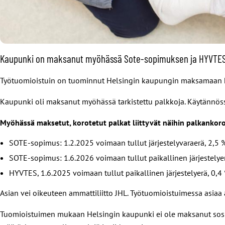
Kaupunki on maksanut myöhässä Sote-sopimuksen ja HYVTESi
Työtuomioistuin on tuominnut Helsingin kaupungin maksamaan hyvi
Kaupunki oli maksanut myöhässä tarkistettu palkkoja. Käytännös
Myöhässä maksetut, korotetut palkat liittyvät näihin palkankoro
SOTE-sopimus: 1.2.2025 voimaan tullut järjestelyvaraerä, 2,5 
SOTE-sopimus: 1.6.2026 voimaan tullut paikallinen järjestelye
HYVTES, 1.6.2025 voimaan tullut paikallinen järjestelyerä, 0,4 
Asian vei oikeuteen ammattiliitto JHL. Työtuomioistuimessa asiaa a
Tuomioistuimen mukaan Helsingin kaupunki ei ole maksanut sosiaal