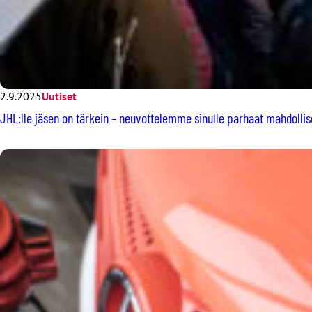
2.9.2025
Uutiset
JHL:lle jäsen on tärkein – neuvottelemme sinulle parhaat mahdolli