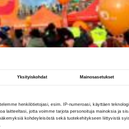
Yksityiskohdat
Mainosasetukset
telemme henkilötietojasi, esim. IP-numeroasi, käyttäen teknologio
a laitteeltasi, jotta voimme tarjota personoituja mainoksia ja sis
näkemyksiä kohdeyleisöstä sekä tuotekehitykseen liittyvistä syist
.