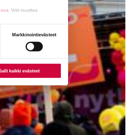
ossa
. Voit muuttaa
nti- tai
Markkinointievästeet
Salli kaikki evästeet