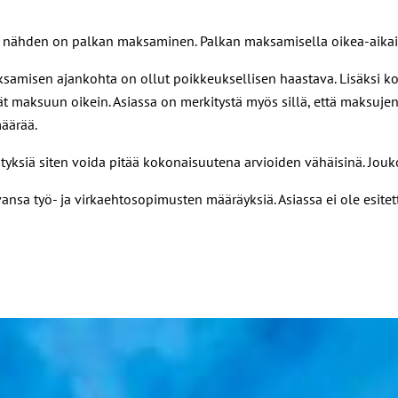
n nähden on palkan maksaminen. Palkan maksamisella oikea-aikaise
samisen ajankohta on ollut poikkeuksellisen haastava. Lisäksi koro
vät maksuun oikein. Asiassa on merkitystä myös sillä, että maksujen
äärää.
tyksiä siten voida pitää kokonaisuutena arvioiden vähäisinä. Jouk
sa työ- ja virkaehtosopimusten määräyksiä. Asiassa ei ole esitetty 