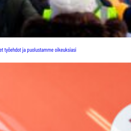
set työehdot ja puolustamme oikeuksiasi