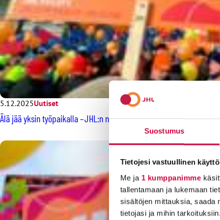
5.12.2025
Uutiset
Älä jää yksin työpaikalla – JHL:n neuvotteluvoima on sinun kilpesi
Suostumus
Tietojesi vastuullinen käyttö
Me ja
1 kumppanimme
käsit
tallentamaan ja lukemaan tieto
sisältöjen mittauksia, saada 
tietojasi ja mihin tarkoituksiin