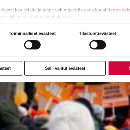
tietojasi käsitellään ja miten voit määrittää asetuksesi
tiedot-osi
sen milloin vain evästeilmoituksessa.
miä, osa sivuston toimintaa parantavia, ja osaa käytetään tilastoi
Toiminnalliset evästeet
Tilastointievästeet
ästeet
Salli valitut evästeet