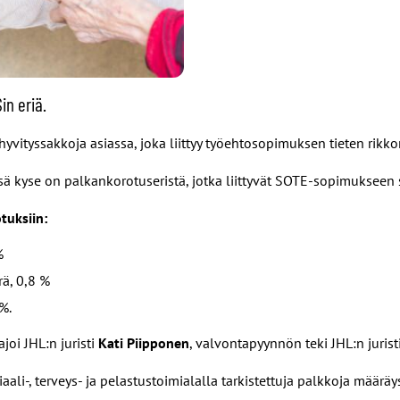
n eriä.
tyssakkoja asiassa, joka liittyy työehtosopimuksen tieten rikko
sä kyse on palkankorotuseristä, jotka liittyvät SOTE-sopimukse
tuksiin:
%
rä, 0,8 %
%.
joi JHL:n juristi
Kati Piipponen
, valvontapyynnön teki JHL:n jurist
i-, terveys- ja pelastustoimialalla tarkistettuja palkkoja määrä