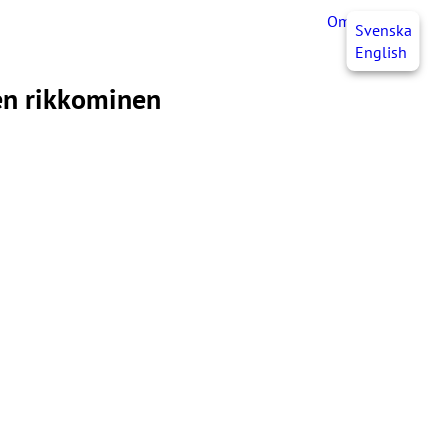
OmaJHL
FI
Svenska
English
en rikkominen