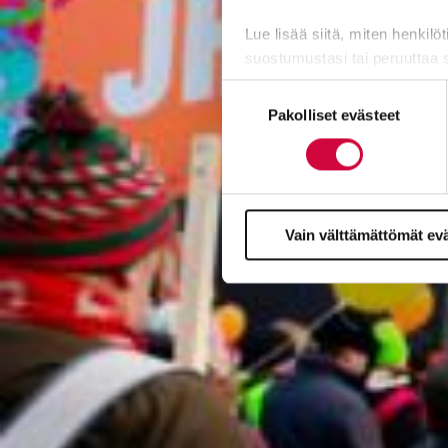
Lue lisää siitä, miten henkilö
suostumustasi tai peruuttaa 
Suostumuksen
Evästeistä osa on välttämättö
Pakolliset evästeet
valinta
markkinointitarkoituksiin.
Vain välttämättömät ev