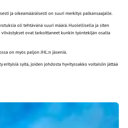
sti ja oikeamääräisesti on suuri merkitys palkansaajalle.
tuksia oli tehtävänä suuri määrä. Huolellisella ja siten
 viivästykset ovat tarkoittaneet kunkin työntekijän osalta
ossa on myös paljon JHL:n jäseniä.
erityisiä syitä, joiden johdosta hyvityssakko voitaisiin jättää