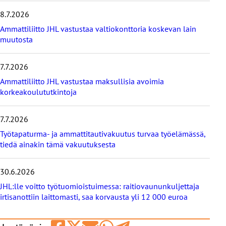
m
8.7.2026
ä
t
Ammattiliitto JHL vastustaa valtiokonttoria koskevan lain
u
muutosta
u
t
i
7.7.2026
s
Ammattiliitto JHL vastustaa maksullisia avoimia
e
korkeakoulututkintoja
t
7.7.2026
Työtapaturma- ja ammattitautivakuutus turvaa työelämässä,
tiedä ainakin tämä vakuutuksesta
30.6.2026
JHL:lle voitto työtuomioistuimessa: raitiovaununkuljettaja
irtisanottiin laittomasti, saa korvausta yli 12 000 euroa