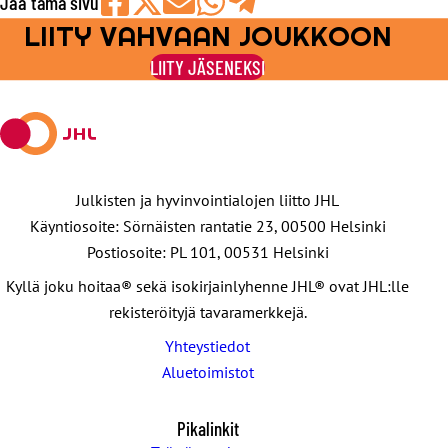
Jaa tämä sivu
LIITY VAHVAAN JOUKKOON
Jaa
Jaa
Jaa
Jaa
Jaa
Facebookissa
viestipalvelu
sähköpostilla
WhatsAppilla
Telegramilla
LIITY JÄSENEKSI
X:ssä
Julkisten ja hyvinvointialojen liitto JHL
Käyntiosoite: Sörnäisten rantatie 23, 00500 Helsinki
Postiosoite: PL 101, 00531 Helsinki
Kyllä joku hoitaa® sekä isokirjainlyhenne JHL® ovat JHL:lle
rekisteröityjä tavaramerkkejä.
Yhteystiedot
Aluetoimistot
Pikalinkit