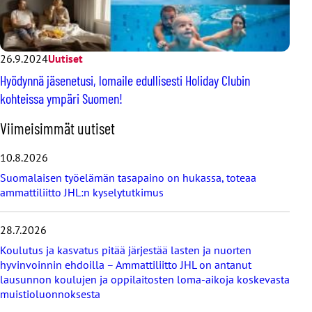
26.9.2024
Uutiset
Hyödynnä jäsenetusi, lomaile edullisesti Holiday Clubin
kohteissa ympäri Suomen!
O
Viimeisimmät uutiset
h
i
10.8.2026
t
Suomalaisen työelämän tasapaino on hukassa, toteaa
a
ammattiliitto JHL:n kyselytutkimus
v
i
i
28.7.2026
m
e
Koulutus ja kasvatus pitää järjestää lasten ja nuorten
i
hyvinvoinnin ehdoilla – Ammattiliitto JHL on antanut
s
lausunnon koulujen ja oppilaitosten loma-aikoja koskevasta
i
muistioluonnoksesta
m