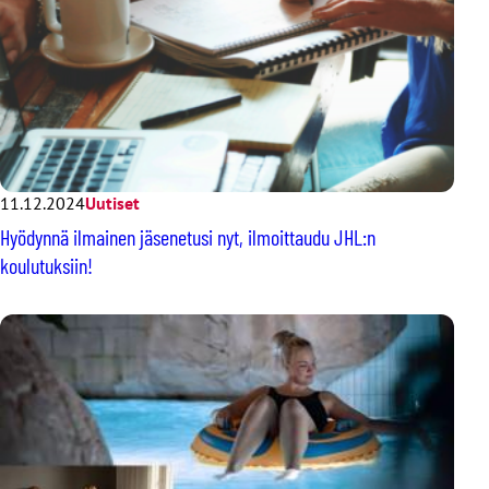
11.12.2024
Uutiset
Hyödynnä ilmainen jäsenetusi nyt, ilmoittaudu JHL:n
koulutuksiin!