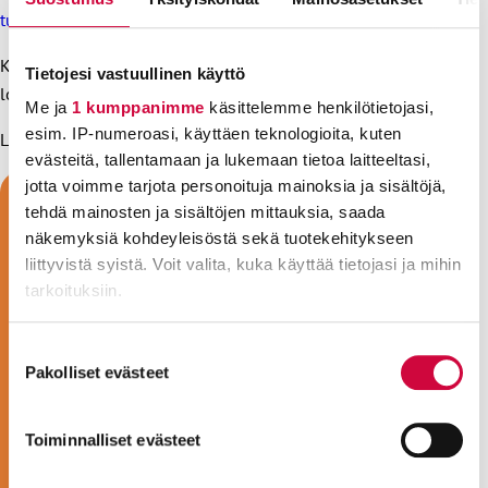
tuntuvan alen muista vakuutusmaksuista
.
Kaiken tämän lisäksi tarjoamme sinulle edullisia
Tietojesi vastuullinen käyttö
lomapaikkkoja ja hulppean määrän muita kaupallisia etuja.
Me ja
1 kumppanimme
käsittelemme henkilötietojasi,
esim. IP-numeroasi, käyttäen teknologioita, kuten
Liity jo tänään!
evästeitä, tallentamaan ja lukemaan tietoa laitteeltasi,
jotta voimme tarjota personoituja mainoksia ja sisältöjä,
tehdä mainosten ja sisältöjen mittauksia, saada
näkemyksiä kohdeyleisöstä sekä tuotekehitykseen
liittyvistä syistä. Voit valita, kuka käyttää tietojasi ja mihin
tarkoituksiin.
Lue lisää siitä, miten henkilötietojasi käsitellään ja miten
Suostumuksen
voit määrittää asetuksesi
tiedot-osiossa
. Voit muuttaa
Pakolliset evästeet
valinta
suostumustasi tai peruuttaa sen milloin vain
evästeilmoituksessa.
Toiminnalliset evästeet
Evästeistä osa on välttämättömiä, osa sivuston toimintaa