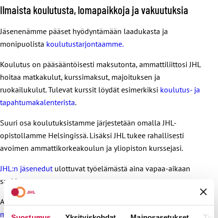
Ilmaista koulutusta, lomapaikkoja ja vakuutuksia
Jäsenenämme pääset hyödyntämään laadukasta ja
monipuolista
koulutustarjontaamme.
Koulutus on pääsääntöisesti maksutonta, ammattiliittosi JHL
hoitaa matkakulut, kurssimaksut, majoituksen ja
ruokailukulut. Tulevat kurssit löydät esimerkiksi
koulutus- ja
tapahtumakalenterista
.
Suuri osa koulutuksistamme järjestetään omalla JHL-
opistollamme Helsingissä. Lisäksi JHL tukee rahallisesti
avoimen ammattikorkeakoulun ja yliopiston kurssejasi.
JHL:n jäsenedut
ulottuvat työelämästä aina vapaa-aikaan
saakka.
Ammattiliitto JHL tarjoaa jäsenilleen kattavan
matkavakuutuksen, vapaa-ajan tapaturmavakuutuksen ja
Suostumus
Yksityiskohdat
Mainosasetukset
Tiet