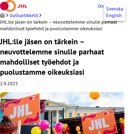
Siirry
OmaJHL
FI
Svenska
sisältöön
Uutisartikkelit
English
JHL:lle jäsen on tärkein – neuvottelemme sinulle parhaat
mahdolliset työehdot ja puolustamme oikeuksiasi
JHL:lle jäsen on tärkein –
neuvottelemme sinulle parhaat
mahdolliset työehdot ja
puolustamme oikeuksiasi
2.9.2025