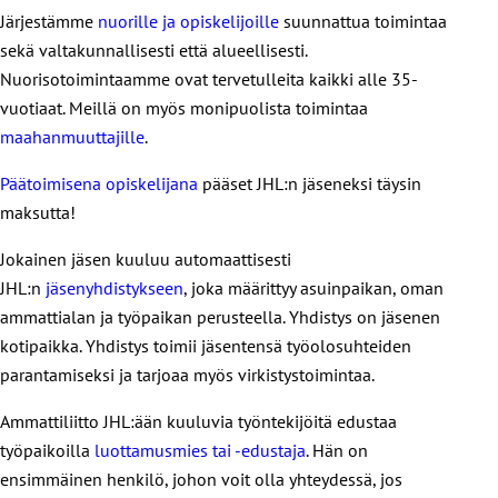
Järjestämme
nuorille ja opiskelijoille
suunnattua toimintaa
sekä valtakunnallisesti että alueellisesti.
Nuorisotoimintaamme ovat tervetulleita kaikki alle 35-
vuotiaat. Meillä on myös monipuolista toimintaa
maahanmuuttajille
.
Päätoimisena opiskelijana
pääset JHL:n jäseneksi täysin
maksutta!
Jokainen jäsen kuuluu automaattisesti
JHL:n
jäsenyhdistykseen
, joka määrittyy asuinpaikan, oman
ammattialan ja työpaikan perusteella. Yhdistys on jäsenen
kotipaikka. Yhdistys toimii jäsentensä työolosuhteiden
parantamiseksi ja tarjoaa myös virkistystoimintaa.
Ammattiliitto JHL:ään kuuluvia työntekijöitä edustaa
työpaikoilla
luottamusmies tai -edustaja
. Hän on
ensimmäinen henkilö, johon voit olla yhteydessä, jos