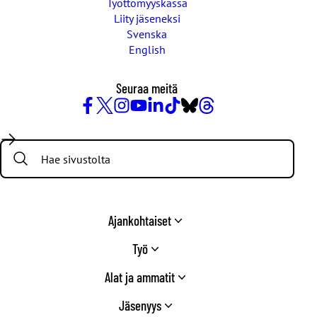
Työttömyyskassa
Liity jäseneksi
Svenska
English
Seuraa meitä
Facebook
X
Instagram
YouTube
LinkedIn
TikTok
Bluesky
Threads
/
Search:
Twitter
Ajankohtaiset
Työ
Alat ja ammatit
Jäsenyys