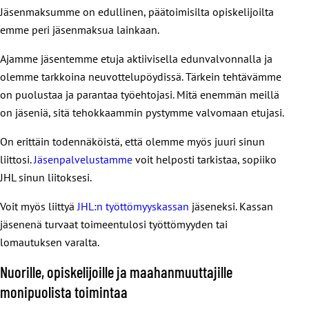
Jäsenmaksumme on edullinen, päätoimisilta opiskelijoilta
emme peri jäsenmaksua lainkaan.
Ajamme jäsentemme etuja aktiivisella edunvalvonnalla ja
olemme tarkkoina neuvottelupöydissä. Tärkein tehtävämme
on puolustaa ja parantaa työehtojasi. Mitä enemmän meillä
on jäseniä, sitä tehokkaammin pystymme valvomaan etujasi.
On erittäin todennäköistä, että olemme myös juuri sinun
liittosi.
Jäsenpalvelustamme
voit helposti tarkistaa, sopiiko
JHL sinun liitoksesi.
Voit myös liittyä
JHL:n työttömyyskassan
jäseneksi. Kassan
jäsenenä turvaat toimeentulosi työttömyyden tai
lomautuksen varalta.
Nuorille, opiskelijoille ja maahanmuuttajille
monipuolista toimintaa