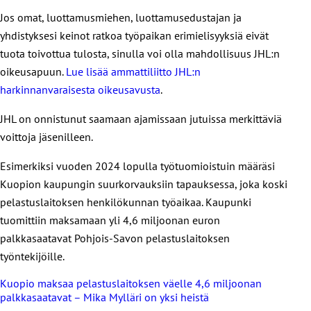
Jos omat, luottamusmiehen, luottamusedustajan ja
yhdistyksesi keinot ratkoa työpaikan erimielisyyksiä eivät
tuota toivottua tulosta, sinulla voi olla mahdollisuus JHL:n
oikeusapuun.
Lue lisää ammattiliitto JHL:n
harkinnanvaraisesta oikeusavusta
.
JHL on onnistunut saamaan ajamissaan jutuissa merkittäviä
voittoja jäsenilleen.
Esimerkiksi vuoden 2024 lopulla työtuomioistuin määräsi
Kuopion kaupungin suurkorvauksiin tapauksessa, joka koski
pelastuslaitoksen henkilökunnan työaikaa. Kaupunki
tuomittiin maksamaan yli 4,6 miljoonan euron
palkkasaatavat Pohjois-Savon pelastuslaitoksen
työntekijöille.
Kuopio maksaa pelastuslaitoksen väelle 4,6 miljoonan
palkkasaatavat – Mika Mylläri on yksi heistä