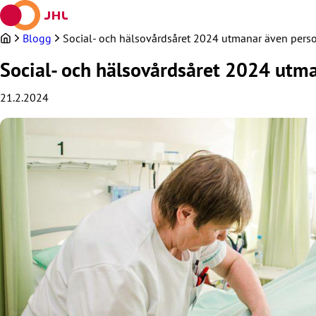
Hoppa
till
innehållet
Blogg
Social- och hälsovårdsåret 2024 utmanar även pers
Social- och hälsovårdsåret 2024 utm
21.2.2024