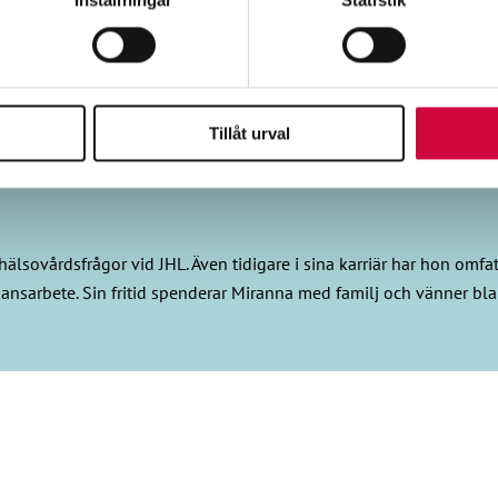
Inställningar
Statistik
vår trafik. Vi vidarebefordrar även sådana identifierare och anna
nnons- och analysföretag som vi samarbetar med. Dessa kan i sin
har tillhandahållit eller som de har samlat in när du har använt 
Tillåt urval
lsovårdsfrågor vid JHL. Även tidigare i sina karriär har hon omfat
ansarbete. Sin fritid spenderar Miranna med familj och vänner blan