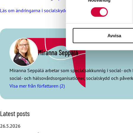
Nödvändig
sociala medier och analysera 
Läs om ändringarna i socialskyddet på FPA:s webbplats
till de sociala medier och a
med annan information som du 
Avvisa
Miranna Seppälä
Miranna Seppälä arbetar som specialsakkunnig i social- och hä
social- och hälsovårdsorganisationer, socialskydd och påverk
Visa mer från författaren (2)
S
Latest posts
k
i
26.5.2026
p