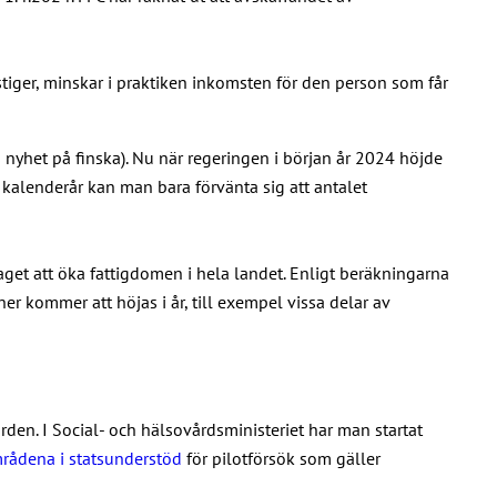
 stiger, minskar i praktiken inkomsten för den person som får
 nyhet på finska). Nu när regeringen i början år 2024 höjde
r kalenderår kan man bara förvänta sig att antalet
et att öka fattigdomen i hela landet. Enligt beräkningarna
er kommer att höjas i år, till exempel vissa delar av
rden. I Social- och hälsovårdsministeriet har man startat
mrådena i statsunderstöd
för pilotförsök som gäller