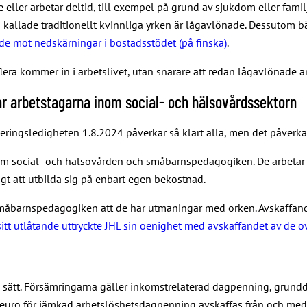
eller arbetar deltid, till exempel på grund av sjukdom eller familj
allade traditionellt kvinnliga yrken är lågavlönade. Dessutom bär
ade mot nedskärningar i bostadsstödet (på finska)
.
flera kommer in i arbetslivet, utan snarare att redan lågavlönade 
ar arbetstagarna inom social- och hälsovårdssektorn
ringsledigheten 1.8.2024 påverkar så klart alla, men det påverkar
m social- och hälsovården och småbarnspedagogiken. De arbetar o
igt att utbilda sig på enbart egen bekostnad.
måbarnspedagogiken att de har utmaningar med orken. Avskaffandet
 sitt utlåtande uttryckte JHL sin oenighet med avskaffandet av d
 sätt. Försämringarna gäller inkomstrelaterad dagpenning, grun
uro för jämkad arbetslöshetsdagpenning avskaffas från och med 1