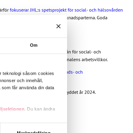
ärför
fokuserar JHL:s spetsprojekt för social- och hälsovården
tgärder i samarbete med arbetsmarknadsparterna. Goda
Om
eringen vidtar åtgärder till förmån för social- och
olitiken, också hälsovårdspersonalens arbetsvillkor.
ästan 5 200 svar
där arbetsmarknads- och
er teknologi såsom cookies
 annonser och innehåll,
a som får använda din data
förändringar som sker i socialskyddet år 2024.
ljsektionen
. Du kan ändra
andahålla funktioner för