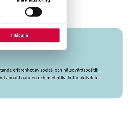
Marknadsföring
n information från din enhet
 tur kombinera informationen
deras tjänster.
Tillåt alla
tande erfarenhet av social- och hälsovårdspolitik,
d annat i naturen och med olika kulturaktiviteter.