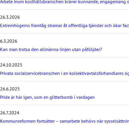
Arbete inom kosthållsbranschen kräver kunnande, engagemang o
l
a
t
26.3.2026
e
s
Extremhögerns framtåg stramar åt offentliga tjänster och ökar fa
t
p
6.3.2026
o
s
Kan man trotsa den allmänna linjen utan påföljder?
t
s
24.10.2025
Privata socialservicebranschen i en kollektivavtalsförhandlares ö
26.6.2025
Pride är här igen, som en glitterbomb i vardagen
26.7.2024
Kommunreformen fortsätter – samarbete behövs när sysselsättni