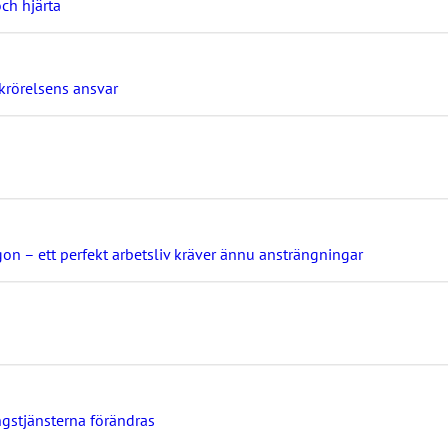
ch hjärta
ckrörelsens ansvar
gon – ett perfekt arbetsliv kräver ännu ansträngningar
ngstjänsterna förändras