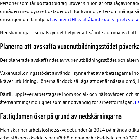
Personer som får bostadsbidrag utöver sin lön är ofta lågavlönade 
områden med dyrare bostäder och för kvinnor, eftersom många så k
omsorgen om familjen.
Läs mer i JHL:s utlåtande där vi protester
Nedskärningar i socialskyddet betyder alltså inte automatiskt att 
Planerna att avskaffa vuxenutbildningsstödet påverk
Det planerade avskaffandet av vuxenutbildningsstödet och alterne
Vuxenutbildningsstödet används i synnerhet av arbetstagarna ino
kräver utbildning. Lönerna är dock så låga att det är nästan omöjl
Därtill upplever arbetstagare inom social- och hälsovården och s
återhämtningsmöjlighet som är nödvändig för arbetsförmågan.
I
Fattigdomen ökar på grund av nedskärningarna
Man skär ner arbetslöshetsskyddet under år 2024 på många olika
arbetslöshetsskyddets barnförhöjningar och skyddsdelen på 300 e