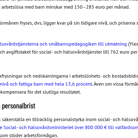
för arbetslösa med barn minskar med 150–285 euro per månad.
örmånen fryses, dvs. ligger kvar på sin tidigare nivå, och priserna
hälsovårdstjänsterna och småbarnspedagogiken till utmätning
(Yles
h avgiftstaket för social- och hälsovårdstjänster till 762 euro pe
rysningar och nedskärningarna i arbetslöshets- och bostadsbidrag
nivå och fattiga barn med hela 13,6 procent
. Även om vissa förmån
 kompensera för det slutliga resultatet.
 personalbrist
 säkerställa en tillräcklig personalstyrka inom social- och hälsovå
e Social- och hälsovårdsministeriet över 800 000 € till välfärdso
 som stöder arbetsförmågan.