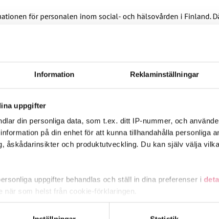
uationen för personalen inom social- och hälsovården i Finland. D
 hur viktigt det är att regeringen och ministerierna gör dessa å
as aktivt.
Information
Reklaminställningar
i stor utsträckning av försämringarna i socialskyddet. Även om reg
inom socialskyddet och arbetsvillkoren, liksom inom utbildningsp
ina uppgifter
 regeringens planerade reformer kommer att påverka dem. Vi fick n
dlar din personliga data, som t.ex. ditt IP-nummer, och använd
ill information på din enhet för att kunna tillhandahålla personliga
, åskådarinsikter och produktutveckling. Du kan själv välja vilk
ocialskyddet. FFC har gjort en omfattande sammanställning om de 
rsonliga uppgifter behandlas och ställ in dina preferenser i
deta
ke när som helst från cookie-förklaringen.
e för att anpassa innehållet och annonserna till användarna, tillh
ts webbplats