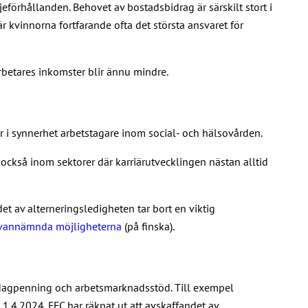
eförhållanden. Behovet av bostadsbidrag är särskilt stort i
 kvinnorna fortfarande ofta det största ansvaret för
arbetares inkomster blir ännu mindre.
 i synnerhet arbetstagare inom social- och hälsovården.
ckså inom sektorer där karriärutvecklingen nästan alltid
 av alterneringsledigheten tar bort en viktig
e ovannämnda möjligheterna
(på finska).
ddagpenning och arbetsmarknadsstöd. Till exempel
.4.2024. FFC har räknat ut att avskaffandet av