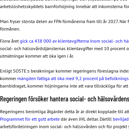
arbetslöshetsskyddets barnförhöjning innebär att inkomsterna 
Man fryser största delen av FPA-förmånerna fram till år 2027. När f
förmånen.
Förra året
gick ca 438 000 av klientavgifterna inom social- och 
social- och hälsovårdstjänsternas klientavgifter med 10 procent oc
utmätningar kommer att öka igen i år.
Enligt SOSTE:s beräkningar kommer regeringens föreslagna indexf
kommer
mängden fattiga att öka med 9,2 procent på befolknings
barnbidraget, kommer höjningarna inte att vara tillräckliga för att
Regeringen försöker hantera social- och hälsovårdens
Regeringens berömliga åtgärder detta år är direkt kopplade till att
Programmet för ett gott arbete
där även JHL deltar. Därtill
beviljad
arbetsfördelningen inom social- och hälsovården och för projekt