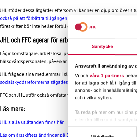
JHL stöder dessa åtgärder eftersom vi känner en djup oro över sit
också på att förbättra tillgången till personal
.
Vi påminner ändå om
föreskrifter bör inte heller förbli döda bokstäver, utan de ska främj
JHL och FFC agerar för arbetstagarnas bästa
Samtycke
Låginkomsttagare, arbetslösa, pensionärer, sjuka och barn drabbas 
hälsovårdspersonalen, påverkar dess nedskärningar på andra håll 
Ansvarsfull användning av d
JHL frågade sina medlemmar i slutet av året 2023 hur de tror att
Vi och
våra 1 partners
behan
socialskyddsreformerna sågades ordentligt.
för att lagra och få tillgång t
annons- och innehållsmätning
FFC och JHL utför också omfattande påverkansarbete som gäller s
och i vilka syften.
Läs mera:
Ta reda på mer om hur dina pe
eller dra tillbaka ditt samtyc
JHL:s alla utlåtanden finns här
Samtyckesval
Vi använder enhetsidentifierar
Läs om årsskiftets ändringar på Social- och hälsovårdsministerie