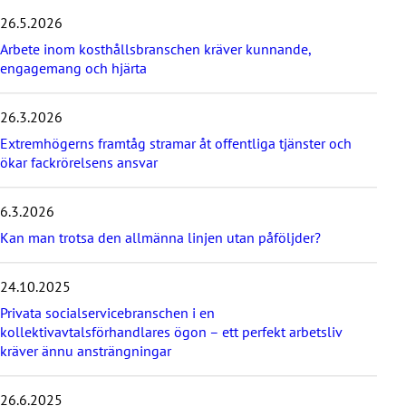
i
26.5.2026
p
Arbete inom kosthållsbranschen kräver kunnande,
l
engagemang och hjärta
a
t
e
26.3.2026
s
t
Extremhögerns framtåg stramar åt offentliga tjänster och
p
ökar fackrörelsens ansvar
o
s
6.3.2026
t
s
Kan man trotsa den allmänna linjen utan påföljder?
24.10.2025
Privata socialservicebranschen i en
kollektivavtalsförhandlares ögon – ett perfekt arbetsliv
kräver ännu ansträngningar
26.6.2025