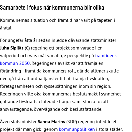
Samarbete i fokus när kommunerna blir olika
Kommunernas situation och framtid har varit på tapeten i
åratal.
För ungefär åtta år sedan inledde dåvarande statsminister
Juha Sipiläs
(C) regering ett projekt som varade i en
valperiod och vars mål var att ge perspektiv på
framtidens
kommun 2030
. Regeringens avsikt var att främja en
förändring i framtida kommuners roll, där de alltmer skulle
övergå från att ordna tjänster till att främja livskraften,
företagsamheten och sysselsättningen inom sin region.
Regeringen ville öka kommunernas beslutsmakt i synnerhet
gällande livskraftsrelaterade frågor samt stärka lokalt
ansvarstagande, övervägande och beslutsfattande.
Även statsminister
Sanna Marins
(SDP) regering inledde ett
projekt där man gick igenom
kommunpolitiken
i stora städer,