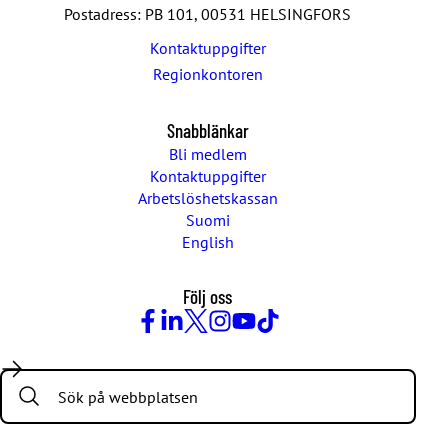
Postadress: PB 101, 00531 HELSINGFORS
Kontaktuppgifter
Regionkontoren
Snabblänkar
Bli medlem
Kontaktuppgifter
Arbetslöshetskassan
Suomi
English
Följ oss
Facebook
LinkedIn
Twitter
Instagram
Youtube
TikTok
Search: