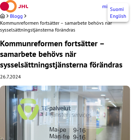
Hoppa
mittJHL
SV
Suomi
till
innehållet
Blogg
English
Kommunreformen fortsätter – samarbete behövs när
sysselsättningstjänsterna förändras
Kommunreformen fortsätter –
samarbete behövs när
sysselsättningstjänsterna förändras
26.7.2024