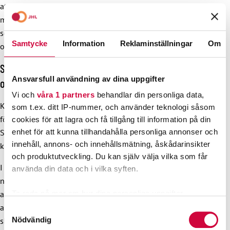
att börja diskutera det nu. Det är säkert möjligt att samarbeta
med många av kommunernas funktioner för att ta hand om
servicen som invånarna behöver. Ökat samarbete är också
Samtycke
Information
Reklaminställningar
Om
ofta ett lättare politiskt beslut än kommunsammanslagning.
Sysselsättningstjänsternas reform kräver samarbete
Ansvarsfull användning av dina uppgifter
och tillräcklig finansiering
Vi och
våra 1 partners
behandlar din personliga data,
Kommunernas samarbetsförmåga sätts på prov när de
som t.ex. ditt IP-nummer, och använder teknologi såsom
förbereder sig för reformen av sysselsättningstjänsterna.
cookies för att lagra och få tillgång till information på din
Sysselsättningstjänsterna överförs från staten till
enhet för att kunna tillhandahålla personliga annonser och
innehåll, annons- och innehållsmätning, åskådarinsikter
kommunerna från och med ingången av 2025.
och produktutveckling. Du kan själv välja vilka som får
I framtiden vill man producera dessa tjänster som
använda din data och i vilka syften.
närtjänster. Det nuvarande regeringsprogrammet eftersträvar
att förenkla sysselsättningsprocessen. Det kommer bland
Ta reda på mer om hur dina personliga uppgifter
behandlas och ställ in dina preferenser i
detaljsektionen
.
annat att synas som större prövningsrätt och fler
Samtyckesval
Du kan ändra eller dra tillbaka ditt samtycke när som
Nödvändig
skyldigheter för dem som arbetar inom