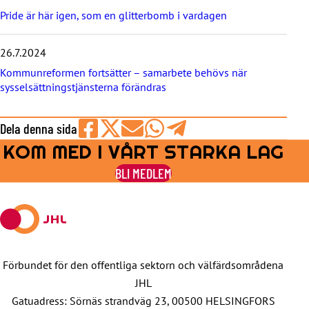
Pride är här igen, som en glitterbomb i vardagen
26.7.2024
Kommunreformen fortsätter – samarbete behövs när
sysselsättningstjänsterna förändras
Dela denna sida
KOM MED I VÅRT STARKA LAG
Share
Share
Share
Share
Share
on
on
by
on
on
BLI MEDLEM
Facebook
X
E-
WhatsApp
Telegram
mail
Förbundet för den offentliga sektorn och välfärdsområdena
JHL
Gatuadress: Sörnäs strandväg 23, 00500 HELSINGFORS