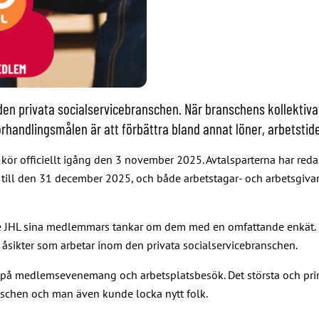
en privata socialservicebranschen. När branschens kollektiva
handlingsmålen är att förbättra bland annat löner, arbetstide
kör officiellt igång den 3 november 2025. Avtalsparterna har red
t till den 31 december 2025, och både arbetstagar- och arbetsgivar
e JHL sina medlemmars tankar om dem med en omfattande enkät. Där
åsikter som arbetar inom den privata socialservicebranschen.
et på medlemsevenemang och arbetsplatsbesök. Det största och prim
anschen och man även kunde locka nytt folk.