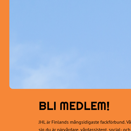
BLI MEDLEM!
JHL är Finlands mångsidigaste fackförbund. Vår
sig du är närvårdare, vårdassistent, social- oc