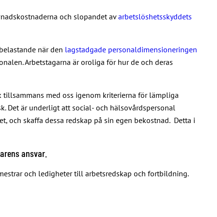
 levnadskostnaderna och slopandet av
arbetslöshetsskyddets
r belastande när den
lagstadgade personaldimensioneringen
sonalen. Arbetstagarna är oroliga för hur de och deras
ck tillsammans med oss igenom kriterierna för lämpliga
isk. Det är underligt att social- och hälsovårdspersonal
tet, och skaffa dessa redskap på sin egen bekostnad. Detta i
varens ansvar.
estrar och ledigheter till arbetsredskap och fortbildning.