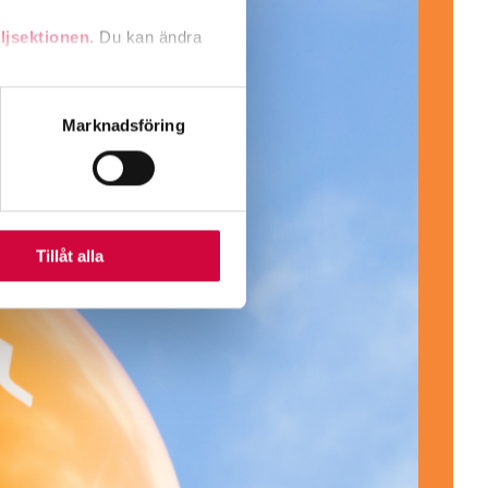
ljsektionen
. Du kan ändra
andahålla funktioner för
Marknadsföring
n information från din enhet
 tur kombinera informationen
deras tjänster.
Tillåt alla