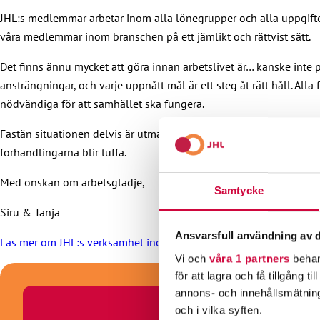
JHL:s medlemmar arbetar inom alla lönegrupper och alla uppgifter
våra medlemmar inom branschen på ett jämlikt och rättvist sätt.
Det finns ännu mycket att göra innan arbetslivet är… kanske inte 
ansträngningar, och varje uppnått mål är ett steg åt rätt håll. Al
nödvändiga för att samhället ska fungera.
Fastän situationen delvis är utmanande, är vi förhandlare inte ne
förhandlingarna blir tuffa.
Med önskan om arbetsglädje,
Samtycke
Siru & Tanja
Ansvarsfull användning av d
Läs mer om JHL:s verksamhet inom social- och hälsovårdsbransc
Vi och
våra 1 partners
behan
för att lagra och få tillgång t
annons- och innehållsmätning
och i vilka syften.