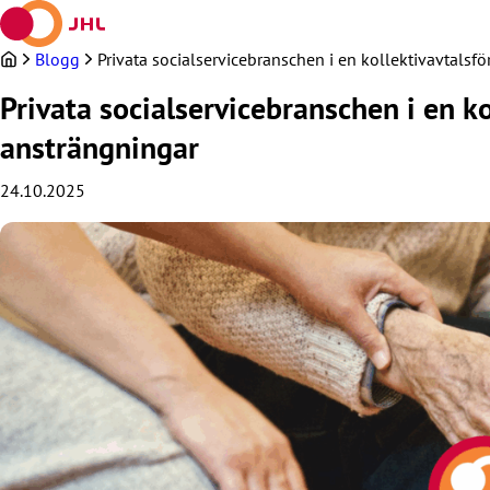
Hoppa
till
innehållet
Blogg
Privata socialservicebranschen i en kollektivavtalsf
Privata socialservicebranschen i en k
ansträngningar
24.10.2025