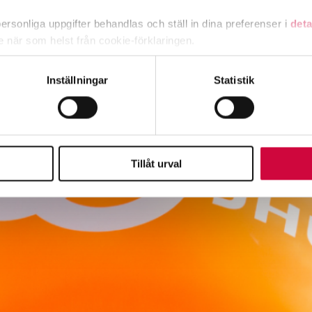
rsonliga uppgifter behandlas och ställ in dina preferenser i
deta
ke när som helst från cookie-förklaringen.
e för att anpassa innehållet och annonserna till användarna, tillh
Inställningar
Statistik
vår trafik. Vi vidarebefordrar även sådana identifierare och anna
nnons- och analysföretag som vi samarbetar med. Dessa kan i sin
har tillhandahållit eller som de har samlat in när du har använt 
Tillåt urval