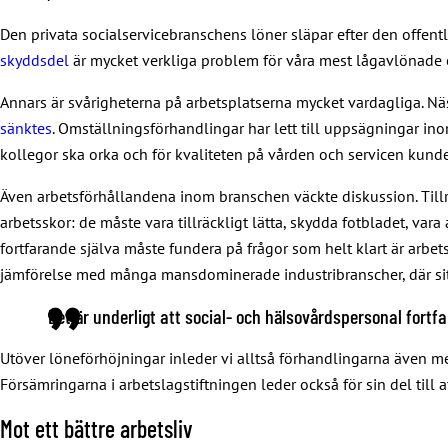
Den privata socialservicebranschens löner släpar efter den offen
skyddsdel
är mycket verkliga problem för våra mest lågavlönade
Annars är svårigheterna på arbetsplatserna mycket vardagliga. Nä
sänktes
. Omställningsförhandlingar har lett till uppsägningar inom
kollegor ska orka och för kvaliteten på vården och servicen kunde
Även arbetsförhållandena inom branschen väckte diskussion. Tillr
arbetsskor: de måste vara tillräckligt lätta, skydda fotbladet, vara
fortfarande själva måste fundera på frågor som helt klart är arbe
jämförelse med många mansdominerade industribranscher, där sit
Det är underligt att social- och hälsovårdspersonal fortf
Utöver löneförhöjningar inleder vi alltså förhandlingarna även med
Försämringarna i arbetslagstiftningen leder också för sin del till a
Mot ett bättre arbetsliv