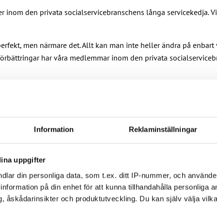
 inom den privata socialservicebranschens långa servicekedja. Vi 
perfekt, men närmare det. Allt kan man inte heller ändra på enbart
la förbättringar har våra medlemmar inom den privata socialservice
dslagna. Vi lovar att föra fram våra medlemmars röster vid förhan
Information
Reklaminställningar
ina uppgifter
hen.
dlar din personliga data, som t.ex. ditt IP-nummer, och använd
ill information på din enhet för att kunna tillhandahålla personliga
, åskådarinsikter och produktutveckling. Du kan själv välja vilk