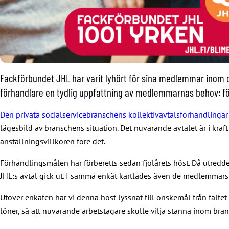
Fackförbundet JHL har varit lyhört för sina medlemmar inom d
förhandlare en tydlig uppfattning av medlemmarnas behov: för
Den privata socialservicebranschens kollektivavtalsförhandlingar
lägesbild av branschens situation. Det nuvarande avtalet är i kraf
anställningsvillkoren före det.
Förhandlingsmålen har förberetts sedan fjolårets höst. Då utredd
JHL:s avtal gick ut. I samma enkät kartlades även de medlemmars 
Utöver enkäten har vi denna höst lyssnat till önskemål från fält
löner, så att nuvarande arbetstagare skulle vilja stanna inom br