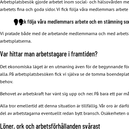
Arbetsplatsbesök gjorde arbetet inom social- och hälsovården m
arbetets fina och goda sidor. Vi fick följa våra medlemmars arbet
Vi fick följa våra medlemmars arbete och en stämning som
Vi pratade både med de arbetande medlemmarna och med arbetsplat
arbetsplatserna.
Var hittar man arbetstagare i framtiden?
Det ekonomiska läget är en utmaning även för de begynnande förh
alla. På arbetsplatsbesöken fick vi själva se de tomma boendepla
behov.
Behovet av arbetskraft har vänt sig upp och ner. På bara ett par 
Alla tror emellertid att denna situation är tillfällig. Vår oro är 
del av arbetstagarna eventuellt redan bytt bransch. Osäkerheten 
Löner, ork och arbetsförhållanden svårast