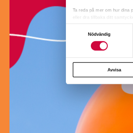
Ta reda på mer om hur dina pe
eller dra tillbaka ditt samtyc
Samtyckesval
Vi använder enhetsidentifierar
Nödvändig
sociala medier och analysera 
till de sociala medier och a
med annan information som du 
Avvisa