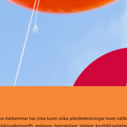
a medlemmar har cirka tusen olika yrkesbeteckningar inom välfärds
h hälsovårdsproffs, pedagog, barnskötare, städare, kosthållsarbetar