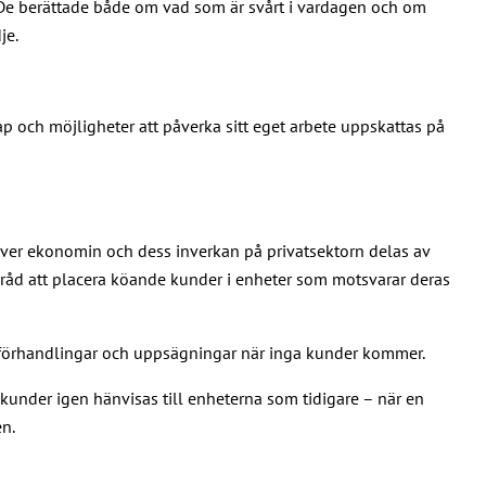
 De berättade både om vad som är svårt i vardagen och om
je.
 och möjligheter att påverka sitt eget arbete uppskattas på
ver ekonomin och dess inverkan på privatsektorn delas av
 råd att placera köande kunder i enheter som motsvarar deras
ngsförhandlingar och uppsägningar när inga kunder kommer.
ch kunder igen hänvisas till enheterna som tidigare – när en
en.