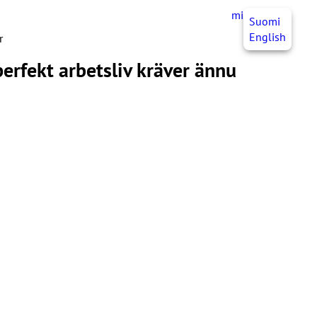
mittJHL
SV
Suomi
English
r
perfekt arbetsliv kräver ännu