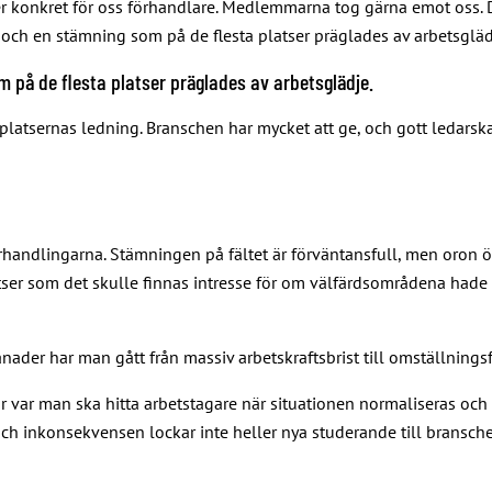
er konkret för oss förhandlare. Medlemmarna tog gärna emot oss.
e och en stämning som på de flesta platser präglades av arbetsgläd
 på de flesta platser präglades av arbetsglädje.
sernas ledning. Branschen har mycket att ge, och gott ledarskap
andlingarna. Stämningen på fältet är förväntansfull, men oron ö
tser som det skulle finnas intresse för om välfärdsområdena hade
månader har man gått från massiv arbetskraftsbrist till omställni
därför var man ska hitta arbetstagare när situationen normaliseras o
och inkonsekvensen lockar inte heller nya studerande till bransch