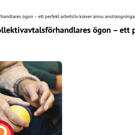
örhandlares ögon – ett perfekt arbetsliv kräver ännu ansträngninga
ollektivavtalsförhandlares ögon – ett 