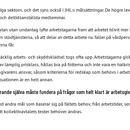
tliga sektorn, och det syns också i JHL:s målsättningar. De högre
 och deltidsanställda medlemmar.
stan utan undantag lyfte arbetstagarna fram att arbetet blivit me
 stödtjänsterna, så att delar av detta arbete nu faller på vårdper
rna får.
äcklig arbets- och skyddsklädsel togs ofta upp. Arbetstagarna gi
 av lämplig prisklass, hållas bra på fötterna och inte vara en halkr
tsgivarens ansvar, såsom kriterierna för redskap som behövs i arbe
uationen är en helt annan.
arande själva måste fundera på frågor som helt klart är arbetsgi
 andra mål som baserar sig på fältets behov, från arbetstider, sem
tt kollektivavtalets texter behöver ändras.