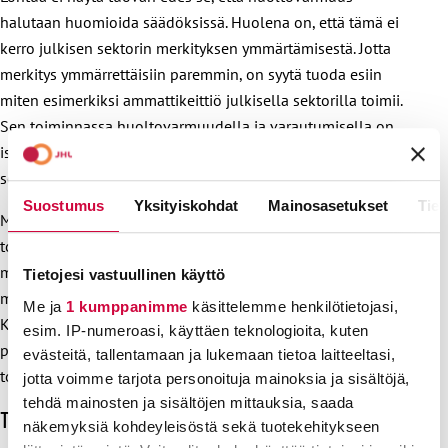
halutaan huomioida säädöksissä. Huolena on, että tämä ei
kerro julkisen sektorin merkityksen ymmärtämisestä. Jotta
merkitys ymmärrettäisiin paremmin, on syytä tuoda esiin
miten esimerkiksi ammattikeittiö julkisella sektorilla toimii.
Sen toiminnassa huoltovarmuudella ja varautumisella on
iso merkitys. Julkinen sektori toimii myös häiriötilanteissa, ja
se on sen suuri vahvuus.
Suostumus
Yksityiskohdat
Mainosasetukset
Tiet
Myös yksityinen sektori osallistuu huoltovarmuuden
toteuttamiseen. Se voi täydentää julkisen sektorin toimintaa,
mutta ei korvata sitä. Markkinoilla toimivassa yhtiössä on
Tietojesi vastuullinen käyttö
myös riskinä, että yhtiö ei menesty kilpailutuksessa.
Me ja
1 kumppanimme
käsittelemme henkilötietojasi,
Kilpailutus on raskas prosessi, joka ei pääty siihen, että
esim. IP-numeroasi, käyttäen teknologioita, kuten
palvelujen tuottaja on valittu. Myös sopimuksen
evästeitä, tallentamaan ja lukemaan tietoa laitteeltasi,
toteutumista ja kumppanin toimintaa on valvottava.
jotta voimme tarjota personoituja mainoksia ja sisältöjä,
tehdä mainosten ja sisältöjen mittauksia, saada
Töitä tukipalvelujen ammattilaisten hyväksi
näkemyksiä kohdeyleisöstä sekä tuotekehitykseen