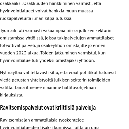
osakkaaksi. Osakkuuden hankkiminen varmisti, että
hyvinvointialueet voivat hankkia muun muassa
ruokapalveluita ilman kilpailutuksia.
Työn arki oli varmasti vakaampaa niissä julkisen sektorin
omistamissa yhtiöissä, joissa tukipalvelujen ammattilaiset
toteuttivat palveluja osakeyhtiön omistajille jo ennen
vuoden 2023 alkua. Töiden jatkuminen varmistui, kun
hyvinvointialue tuli yhdeksi omistajaksi yhtiöön.
Nyt näyttää valitettavasti siltä, että eräät poliitikot haluavat
viedä perustan yhteistyöltä julkisen sektorin toimijoiden
välillä. Tämä ilmenee maamme hallitusohjelman
kirjauksista.
Ravitsemispalvelut ovat kriittisiä palveluja
Ravitsemisalan ammattilaisia työskentelee
hyvinvointialueiden lisäksi kunnissa, joilla on oma