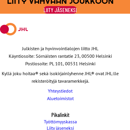
LIITY VAHVAAN JOUKKOON
Facebookissa
viestipalvelu
sähköpostilla
WhatsAppilla
Telegramilla
LIITY JÄSENEKSI
X:ssä
Julkisten ja hyvinvointialojen liitto JHL
Käyntiosoite: Sörnäisten rantatie 23, 00500 Helsinki
Postiosoite: PL 101, 00531 Helsinki
Kyllä joku hoitaa® sekä isokirjainlyhenne JHL® ovat JHL:lle
rekisteröityjä tavaramerkkejä.
Yhteystiedot
Aluetoimistot
Pikalinkit
Työttömyyskassa
Liity jäseneksi