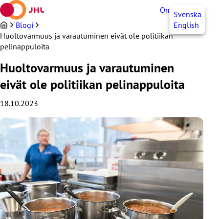
Siirry
OmaJHL
FI
Svenska
sisältöön
Blogi
English
Huoltovarmuus ja varautuminen eivät ole politiikan
pelinappuloita
Huoltovarmuus ja varautuminen
eivät ole politiikan pelinappuloita
18.10.2023