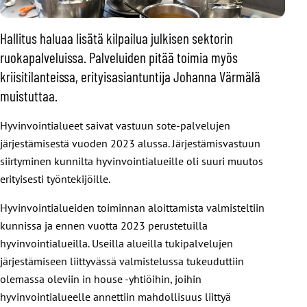
Hallitus haluaa lisätä kilpailua julkisen sektorin
ruokapalveluissa. Palveluiden pitää toimia myös
kriisitilanteissa, erityisasiantuntija Johanna Värmälä
muistuttaa.
Hyvinvointialueet saivat vastuun sote-palvelujen
järjestämisestä vuoden 2023 alussa. Järjestämisvastuun
siirtyminen kunnilta hyvinvointialueille oli suuri muutos
erityisesti työntekijöille.
Hyvinvointialueiden toiminnan aloittamista valmisteltiin
kunnissa ja ennen vuotta 2023 perustetuilla
hyvinvointialueilla. Useilla alueilla tukipalvelujen
järjestämiseen liittyvässä valmistelussa tukeuduttiin
olemassa oleviin in house -yhtiöihin, joihin
hyvinvointialueelle annettiin mahdollisuus liittyä