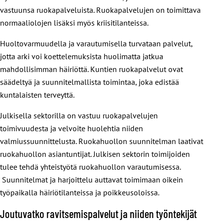
vastuunsa ruokapalveluista. Ruokapalvelujen on toimittava
normaaliolojen lisäksi myös kriisitilanteissa.
Huoltovarmuudella ja varautumisella turvataan palvelut,
jotta arki voi koettelemuksista huolimatta jatkua
mahdollisimman häiriöttä. Kuntien ruokapalvelut ovat
säädeltyä ja suunnitelmallista toimintaa, joka edistää
kuntalaisten terveyttä.
Julkisella sektorilla on vastuu ruokapalvelujen
toimivuudesta ja velvoite huolehtia niiden
valmiussuunnittelusta. Ruokahuollon suunnitelman laativat
ruokahuollon asiantuntijat. Julkisen sektorin toimijoiden
tulee tehdä yhteistyötä ruokahuollon varautumisessa.
Suunnitelmat ja harjoittelu auttavat toimimaan oikein
työpaikalla häiriötilanteissa ja poikkeusoloissa.
Joutuvatko ravitsemispalvelut ja niiden työntekijät