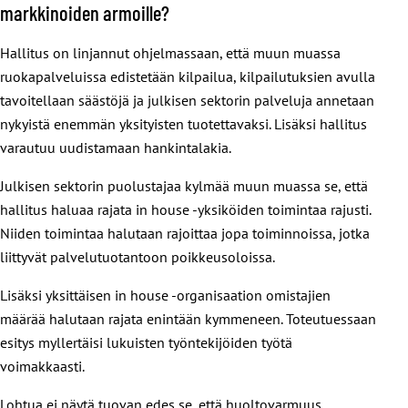
markkinoiden armoille?
Hallitus on linjannut ohjelmassaan, että muun muassa
ruokapalveluissa edistetään kilpailua, kilpailutuksien avulla
tavoitellaan säästöjä ja julkisen sektorin palveluja annetaan
nykyistä enemmän yksityisten tuotettavaksi. Lisäksi hallitus
varautuu uudistamaan hankintalakia.
Julkisen sektorin puolustajaa kylmää muun muassa se, että
hallitus haluaa rajata in house -yksiköiden toimintaa rajusti.
Niiden toimintaa halutaan rajoittaa jopa toiminnoissa, jotka
liittyvät palvelutuotantoon poikkeusoloissa.
Lisäksi yksittäisen in house -organisaation omistajien
määrää halutaan rajata enintään kymmeneen. Toteutuessaan
esitys myllertäisi lukuisten työntekijöiden työtä
voimakkaasti.
Lohtua ei näytä tuovan edes se, että huoltovarmuus