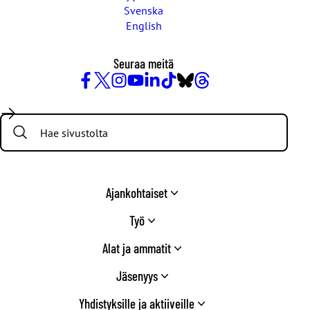
Svenska
English
Seuraa meitä
Facebook
X
Instagram
YouTube
LinkedIn
TikTok
Bluesky
Threads
/
Search:
Twitter
Ajankohtaiset
Työ
Alat ja ammatit
Jäsenyys
Yhdistyksille ja aktiiveille