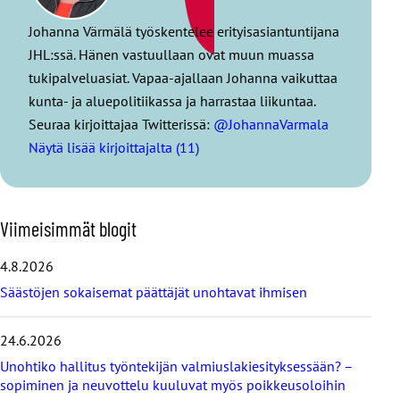
Johanna Värmälä työskentelee erityisasiantuntijana
JHL:ssä. Hänen vastuullaan ovat muun muassa
tukipalveluasiat. Vapaa-ajallaan Johanna vaikuttaa
kunta- ja aluepolitiikassa ja harrastaa liikuntaa.
Seuraa kirjoittajaa Twitterissä:
@JohannaVarmala
Näytä lisää kirjoittajalta (11)
O
Viimeisimmät blogit
h
i
4.8.2026
t
Säästöjen sokaisemat päättäjät unohtavat ihmisen
a
v
i
24.6.2026
i
Unohtiko hallitus työntekijän valmiuslakiesityksessään? –
m
e
sopiminen ja neuvottelu kuuluvat myös poikkeusoloihin