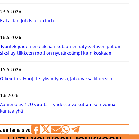
i
s
23.6.2026
i
m
Rakastan julkista sektoria
m
ä
16.6.2026
t
b
Työntekijöiden oikeuksia rikotaan ennätyksellisen paljon –
l
siksi ay-liikkeen rooli on nyt tärkeämpi kuin koskaan
o
g
i
15.6.2026
t
Oikeutta siivoojille: yksin työssä, jatkuvassa kiireessä
1.6.2026
Äänioikeus 120 vuotta – yhdessä vaikuttamisen voima
kantaa yhä
Jaa tämä sivu
Jaa
Jaa
Jaa
Jaa
Jaa