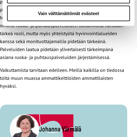
puhtauspalvelutuotantoa tärkeänä. Ruoka- ja
puhtauspalvelujen antamista yksityisten yritysten
Vain välttämättömät evästeet
toteutettavaksi ei pidetä tärkeänä. Tulevaisuudessa kuntien
omalla ruoka- ja puhtauspalveluiden tuotannolla nähdään
tärkeä rooli, mutta myös yhteistyötä hyvinvointialueiden
kanssa sekä monituottajamallia pidetään tärkeänä.
Palveluiden laatua pidetään ylivertaisesti tärkeimpänä
asiana ruoka- ja puhtauspalveluiden järjestämisessä.
Vaikuttamista tarvitaan edelleen. Meillä kaikilla on tiedossa
töitä muun muassa ammattikeittiöiden ammattilaisten
hyväksi.
Johanna Värmälä