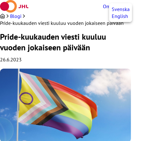
Siirry
OmaJHL
FI
Svenska
sisältöön
Blogi
English
Pride-kuukauden viesti kuuluu vuoden jokaiseen päivään
Pride-kuukauden viesti kuuluu
vuoden jokaiseen päivään
26.6.2023