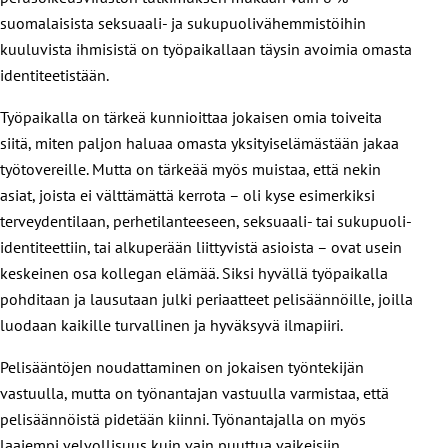
suomalaisista seksuaali- ja sukupuolivähemmistöihin
kuuluvista ihmisistä on työpaikallaan täysin avoimia omasta
identiteetistään.
Työpaikalla on tärkeä kunnioittaa jokaisen omia toiveita
siitä, miten paljon haluaa omasta yksityiselämästään jakaa
työtovereille. Mutta on tärkeää myös muistaa, että nekin
asiat, joista ei välttämättä kerrota – oli kyse esimerkiksi
terveydentilaan, perhetilanteeseen, seksuaali- tai sukupuoli-
identiteettiin, tai alkuperään liittyvistä asioista – ovat usein
keskeinen osa kollegan elämää. Siksi hyvällä työpaikalla
pohditaan ja lausutaan julki periaatteet pelisäännöille, joilla
luodaan kaikille turvallinen ja hyväksyvä ilmapiiri.
Pelisääntöjen noudattaminen on jokaisen työntekijän
vastuulla, mutta on työnantajan vastuulla varmistaa, että
pelisäännöistä pidetään kiinni. Työnantajalla on myös
laajempi velvollisuus kuin vain puuttua vaikeisiin