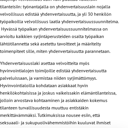
tilanteisiin: työnantajalla on yhdenvertaisuuslain nojalla
velvollisuus edistää yhdenvertaisuutta, ja yli 30 henkilön
työpaikoilla velvollisuus laatia yhdenvertaisuussuunnitelma.
Hyvässä työpaikan yhdenvertaisuussuunnitelmassa on
arvioitu kaikkien syrjintäperusteiden osalta työpaikan
lähtötilannetta sekä asetettu tavoitteet ja määritelty
toimenpiteet sille, miten yhdenvertaisuutta parannetaan.
Yhdenvertaisuuslaki asettaa velvoitteita myös
hyvinvointialojen toimijoille edistää yhdenvertaisuutta
palveluissaan, ja varmistaa niiden syrjimättömyys.
Hyvinvointialoilla kohdataan asiakkaat hyvin
henkilökohtaisissa ja joskus vaikeissakin elämäntilanteissa,
jolloin arvostava kohtaaminen ja asiakkaiden kokemus
tilanteen turvallisuudesta muuttuu entistäkin
merkittävämmäksi. Tutkimuksissa nousee esiin, että
seksuaali- ja sukupuolivähemmistöihin kuuluvat ihmiset