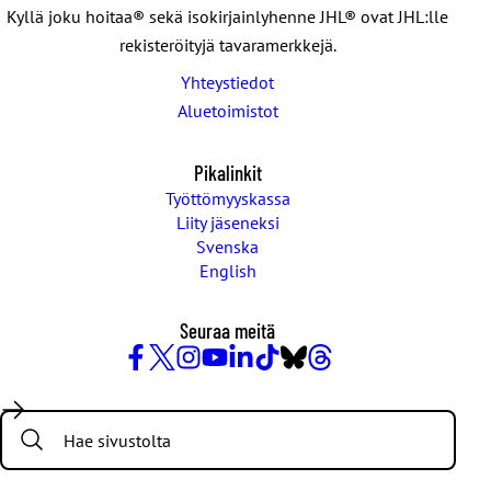
Kyllä joku hoitaa® sekä isokirjainlyhenne JHL® ovat JHL:lle
rekisteröityjä tavaramerkkejä.
Yhteystiedot
Aluetoimistot
Pikalinkit
Työttömyyskassa
Liity jäseneksi
Svenska
English
Seuraa meitä
Facebook
X
Instagram
YouTube
LinkedIn
TikTok
Bluesky
Threads
/
Search:
Twitter