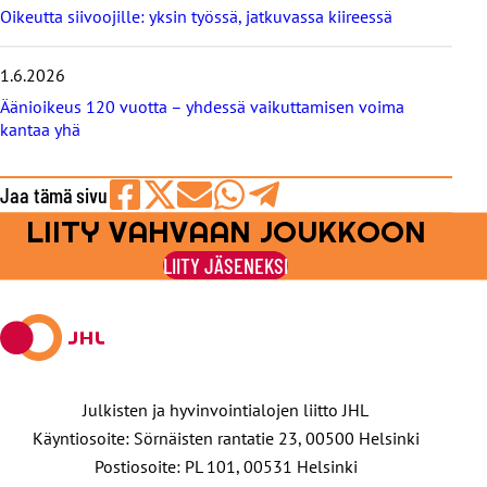
t
Oikeutta siivoojille: yksin työssä, jatkuvassa kiireessä
1.6.2026
Äänioikeus 120 vuotta – yhdessä vaikuttamisen voima
kantaa yhä
Jaa tämä sivu
LIITY VAHVAAN JOUKKOON
Jaa
Jaa
Jaa
Jaa
Jaa
Facebookissa
viestipalvelu
sähköpostilla
WhatsAppilla
Telegramilla
LIITY JÄSENEKSI
X:ssä
Julkisten ja hyvinvointialojen liitto JHL
Käyntiosoite: Sörnäisten rantatie 23, 00500 Helsinki
Postiosoite: PL 101, 00531 Helsinki