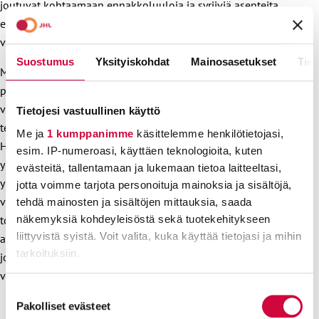
joutuvat kohtaamaan ennakkoluuloja ja syrjiviä asenteita
esimerkiksi sosiaali- ja terveydenhuollossa,
vanhuspalveluissa ja vammaispalveluissa. Näin ei saa olla.
Suostumus
Yksityiskohdat
Mainosasetukset
Tiet
Miten huomioidaan samaa sukupuolta oleva pariskunta
palveluasumisessa, entä miten sateenkaariperhe otetaan
vastaan varhaiskasvatuksessa? Nämä ovat esimerkkejä
Tietojesi vastuullinen käyttö
teemoista, joita on tarpeen arvioida ja suunnitella etukäteen.
Me ja
1 kumppanimme
käsittelemme henkilötietojasi,
Huolelliset tilannearviot, henkilöstön kouluttaminen,
esim. IP-numeroasi, käyttäen teknologioita, kuten
yhdessä asiakkaiden kanssa tehdyt suunnitelmat
evästeitä, tallentamaan ja lukemaan tietoa laitteeltasi,
yhdenvertaisuuden toteuttamiseksi ja johdon yksiselitteinen
jotta voimme tarjota personoituja mainoksia ja sisältöjä,
viesti syrjimättömyyden merkityksestä luovat
tehdä mainosten ja sisältöjen mittauksia, saada
näkemyksiä kohdeyleisöstä sekä tuotekehitykseen
toimintakulttuuria, joka on myös sateenkaari-ihmisille
liittyvistä syistä. Voit valita, kuka käyttää tietojasi ja mihin
arvostava ja turvallinen. Näin Pride-kuukauden viesti
tarkoituksiin.
jokaisen ihmisarvosta ja yhdenvertaisuudesta kantaa läpi
vuoden.
Lue lisää siitä, miten henkilötietojasi käsitellään ja miten
Suostumuksen
voit määrittää asetuksesi
tiedot-osiossa
. Voit muuttaa
Pakolliset evästeet
valinta