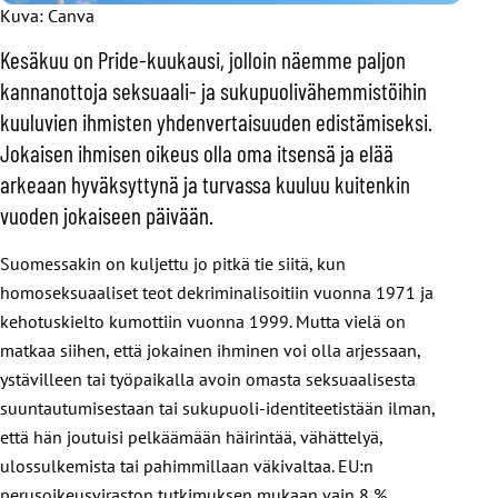
Kuva: Canva
Kesäkuu on Pride-kuukausi, jolloin näemme paljon
kannanottoja seksuaali- ja sukupuolivähemmistöihin
kuuluvien ihmisten yhdenvertaisuuden edistämiseksi.
Jokaisen ihmisen oikeus olla oma itsensä ja elää
arkeaan hyväksyttynä ja turvassa kuuluu kuitenkin
vuoden jokaiseen päivään.
Suomessakin on kuljettu jo pitkä tie siitä, kun
homoseksuaaliset teot dekriminalisoitiin vuonna 1971 ja
kehotuskielto kumottiin vuonna 1999. Mutta vielä on
matkaa siihen, että jokainen ihminen voi olla arjessaan,
ystävilleen tai työpaikalla avoin omasta seksuaalisesta
suuntautumisestaan tai sukupuoli-identiteetistään ilman,
että hän joutuisi pelkäämään häirintää, vähättelyä,
ulossulkemista tai pahimmillaan väkivaltaa. EU:n
perusoikeusviraston tutkimuksen mukaan vain 8 %