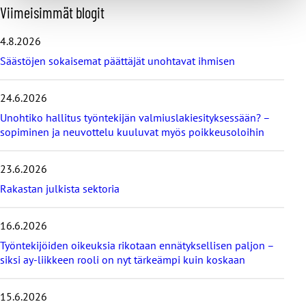
O
Viimeisimmät blogit
h
i
4.8.2026
t
Säästöjen sokaisemat päättäjät unohtavat ihmisen
a
v
i
24.6.2026
i
Unohtiko hallitus työntekijän valmiuslakiesityksessään? –
m
e
sopiminen ja neuvottelu kuuluvat myös poikkeusoloihin
i
s
23.6.2026
i
m
Rakastan julkista sektoria
m
ä
16.6.2026
t
b
Työntekijöiden oikeuksia rikotaan ennätyksellisen paljon –
l
siksi ay-liikkeen rooli on nyt tärkeämpi kuin koskaan
o
g
i
15.6.2026