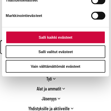
Tilastointievästeet
Svenska
markkinointitarkoituksiin.
English
Markkinointievästeet
Seuraa meitä
Facebook
X
Instagram
YouTube
LinkedIn
TikTok
Bluesky
Threads
Salli kaikki evästeet
/
Search:
Twitter
Salli valitut evästeet
Vain välttämättömät evästeet
Ajankohtaiset
Työ
Alat ja ammatit
Jäsenyys
Yhdistyksille ja aktiiveille