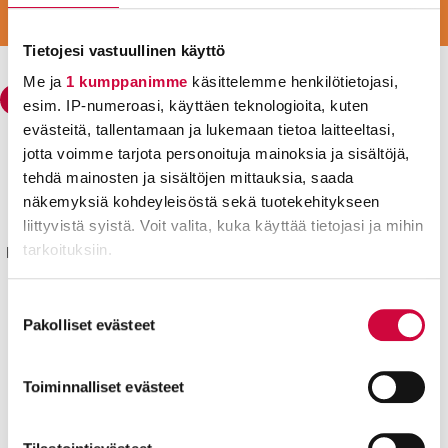
LIITY VAHVAAN JOUKKOON
LIITY JÄSENEKSI
Tietojesi vastuullinen käyttö
Me ja
1 kumppanimme
käsittelemme henkilötietojasi,
esim. IP-numeroasi, käyttäen teknologioita, kuten
evästeitä, tallentamaan ja lukemaan tietoa laitteeltasi,
jotta voimme tarjota personoituja mainoksia ja sisältöjä,
Julkisten ja hyvinvointialojen liitto JHL
tehdä mainosten ja sisältöjen mittauksia, saada
Käyntiosoite: Sörnäisten rantatie 23, 00500 Helsinki
näkemyksiä kohdeyleisöstä sekä tuotekehitykseen
Postiosoite: PL 101, 00531 Helsinki
liittyvistä syistä. Voit valita, kuka käyttää tietojasi ja mihin
tarkoituksiin.
Kyllä joku hoitaa® sekä isokirjainlyhenne JHL® ovat JHL:lle
rekisteröityjä tavaramerkkejä.
Lue lisää siitä, miten henkilötietojasi käsitellään ja miten
Suostumuksen
Yhteystiedot
voit määrittää asetuksesi
tiedot-osiossa
. Voit muuttaa
Pakolliset evästeet
valinta
Aluetoimistot
suostumustasi tai peruuttaa sen milloin vain
evästeilmoituksessa.
Toiminnalliset evästeet
Pikalinkit
Työttömyyskassa
Evästeistä osa on välttämättömiä, osa sivuston toimintaa
Liity jäseneksi
parantavia, ja osaa käytetään tilastointi- tai