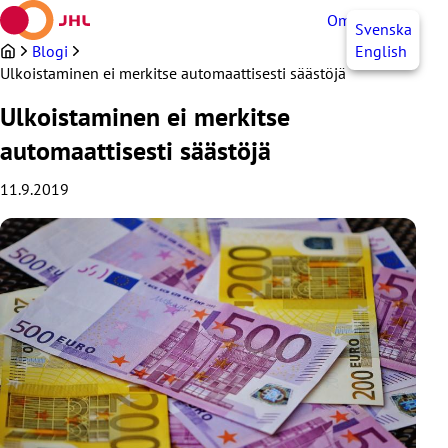
Siirry
OmaJHL
FI
Svenska
sisältöön
Blogi
English
Ulkoistaminen ei merkitse automaattisesti säästöjä
Ulkoistaminen ei merkitse
automaattisesti säästöjä
11.9.2019