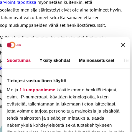
arviointiraportissa
myönnetään kuitenkin, että
sosiaalitoimen sijaisjärjestelyt eivät ole aina toimineet hyvin.
Tähän ovat vaikuttaneet sekä Kärsämäen että sen
sopimuskumppaneiden vähäiset henkilöstöresurssit.
Vaikka kuntien elinvoimaisuudesta huolehtiminen ja
kustannusten hallinta on arkea kunnissa, kannattaa ottaa
huomioon palvelujen koko todellisuus. Siihen liittyy työssä
jaksaminen, josta on nähty karu esimerkki ainakin
Länsi-
Suostumus
Yksityiskohdat
Mainosasetukset
Tiet
Pohjan sairaalassa
. Ei
siis
tulisi tuijottaa pelkkää budjettia
vaan muistaa myös palvelujen laatu ja toimivuus. Helposti
Tietojesi vastuullinen käyttö
unohtuu myös se, että palvelujen ulkoistaminen voi
Me ja
1 kumppanimme
käsittelemme henkilötietojasi,
käytännössä johtaa työttömien määrän kasvuun sekä siten
esim. IP-numeroasi, käyttäen teknologioita, kuten
verotulojen vähenemiseen. Tämä on aina vakava kolaus
evästeitä, tallentamaan ja lukemaan tietoa laitteeltasi,
ihmisten lisäksi koko kunnalle.
jotta voimme tarjota personoituja mainoksia ja sisältöjä,
tehdä mainosten ja sisältöjen mittauksia, saada
näkemyksiä kohdeyleisöstä sekä tuotekehitykseen