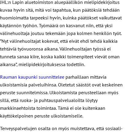
JHL:n Lapin aluetoimiston aluepäällikön mielipidekirjoitus
kuvaa hyvin sitä, mitä voi tapahtua, kun päätöksiä tehdään
huomioimatta tarpeeksi hyvin, kuinka päätökset vaikuttavat
käytännön työhön. Työmäärä on kasvanut niin, että yksi
välinehuoltaja joutuu tekemään jopa kolmen henkilön työt.
”Nyt välinehuoltajat kokevat, että eivät ehdi tehdä kaikkia
tehtäviä työvuoronsa aikana. Välinehuoltajan työssä ei
tunneta sanaa kiire, koska kaikki toimenpiteet vievät oman
aikansa”, mielipidekirjoituksessa todettiin.
Rauman kaupunki suunnittelee
parhaillaan mittavia
ulkoistamisia palveluihinsa. Oletetut säästöt ovat keskeinen
peruste suunnitelmissa. Ulkoistamista perusteellaan myös
sillä, että ruoka- ja puhtauspalvelualoilta löytyy
markkinaehtoista toimintaa. Tämä ei ole kuitenkaan
käyttökelpoinen peruste ulkoistamiselle.
Terveyspalvelujen osalta on myös muistettava, että sosiaali-