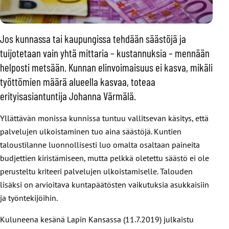
Jos kunnassa tai kaupungissa tehdään säästöjä ja
tuijotetaan vain yhtä mittaria – kustannuksia – mennään
helposti metsään. Kunnan elinvoimaisuus ei kasva, mikäli
työttömien määrä alueella kasvaa, toteaa
erityisasiantuntija Johanna Värmälä.
Yllättävän monissa kunnissa tuntuu vallitsevan käsitys, että
palvelujen ulkoistaminen tuo aina säästöjä. Kuntien
taloustilanne luonnollisesti luo omalta osaltaan paineita
budjettien kiristämiseen, mutta pelkkä oletettu säästö ei ole
perusteltu kriteeri palvelujen ulkoistamiselle. Talouden
lisäksi on arvioitava kuntapäätösten vaikutuksia asukkaisiin
ja työntekijöihin.
Kuluneena kesänä Lapin Kansassa (11.7.2019) julkaistu