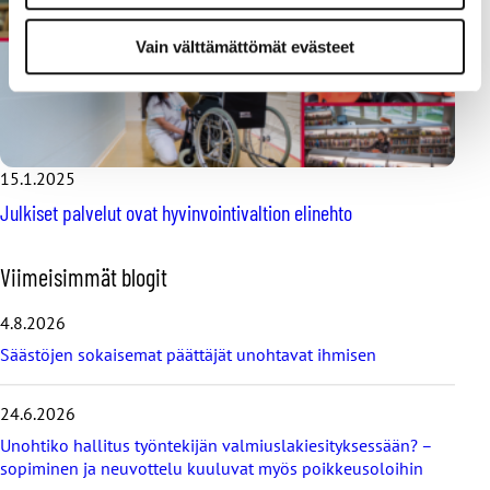
Vain välttämättömät evästeet
15.1.2025
Julkiset palvelut ovat hyvinvointivaltion elinehto
O
Viimeisimmät blogit
h
i
4.8.2026
t
Säästöjen sokaisemat päättäjät unohtavat ihmisen
a
v
i
24.6.2026
i
Unohtiko hallitus työntekijän valmiuslakiesityksessään? –
m
e
sopiminen ja neuvottelu kuuluvat myös poikkeusoloihin