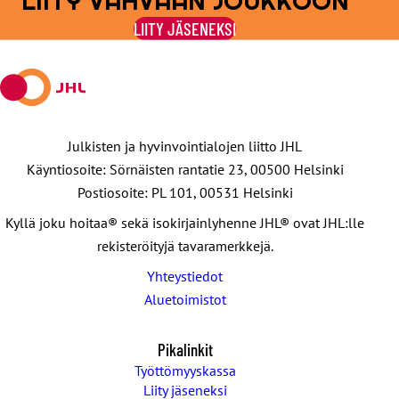
LIITY VAHVAAN JOUKKOON
Facebookissa
viestipalvelu
sähköpostilla
WhatsAppilla
Telegramilla
LIITY JÄSENEKSI
X:ssä
Julkisten ja hyvinvointialojen liitto JHL
Käyntiosoite: Sörnäisten rantatie 23, 00500 Helsinki
Postiosoite: PL 101, 00531 Helsinki
Kyllä joku hoitaa® sekä isokirjainlyhenne JHL® ovat JHL:lle
rekisteröityjä tavaramerkkejä.
Yhteystiedot
Aluetoimistot
Pikalinkit
Työttömyyskassa
Liity jäseneksi