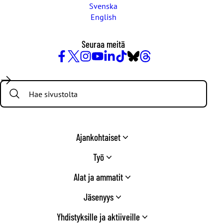
Svenska
English
Seuraa meitä
Facebook
X
Instagram
YouTube
LinkedIn
TikTok
Bluesky
Threads
/
Search:
Twitter
Ajankohtaiset
Työ
Alat ja ammatit
Jäsenyys
Yhdistyksille ja aktiiveille