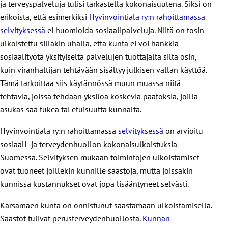
ja terveyspalveluja tulisi tarkastella kokonaisuutena. Siksi on
erikoista, että esimerkiksi
Hyvinvointiala ry:n rahoittamassa
selvityksessä
ei huomioida sosiaalipalveluja. Niitä on tosin
ulkoistettu silläkin uhalla, että kunta ei voi hankkia
sosiaalityötä yksityiseltä palvelujen tuottajalta siltä osin,
kuin viranhaltijan tehtävään sisältyy julkisen vallan käyttöä.
Tämä tarkoittaa siis käytännössä muun muassa niitä
tehtäviä, joissa tehdään yksilöä koskevia päätöksiä, joilla
asukas saa tukea tai etuisuutta kunnalta.
Hyvinvointiala ry:n rahoittamassa
selvityksessä
on arvioitu
sosiaali- ja terveydenhuollon kokonaisulkoistuksia
Suomessa. Selvityksen mukaan toimintojen ulkoistamiset
ovat tuoneet joillekin kunnille säästöjä, mutta joissakin
kunnissa kustannukset ovat jopa lisääntyneet selvästi.
Kärsämäen kunta on onnistunut säästämään ulkoistamisella.
Säästöt tulivat perusterveydenhuollosta.
Kunnan