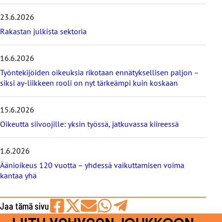
i
s
23.6.2026
i
m
Rakastan julkista sektoria
m
ä
16.6.2026
t
b
Työntekijöiden oikeuksia rikotaan ennätyksellisen paljon –
l
siksi ay-liikkeen rooli on nyt tärkeämpi kuin koskaan
o
g
i
15.6.2026
t
Oikeutta siivoojille: yksin työssä, jatkuvassa kiireessä
1.6.2026
Äänioikeus 120 vuotta – yhdessä vaikuttamisen voima
kantaa yhä
Jaa tämä sivu
Jaa
Jaa
Jaa
Jaa
Jaa