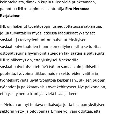
keinotekoista, tämäkin kupla tulee vielä puhkeamaan,
painottaa JHL:n sopimusasiantuntija
Siru Heromaa-
Karjalainen
.
JHL on hakenut työehtosopimusneuvotteluissa ratkaisuja,
joilla turvattaisiin myös jatkossa laadukkaat yksityiset
sosiaali- ja terveydenhuollon palvelut. Yksityisen
sosiaalipalvelualojen tilanne on erityinen, sillä se tuottaa
ostopalveluina hyvinvointialueiden lakisääteisiä palveluita.
JHL:n näkemys on, että yksityisellä sektorilla
sosiaalipalveluissa tehtävä työ on samaa kuin julkisella
puolella. Työvoima liikkuu näiden sektoreiden välillä ja
työntekijät vertailevat työehtoja keskenään. Julkisen puolen
työehdot ja palkkaratkaisu ovat kehittyneet. Nyt pelkona on,
että yksityinen sektori jää vielä lisää jälkeen.
– Meidän on nyt tehtävä ratkaisuja, joilla lisätään yksityisen
sektorin veto- ja pitovoimaa. Emme voi vain odottaa, että