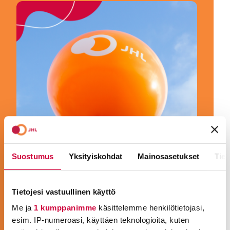
Suostumus
Yksityiskohdat
Mainosasetukset
Tiet
Tietojesi vastuullinen käyttö
JHL on ammattiliitto kunta-alalla
Me ja
1 kumppanimme
käsittelemme henkilötietojasi,
työskenteleville. Me neuvottelemme työ- ja
esim. IP-numeroasi, käyttäen teknologioita, kuten