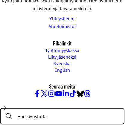
Kyllä joku hoitaa® sekä isokirjainlyhenne JHL® ovat JHL:lle
rekisteröityjä tavaramerkkejä.
Yhteystiedot
Aluetoimistot
Pikalinkit
Työttömyyskassa
Liity jäseneksi
Svenska
English
Seuraa meitä
Facebook
X
Instagram
YouTube
LinkedIn
TikTok
Bluesky
Threads
/
Search:
Twitter