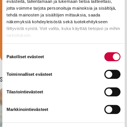
virkaehdoistasi, työskentelit sitten
evästeitä, tallentamaan ja lukemaan tietoa laitteeltasi,
esimerkiksi lastenhoitajana, lähihoitajana,
jotta voimme tarjota personoituja mainoksia ja sisältöjä,
tehdä mainosten ja sisältöjen mittauksia, saada
hoiva-avustajana, laitoshuoltajana,
näkemyksiä kohdeyleisöstä sekä tuotekehitykseen
ruokapalvelutyöntekijänä,
liittyvistä syistä. Voit valita, kuka käyttää tietojasi ja mihin
koulunkäynninohjaajana tai
tarkoituksiin.
kirjastovirkailijana.
Liity jäseneksi!
Lue lisää siitä, miten henkilötietojasi käsitellään ja miten
Suostumuksen
voit määrittää asetuksesi
tiedot-osiossa
. Voit muuttaa
Pakolliset evästeet
valinta
suostumustasi tai peruuttaa sen milloin vain
evästeilmoituksessa.
Toiminnalliset evästeet
Sinua voisi kiinnostaa myös
Evästeistä osa on välttämättömiä, osa sivuston toimintaa
parantavia, ja osaa käytetään tilastointi- tai
Tilastointievästeet
markkinointitarkoituksiin.
Markkinointievästeet