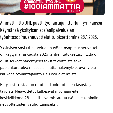
Ammattiliitto JHL päätti työnantajaliitto Hali ry:n kanssa
käymänsä yksityisen sosiaalipalvelualan
työehtosopimusneuvottelut tuloksettomina 28.1.2026.
Yksityisen sosiaalipalvelualan työehtosopimusneuvotteluja
on käyty marraskuusta 2025 lähtien tuloksetta. JHL:lla on
ollut selkeät näkemykset tekstitavoitteista sekä
palkankorotuksen tasosta, mutta näkemykset ovat vielä
kaukana työnantajaliitto Hali ry:n ajatuksista.
Erityisesti kiistaa on ollut palkankorotusten tasosta ja
tavoista. Neuvottelut katkesivat myöhään eilen
keskiviikkona 28.1. ja JHL valmistautuu työtaistelutoimiin
neuvotteluiden vauhdittamiseksi.