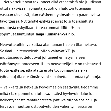
– Neuvottelut ovat takunneet eikä etenemistä ole juurikaan
ollut näkyvissä. Työnantajapuoli on haluton tulemaan
vastaan tärkeissä, alan työskentelyolosuhteita parantavissa
tavoitteissa. Nyt tehdyt esitykset eivät toisi tosiasiallista
muutosta nykytilaan, toteaa ammattiliitto JHL:n
sopimusasiantuntija
Tanja Tuunanen-Vainio
.
Neuvotteluihin vaikuttaa alan tämän hetken tilannekuva.
Sosiaali- ja terveydenhuollon valtavat YT- ja
muutosneuvottelut ovat johtaneet ennätysmäiseen
työttömyystilanteeseen. JHL:n neuvottelijoille on toistuvasti
tuotu esille se, että alalla ei ole työvoimapulaa eikä
työnantajalla ole tämän vuoksi painetta parantaa työehtoja.
– Vaikka tällä hetkellä työvoimaa on saatavilla, tiedämme
mikä eläkepommi on tulossa. Lisäksi hyvinvointialueiden
heikentyneestä rahatilanteesta johtuva tulppa sosiaali- ja
terveydenhuollon ostopalveluiden vähentymisessä on