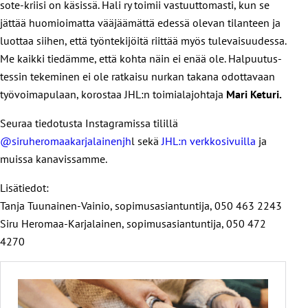
sote-kriisi on käsissä. Hali ry toimii vastuuttomasti, kun se
jättää huomioimatta vääjäämättä edessä olevan tilanteen ja
luottaa siihen, että työntekijöitä riittää myös tulevaisuudessa.
Me kaikki tiedämme, että kohta näin ei enää ole. Halpuutus-
tessin tekeminen ei ole ratkaisu nurkan takana odottavaan
työvoimapulaan, korostaa JHL:n toimialajohtaja
Mari Keturi
.
Seuraa tiedotusta Instagramissa tilillä
@siruheromaakarjalainenjh
l sekä
JHL:n verkkosivuilla
ja
muissa kanavissamme.
Lisätiedot:
Tanja Tuunainen-Vainio, sopimusasiantuntija, 050 463 2243
Siru Heromaa-Karjalainen, sopimusasiantuntija, 050 472
4270