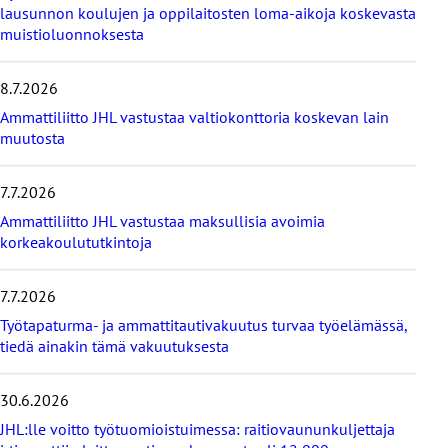
lausunnon koulujen ja oppilaitosten loma-aikoja koskevasta
i
muistioluonnoksesta
i
m
e
8.7.2026
i
s
Ammattiliitto JHL vastustaa valtiokonttoria koskevan lain
i
muutosta
m
m
7.7.2026
ä
t
Ammattiliitto JHL vastustaa maksullisia avoimia
u
korkeakoulututkintoja
u
t
i
7.7.2026
s
Työtapaturma- ja ammattitautivakuutus turvaa työelämässä,
e
tiedä ainakin tämä vakuutuksesta
t
30.6.2026
JHL:lle voitto työtuomioistuimessa: raitiovaununkuljettaja