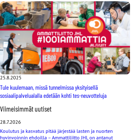
25.8.2025
Tule kuulemaan, missä tunnelmissa yksityisellä
sosiaalipalvelualalla edetään kohti tes-neuvotteluja
O
Viimeisimmät uutiset
h
i
28.7.2026
t
Koulutus ja kasvatus pitää järjestää lasten ja nuorten
a
hyvinvoinnin ehdoilla – Ammattiliitto JHL on antanut
v