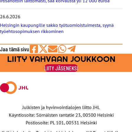
irtisanottiin laittomasti, saa korvausta yli 12 000 euroa
26.6.2026
Helsingin kaupungille sakko työtuomioistuimesta, syynä
työehtosopimuksen rikkominen
Jaa tämä sivu
LIITY VAHVAAN JOUKKOON
Jaa
Jaa
Jaa
Jaa
Jaa
Facebookissa
viestipalvelu
sähköpostilla
WhatsAppilla
Telegramilla
LIITY JÄSENEKSI
X:ssä
Julkisten ja hyvinvointialojen liitto JHL
Käyntiosoite: Sörnäisten rantatie 23, 00500 Helsinki
Postiosoite: PL 101, 00531 Helsinki