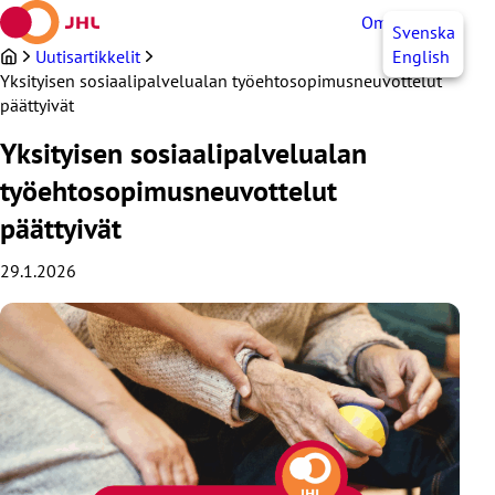
Siirry
OmaJHL
FI
Svenska
sisältöön
Uutisartikkelit
English
Yksityisen sosiaalipalvelualan työehtosopimusneuvottelut
päättyivät
Yksityisen sosiaalipalvelualan
työehtosopimusneuvottelut
päättyivät
29.1.2026