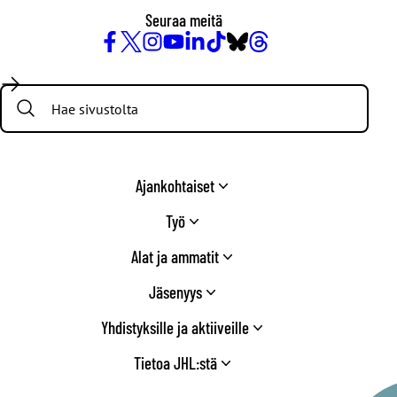
Seuraa meitä
Facebook
X
Instagram
YouTube
LinkedIn
TikTok
Bluesky
Threads
/
Search:
Twitter
Ajankohtaiset
Työ
Alat ja ammatit
Jäsenyys
Yhdistyksille ja aktiiveille
Tietoa JHL:stä