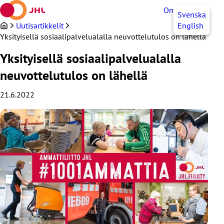
Siirry
OmaJHL
FI
Svenska
sisältöön
Uutisartikkelit
English
Yksityisellä sosiaalipalvelualalla neuvottelutulos on lähellä
Yksityisellä sosiaalipalvelualalla
neuvottelutulos on lähellä
21.6.2022