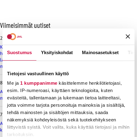
O
Viimeisimmät uutiset
h
i
28.7.2026
t
Koulutus ja kasvatus pitää järjestää lasten ja nuorten
a
Suostumus
Yksityiskohdat
Mainosasetukset
Tiet
hyvinvoinnin ehdoilla – Ammattiliitto JHL on antanut
v
lausunnon koulujen ja oppilaitosten loma-aikoja koskevasta
i
muistioluonnoksesta
i
m
Tietojesi vastuullinen käyttö
e
8.7.2026
Me ja
1 kumppanimme
käsittelemme henkilötietojasi,
i
s
esim. IP-numeroasi, käyttäen teknologioita, kuten
Ammattiliitto JHL vastustaa valtiokonttoria koskevan lain
i
muutosta
evästeitä, tallentamaan ja lukemaan tietoa laitteeltasi,
m
jotta voimme tarjota personoituja mainoksia ja sisältöjä,
m
tehdä mainosten ja sisältöjen mittauksia, saada
7.7.2026
ä
näkemyksiä kohdeyleisöstä sekä tuotekehitykseen
t
Ammattiliitto JHL vastustaa maksullisia avoimia
u
liittyvistä syistä. Voit valita, kuka käyttää tietojasi ja mihin
korkeakoulututkintoja
u
tarkoituksiin.