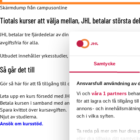
Skärmdump från campusonline
Tiotals kurser att välja mellan, JHL betalar största de
JHL betalar tre fjärdedelar av din kursavgift. Om kursen till exemp
avgiftsfria för alla.
Utbudet innehåller yrkesstudier, kurser för att stöda ditt välbefi
Samtycke
Så går det till
Gör så här för att få tillgång till de JHL-stödda studierna.
Ansvarsfull användning av d
Vi och
våra 1 partners
behan
Leta upp en kurs försedd med JHL:s logo på
campusonline.fi
och 
för att lagra och få tillgång t
Betala kursen i samband med anmälan.
annons- och innehållsmätning
Spara kvittot över kursavgiften.
och i vilka syften.
Njut av studierna.
Ansök om kursstöd.
Ta reda på mer om hur dina pe
eller dra tillbaka ditt samtyc