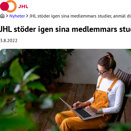
Hoppa
till
innehållet
Nyheter
JHL stöder igen sina medlemmars studier, anmäl di
JHL stöder igen sina medlemmars stud
3.8.2022