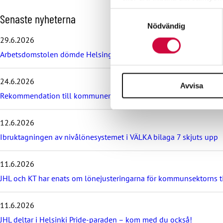
Samtyckesval
H
Senaste nyheterna
Vi använder enhetsidentifierar
o
Nödvändig
sociala medier och analysera 
p
29.6.2026
p
till de sociala medier och a
Arbetsdomstolen dömde Helsingfors stad till böter på grund av br
a
med annan information som du 
ö
v
24.6.2026
e
Avvisa
r
Rekommendation till kommuner, välfärdsområden och KT:s föret
d
e
12.6.2026
s
e
Ibruktagningen av nivålönesystemet i VÄLKA bilaga 7 skjuts upp
n
a
11.6.2026
s
t
JHL och KT har enats om lönejusteringarna för kommunsektorns 
e
n
y
11.6.2026
h
JHL deltar i Helsinki Pride-paraden – kom med du också!