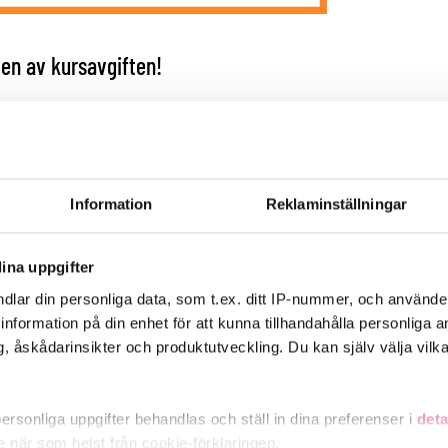
len av kursavgiften!
el kostar 60 euro, betalar du endast 15 euro. En del av kurserna är
nnande och studiepaket som främjar arbetslivsfärdigheter!
Information
Reklaminställningar
ina uppgifter
dlar din personliga data, som t.ex. ditt IP-nummer, och använd
anmäl dig.
ill information på din enhet för att kunna tillhandahålla personliga
, åskådarinsikter och produktutveckling. Du kan själv välja vilk
rsonliga uppgifter behandlas och ställ in dina preferenser i
deta
ke när som helst från cookie-förklaringen.