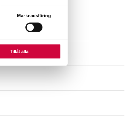
andahålla funktioner för
Marknadsföring
n information från din enhet
 tur kombinera informationen
deras tjänster.
Tillåt alla