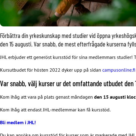
Förbättra din yrkeskunskap med studier vid öppna yrkeshögsk
den 15 augusti. Var snabb, de mest efterfrågade kurserna fyll
JHL erbjuder ett generöst kursstöd för sina medlemmars studier! Ta
Kursutbudet för hösten 2022 dyker upp på sidan
campusonline.fi
Var snabb, välj kurser ur det omfattande utbudet den 
Kom ihåg att vara på plats genast måndagen
den 15 augusti klo
Kom ihåg att endast JHL-medlemmar kan få kursstöd.
Bli medlem i JHL!
Du kan ansöka om kursstöd för kurser som är markerade med JHL:s