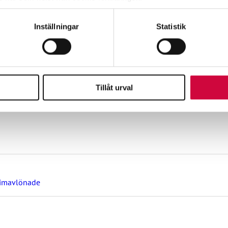
e för att anpassa innehållet och annonserna till användarna, tillh
Inställningar
Statistik
vår trafik. Vi vidarebefordrar även sådana identifierare och anna
nnons- och analysföretag som vi samarbetar med. Dessa kan i sin
ott mot kollektivavtal
har tillhandahållit eller som de har samlat in när du har använt 
Tillåt urval
ag om lönebetalning och beredskap under drönarhot
timavlönade