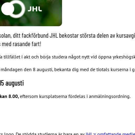
olan, ditt fackförbund JHL bekostar största delen av kursav
s med rasande fart!
 tillfället i akt och börja studera något nytt vid öppna yrkeshögs
måndagen den 8 augusti, bekanta dig med de tiotals kurserna i go
15 augusti
ckan 8.00,
eftersom kursplatserna fördelas i anmälningsordning.
 logo. De stödda studierna är bara en av
JHL:s omfattande medl