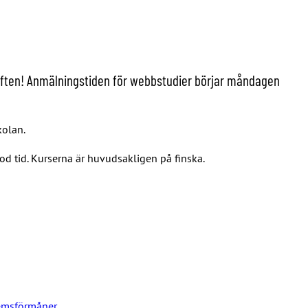
giften! Anmälningstiden för webbstudier börjar måndagen
kolan.
d tid. Kurserna är huvudsakligen på finska.
emsförmåner.