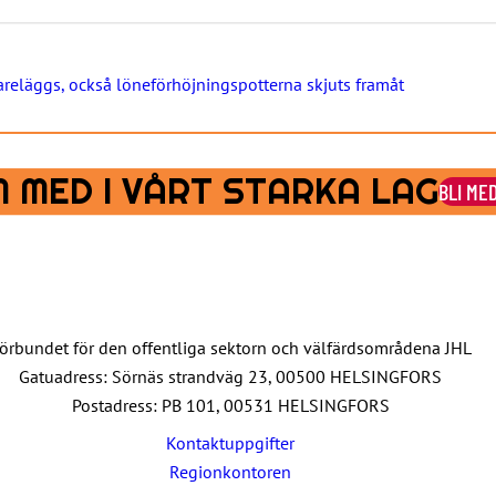
reläggs, också löneförhöjningspotterna skjuts framåt
 MED I VÅRT STARKA LAG
BLI ME
örbundet för den offentliga sektorn och välfärdsområdena JHL
Gatuadress: Sörnäs strandväg 23, 00500 HELSINGFORS
Postadress: PB 101, 00531 HELSINGFORS
Kontaktuppgifter
Regionkontoren