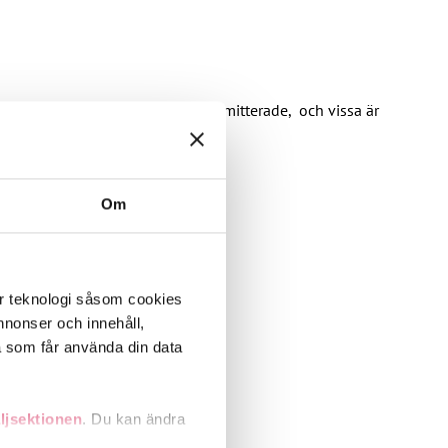
 avgiftsfria för arbetslösa och permitterade, och vissa är
Om
er teknologi såsom cookies
 annonser och innehåll,
a som får använda din data
ljsektionen
. Du kan ändra