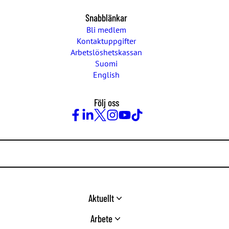
Snabblänkar
Bli medlem
Kontaktuppgifter
Arbetslöshetskassan
Suomi
English
Följ oss
Facebook
LinkedIn
Twitter
Instagram
Youtube
TikTok
Aktuellt
Arbete