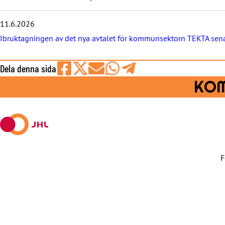
e
t
e
11.6.2026
r
Ibruktagningen av det nya avtalet för kommunsektorn TEKTA sena
n
a
Dela denna sida
Share
Share
Share
Share
Share
KOM
on
on
by
on
on
Facebook
X
E-
WhatsApp
Telegram
mail
F