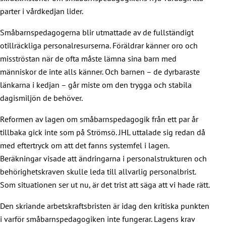
parter i vårdkedjan lider.
Småbarnspedagogerna blir utmattade av de fullständigt
otillräckliga personalresurserna. Föräldrar känner oro och
misströstan när de ofta måste lämna sina barn med
människor de inte alls känner. Och barnen – de dyrbaraste
länkarna i kedjan – går miste om den trygga och stabila
dagismiljön de behöver.
Reformen av lagen om småbarnspedagogik från ett par år
tillbaka gick inte som på Strömsö. JHL uttalade sig redan då
med eftertryck om att det fanns systemfel i lagen.
Beräkningar visade att ändringarna i personalstrukturen och
behörighetskraven skulle leda till allvarlig personalbrist.
Som situationen ser ut nu, är det trist att säga att vi hade rätt.
Den skriande arbetskraftsbristen är idag den kritiska punkten
i varför småbarnspedagogiken inte fungerar. Lagens krav