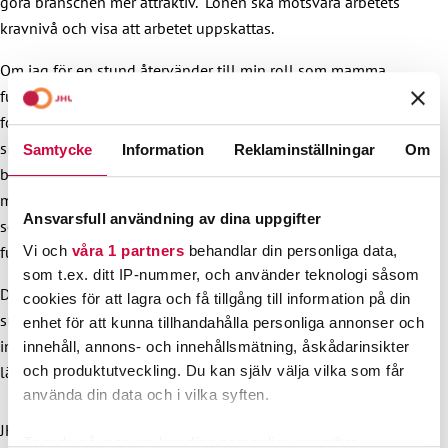
göra branschen mer attraktiv. Lönen ska motsvara arbetets
kravnivå och visa att arbetet uppskattas.
Om jag för en stund återvänder till min roll som mamma,
funderar jag ibland vad jag skulle göra om mina pojkar
fortfarande var i dagisåldern. Jag delar föräldrarnas oro över
småbarnspedagogikens situation. Föräldrar borde inte
Samtycke
Information
Reklaminställningar
Om
behöva fundera på om dagiset kommer att ha tillräckligt
med personal idag eller överhuvudtaget tänka på frågor
Ansvarsfull användning av dina uppgifter
som gäller dagisets grundläggande trygghet och
Vi och
våra 1 partners
behandlar din personliga data,
funktionalitet.
som t.ex. ditt IP-nummer, och använder teknologi såsom
Det går inte att tala tillräckligt om krisen inom
cookies för att lagra och få tillgång till information på din
småbarnspedagogiken. Och vi får inte sluta tala om den
enhet för att kunna tillhandahålla personliga annonser och
innan situationen är löst. Men vackra ord räcker inte heller
innehåll, annons- och innehållsmätning, åskådarinsikter
och produktutveckling. Du kan själv välja vilka som får
längre, det är helt klart. Våra barn förtjänar så mycket bättre!
använda din data och i vilka syften.
JHL deltar idag i ett evenemang som föräldrar med barn på
Ta reda på mer om hur dina personliga uppgifter