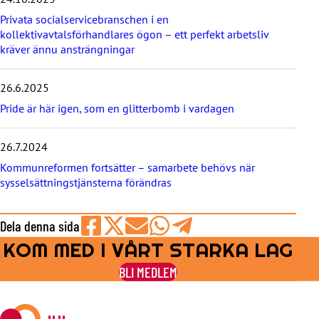
Privata socialservicebranschen i en
kollektivavtalsförhandlares ögon – ett perfekt arbetsliv
kräver ännu ansträngningar
26.6.2025
Pride är här igen, som en glitterbomb i vardagen
26.7.2024
Kommunreformen fortsätter – samarbete behövs när
sysselsättningstjänsterna förändras
Dela denna sida
KOM MED I VÅRT STARKA LAG
Share
Share
Share
Share
Share
on
on
by
on
on
BLI MEDLEM
Facebook
X
E-
WhatsApp
Telegram
mail