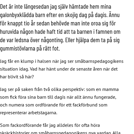
Det är inte längesedan jag själv hämtade hem mina
galonbyxklädda barn efter en skojig dag på dagis. Ännu
för knappt tio år sedan behövde man inte oroa sig för
huruvida någon hade haft tid att ta barnen i famnen om
de var ledsna över någonting. Eller hjälpa dem ta på sig
gummistövlarna på rätt fot.
Jag får en klump i halsen när jag ser småbarnspedagogikens
situation idag. Vad har hänt under de senaste åren när det
har blivit så här?
Jag ser på saken från två olika perspektiv: som en mamma
som fick föra sina barn till dagis när allt ännu fungerade,
och numera som ordförande för ett fackförbund som
representerar arbetstagarna.
Som fackordförande får jag alldeles för ofta höra
skräckhistorier om småbarnspedagogikens nya vardag. Alla