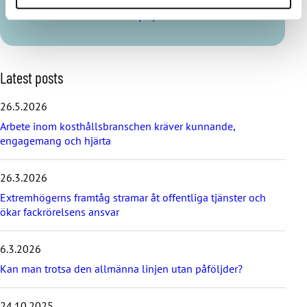
Visa mer från författaren (32)
S
Latest posts
k
i
26.5.2026
p
Arbete inom kosthållsbranschen kräver kunnande,
l
engagemang och hjärta
a
t
e
26.3.2026
s
t
Extremhögerns framtåg stramar åt offentliga tjänster och
p
ökar fackrörelsens ansvar
o
s
6.3.2026
t
s
Kan man trotsa den allmänna linjen utan påföljder?
24.10.2025