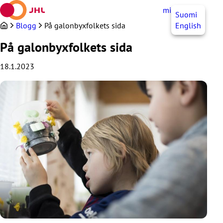
Hoppa
mittJHL
SV
Suomi
till
innehållet
Blogg
På galonbyxfolkets sida
English
På galonbyxfolkets sida
18.1.2023