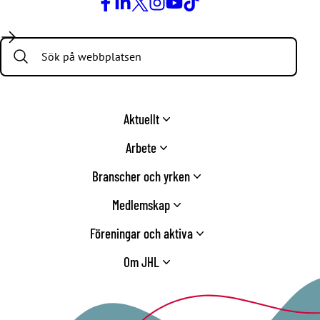
Facebook
LinkedIn
Twitter
Instagram
Youtube
TikTok
Search:
Aktuellt
Arbete
Branscher och yrken
Medlemskap
Föreningar och aktiva
Om JHL