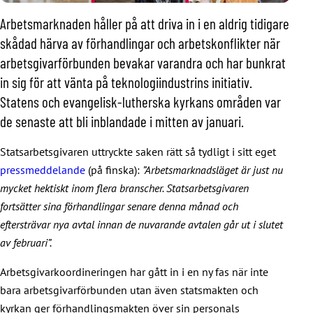
Arbetsmarknaden håller på att driva in i en aldrig tidigare
skådad härva av förhandlingar och arbetskonflikter när
arbetsgivarförbunden bevakar varandra och har bunkrat
in sig för att vänta på teknologiindustrins initiativ.
Statens och evangelisk-lutherska kyrkans områden var
de senaste att bli inblandade i mitten av januari.
Statsarbetsgivaren uttryckte saken rätt så tydligt i sitt eget
pressmeddelande
(på finska):
”Arbetsmarknadsläget är just nu
mycket hektiskt inom flera branscher. Statsarbetsgivaren
fortsätter sina förhandlingar senare denna månad och
eftersträvar nya avtal innan de nuvarande avtalen går ut i slutet
av februari”.
Arbetsgivarkoordineringen har gått in i en ny fas när inte
bara arbetsgivarförbunden utan även statsmakten och
kyrkan ger förhandlingsmakten över sin personals