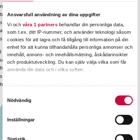
nå arbetsfred inom hela den offentliga sektorn. Man skulle
tro att statsmakten i den nuvarande världspolitiska
Ansvarsfull användning av dina uppgifter
situationen skulle vara intresserad av att upprätthålla
Vi och
våra 1 partners
behandlar din personliga data,
arbetsfreden till exempel inom de kritiska
som t.ex. ditt IP-nummer, och använder teknologi såsom
säkerhetsbranscherna.
cookies för att lagra och få tillgång till information på din
enhet för att kunna tillhandahålla personliga annonser och
I den här bloggtexten har jag behandlat situationen främst
innehåll, annons- och innehållsmätning, åskådarinsikter
ur den offentliga sektorns perspektiv, men även
och produktutveckling. Du kan själv välja vilka som får
förhandlingarna inom JHL:s privata sektor har kört fast på
använda din data och i vilka syften.
samma vis och av samma orsaker, utan att avtalsområdena
har kunnat påverka det.
Ta reda på mer om hur dina personliga uppgifter
behandlas och ställ in dina preferenser i
detaljsektionen
.
Samtyckesval
Du kan ändra eller dra tillbaka ditt samtycke när som
Nödvändig
helst från cookie-förklaringen.
Inställningar
Vi använder enhetsidentifierare för att anpassa innehållet
Kristian Karrasch
och annonserna till användarna, tillhandahålla funktioner
för sociala medier och analysera vår trafik. Vi
Statistik