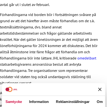
avtal går ut i slutet av februari.
Förhandlingarna vid borden blir i fortsättningen svårare på
grund av att det härefter även måste förhandlas om de s.k.
textmålsättningarna, dvs. bland annat
arbetstidsbestämmelser och frågor gällande arbetslivets
kvalitet. När det gäller lönelösningen är det möjligt att även
löneförhöjningarna för 2024 kommer att diskuteras. Det blir
alltså åtminstone inte färre frågor att förhandla om och
förhandlingarna blir inte lättare. JHL kritiserade
omedelbart
statsarbetsgivarens ansvarslösa beslut att avbryta
förhandlingarna. Tre organisationer som representerar
soldater vid staten tog också undantagsvis ställning till
situationen separat.
Allt som allt är det sorgligt att statsarbetsgivaren och
kyrkans avtalsbransch inte hade mod att förhandla fram sina
Samtycke
Information
Reklaminställningar
Om
egna lösningar, trygga sin personals inkomstutveckling och