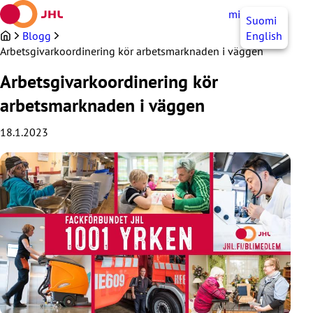
Hoppa
mittJHL
SV
Suomi
till
innehållet
Blogg
English
Arbetsgivarkoordinering kör arbetsmarknaden i väggen
Arbetsgivarkoordinering kör
arbetsmarknaden i väggen
18.1.2023