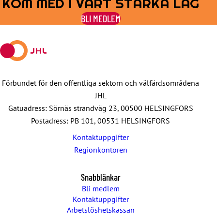
KOM MED I VÅRT STARKA LAG
on
on
by
on
on
BLI MEDLEM
Facebook
X
E-
WhatsApp
Telegram
mail
Förbundet för den offentliga sektorn och välfärdsområdena
JHL
Gatuadress: Sörnäs strandväg 23, 00500 HELSINGFORS
Postadress: PB 101, 00531 HELSINGFORS
Kontaktuppgifter
Regionkontoren
Snabblänkar
Bli medlem
Kontaktuppgifter
Arbetslöshetskassan