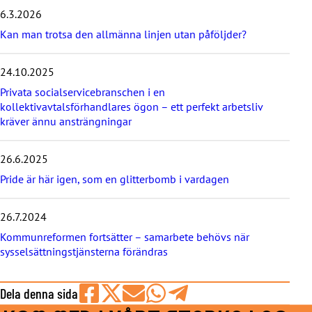
s
6.3.2026
t
s
Kan man trotsa den allmänna linjen utan påföljder?
24.10.2025
Privata socialservicebranschen i en
kollektivavtalsförhandlares ögon – ett perfekt arbetsliv
kräver ännu ansträngningar
26.6.2025
Pride är här igen, som en glitterbomb i vardagen
26.7.2024
Kommunreformen fortsätter – samarbete behövs när
sysselsättningstjänsterna förändras
Dela denna sida
Share
Share
Share
Share
Share