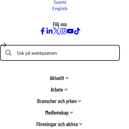
Suomi
English
Följ oss
Facebook
LinkedIn
Twitter
Instagram
Youtube
TikTok
Search:
Aktuellt
Arbete
Branscher och yrken
Medlemskap
Föreningar och aktiva