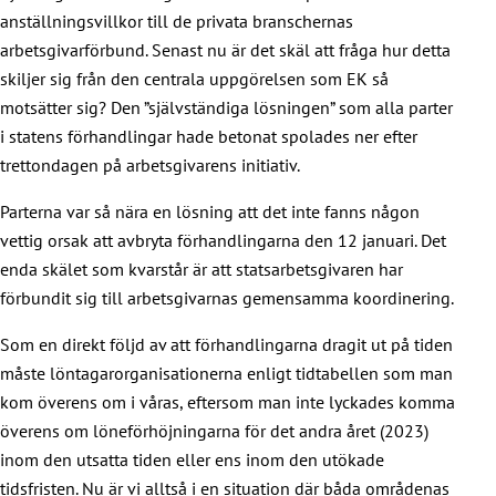
anställningsvillkor till de privata branschernas
arbetsgivarförbund. Senast nu är det skäl att fråga hur detta
skiljer sig från den centrala uppgörelsen som EK så
motsätter sig? Den ”självständiga lösningen” som alla parter
i statens förhandlingar hade betonat spolades ner efter
trettondagen på arbetsgivarens initiativ.
Parterna var så nära en lösning att det inte fanns någon
vettig orsak att avbryta förhandlingarna den 12 januari. Det
enda skälet som kvarstår är att statsarbetsgivaren har
förbundit sig till arbetsgivarnas gemensamma koordinering.
Som en direkt följd av att förhandlingarna dragit ut på tiden
måste löntagarorganisationerna enligt tidtabellen som man
kom överens om i våras, eftersom man inte lyckades komma
överens om löneförhöjningarna för det andra året (2023)
inom den utsatta tiden eller ens inom den utökade
tidsfristen. Nu är vi alltså i en situation där båda områdenas