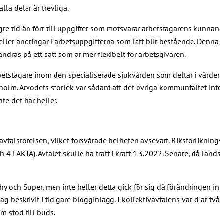
lla delar är trevliga.
längre tid än förr till uppgifter som motsvarar arbetstagarens kunna
 eller ändringar i arbetsuppgifterna som lätt blir bestående. Denn
dras på ett sätt som är mer flexibelt för arbetsgivaren.
arbetstagare inom den specialiserade sjukvården som deltar i vården
lm. Arvodets storlek var sådant att det övriga kommunfältet inte 
e det här heller.
avtalsrörelsen, vilket försvårade helheten avsevärt. Riksförliknin
 4 i AKTA). Avtalet skulle ha trätt i kraft 1.3.2022. Senare, då lan
hy och Super, men inte heller detta gick för sig då förändringen int
beskrivit i tidigare blogginlägg. I kollektivavtalens värld är två 
m stod till buds.