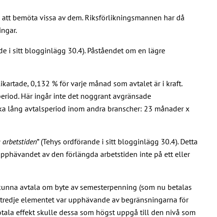
l att bemöta vissa av dem. Riksförlikningsmannen har då
ingar.
e i sitt blogginlägg 30.4). Påståendet om en lägre
artade, 0,132 % för varje månad som avtalet är i kraft.
eriod. Här ingår inte det noggrant avgränsade
ika lång avtalsperiod inom andra branscher: 23 månader x
 arbetstiden
” (Tehys ordförande i sitt blogginlägg 30.4). Detta
 upphävandet av den förlängda arbetstiden inte på ett eller
 kunna avtala om byte av semesterpenning (som nu betalas
 Det tredje elementet var upphävande av begränsningarna för
 totala effekt skulle dessa som högst uppgå till den nivå som