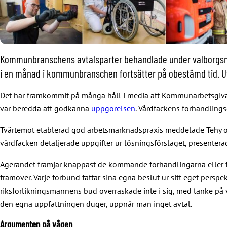
Kommunbranschens avtalsparter behandlade under valborgsmäs
i en månad i kommunbranschen fortsätter på obestämd tid. Utfö
Det har framkommit på många håll i media att Kommunarbetsgivarn
var beredda att godkänna
uppgörelsen
. Vårdfackens förhandlings
Tvärtemot etablerad god arbetsmarknadspraxis meddelade Tehy och 
vårdfacken detaljerade uppgifter ur lösningsförslaget, presentera
Agerandet främjar knappast de kommande förhandlingarna eller fö
framöver. Varje förbund fattar sina egna beslut ur sitt eget pers
riksförlikningsmannens bud överraskade inte i sig, med tanke på 
den egna uppfattningen duger, uppnår man inget avtal.
Argumenten på vågen