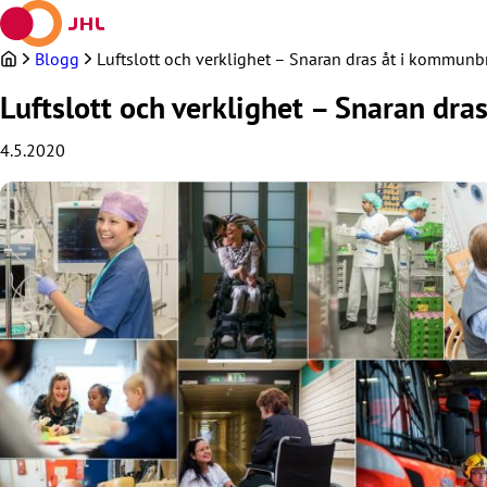
Hoppa
till
innehållet
Blogg
Luftslott och verklighet – Snaran dras åt i kommun
Luftslott och verklighet – Snaran dr
4.5.2020