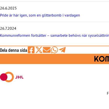
26.6.2025
Pride är här igen, som en glitterbomb i vardagen
26.7.2024
Kommunreformen fortsätter – samarbete behövs när sysselsättni
Dela denna sida
Share
Share
Share
Share
Share
KOM
on
on
by
on
on
Facebook
X
E-
WhatsApp
Telegram
mail
F