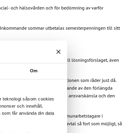
ocial- och hälsovården och för bedömning av varför
. Inkommande sommar utbetalas semesterpenningen till sitt
som var mycket kritiskt inställt till lösningsförslaget, även
Om
ation och den bedömning av situationen som råder just då.
nligt den allmänna linjen, upphävande av den förlängda
laget. Jag lyfter på hatten för den ansvarskänsla och den
er teknologi såsom cookies
opulismens namn.
 annonser och innehåll,
a som får använda din data
passar illa i en situation då kommunarbetstagare i
framöver. Man borde ändå nå ett avtal så fort som möjligt, så