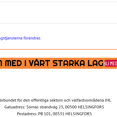
ngstjänsterna förändras
 MED I VÅRT STARKA LAG
BLI ME
örbundet för den offentliga sektorn och välfärdsområdena JHL
Gatuadress: Sörnäs strandväg 23, 00500 HELSINGFORS
Postadress: PB 101, 00531 HELSINGFORS