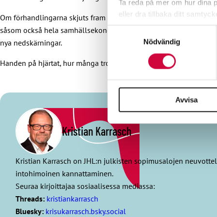
Ta reda på mer om hur dina pe
eller dra tillbaka ditt samtyc
Om förhandlingarna skjuts fram till hösten eller om coronakrise
såsom också hela samhällsekonomin. Man kan till och med säga att 
Samtyckesval
Vi använder enhetsidentifierar
nya nedskärningar.
Nödvändig
sociala medier och analysera 
till de sociala medier och a
Handen på hjärtat, hur många tror att en avtalslösning, med löne
med annan information som du 
Avvisa
Kristian Karrasch
Kristian Karrasch on JHL:n julkisten sopimusalojen neuvotte
intohimoinen kannattaminen.
Seuraa kirjoittajaa sosiaalisessa mediassa:
Threads:
kristiankarrasch
Bluesky:
krisukarrasch.bsky.social