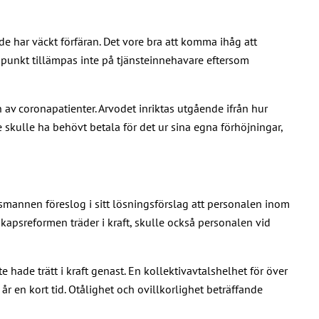
nde har väckt förfäran. Det vore bra att komma ihåg att
a punkt tillämpas inte på tjänsteinnehavare eftersom
 av coronapatienter. Arvodet inriktas utgående ifrån hur
skulle ha behövt betala för det ur sina egna förhöjningar,
gsmannen föreslog i sitt lösningsförslag att personalen inom
dskapsreformen träder i kraft, skulle också personalen vid
e hade trätt i kraft genast. En kollektivavtalshelhet för över
år en kort tid. Otålighet och ovillkorlighet beträffande