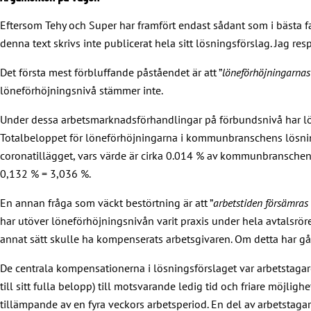
Eftersom Tehy och Super har framfört endast sådant som i bästa 
denna text skrivs inte publicerat hela sitt lösningsförslag. Jag r
Det första mest förbluffande påståendet är att ”
löneförhöjningarnas
löneförhöjningsnivå stämmer inte.
Under dessa arbetsmarknadsförhandlingar på förbundsnivå har löne
Totalbeloppet för löneförhöjningarna i kommunbranschens lösning
coronatillägget, vars värde är cirka 0.014 % av kommunbranschen
0,132 % = 3,036 %.
En annan fråga som väckt bestörtning är att ”
arbetstiden försämras
har utöver löneförhöjningsnivån varit praxis under hela avtalsröre
annat sätt skulle ha kompenserats arbetsgivaren. Om detta har gått
De centrala kompensationerna i lösningsförslaget var arbetstaga
till sitt fulla belopp) till motsvarande ledig tid och friare möjl
tillämpande av en fyra veckors arbetsperiod. En del av arbetstagar