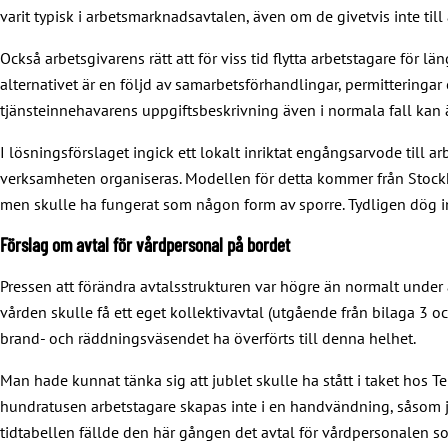
varit typisk i arbetsmarknadsavtalen, även om de givetvis inte till a
Också arbetsgivarens rätt att för viss tid flytta arbetstagare för 
alternativet är en följd av samarbetsförhandlingar, permitteringar
tjänsteinnehavarens uppgiftsbeskrivning även i normala fall kan än
I lösningsförslaget ingick ett lokalt inriktat engångsarvode till 
verksamheten organiseras. Modellen för detta kommer från Stockho
men skulle ha fungerat som någon form av sporre. Tydligen dög int
Förslag om avtal för vårdpersonal på bordet
Pressen att förändra avtalsstrukturen var högre än normalt under 
vården skulle få ett eget kollektivavtal (utgående från bilaga 3 och
brand- och räddningsväsendet ha överförts till denna helhet.
Man hade kunnat tänka sig att jublet skulle ha stått i taket hos Te
hundratusen arbetstagare skapas inte i en handvändning, såsom jag 
tidtabellen fällde den här gången det avtal för vårdpersonalen so