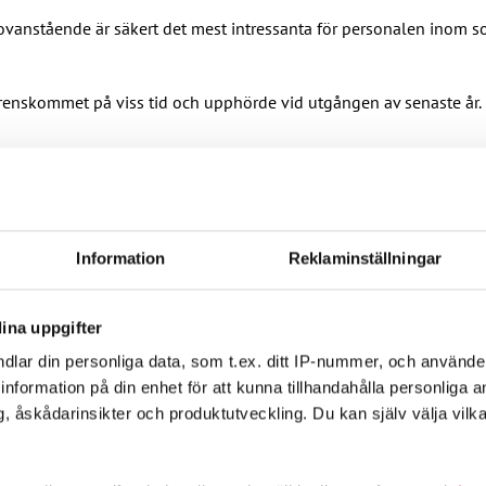
ovanstående är säkert det mest intressanta för personalen inom s
erenskommet på viss tid och upphörde vid utgången av senaste år
känna förslaget. JHL:s eget beslut fattades av representantskapet, 
Information
Reklaminställningar
a förväntningar. Varje avtal sluts ändå utgående från den inform
r vårens lopp. Då hjälper inga vredesutbrott. Löneförhöjningar e
ina uppgifter
 avtal för vårdpersonalen vägde för ett godkännande av beslutsförs
dlar din personliga data, som t.ex. ditt IP-nummer, och använd
sade i denna tuffa situation, då många tomma löften utfärdas i p
ill information på din enhet för att kunna tillhandahålla personliga
, åskådarinsikter och produktutveckling. Du kan själv välja vilk
anden åtminstone ända till hösten. Utnyttjande av stridsåtgärder 
ktorn jobbar enligt beredskapslagen, eventuellt under en lång tid 
betstiden slopas.