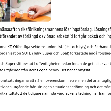
soafton riksförlikningsmannens lösningsförslag. Lösningsför
randet av förlängd oavlönad arbetstid fortgår också och inga 
a KT, Offentliga sektorns union JAU (JHL och Jyty) och Förhandli
organisation SOTE (Tehy, Super och Spal) förkastade ändå förslage
Super sitt beslut i offentligheten redan innan de gett sitt svar 
de utgående från deras egna behov. Det här är ohyfsat.
rutsättningarna att nå en överenskommelse, men det är antagligen
pektiv och utgående från sin egen situationsbedömning och det måst
vilka luftslott de tidigare nämnda vårdfackens ledning har framfö