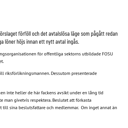
slaget förföll och det avtalslösa läge som pågått redan
löner höjs innan ett nytt avtal ingås.
ngsorganisationen för offentliga sektorns utbildade FOSU
t.
till riksförlikningsmannen. Dessutom presenterade
 inte heller de här fackens avsikt under en lång tid
e man givetvis respektera. Beslutet att förkasta
rt till sina beslutsfattare och medlemmar. Om inget annat än