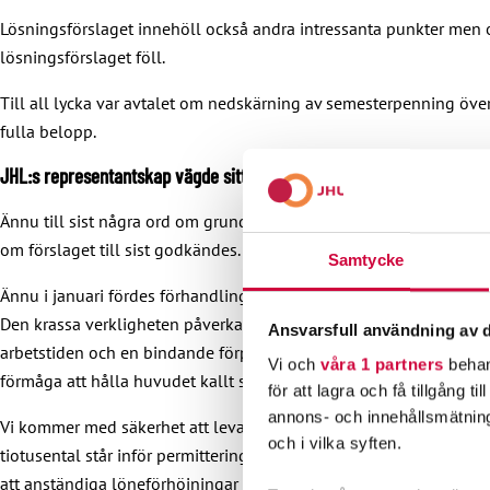
Lösningsförslaget innehöll också andra intressanta punkter men 
lösningsförslaget föll.
Till all lycka var avtalet om nedskärning av semesterpenning öv
fulla belopp.
JHL:s representantskap vägde sitt beslut omsorgsfullt
Ännu till sist några ord om grunderna för JHL:s eget beslut att god
om förslaget till sist godkändes.
Samtycke
Ännu i januari fördes förhandlingarna med fullständigt annorlund
Den krassa verkligheten påverkade förhandlingspositionerna unde
Ansvarsfull användning av d
arbetstiden och en bindande förpliktelse att arbeta fram ett eget
Vi och
våra 1 partners
behan
förmåga att hålla huvudet kallt som vårt representantskap uppvi
för att lagra och få tillgång t
annons- och innehållsmätning
Vi kommer med säkerhet att leva i någon form av undantagsförhåll
och i vilka syften.
tiotusental står inför permitteringar och social- och hälsovårdsse
att anständiga löneförhöjningar kan uppnås och den förlängda ar