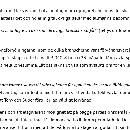
fall kan klassas som halvsanningar om uppgörelsen, finns det skä
espekterar det och nöjer mig till övriga delar med allmänna bedömn
 nivå är lägre än den som de övriga branscherna fått”
(Tehys ordförand
förhöjningarna inom de olika branscherna varit förvånansvärt lik
sförslag skulle ha varit 3,040 % för en 23 månader lång avtalsp
s hela lönesumma. Låt oss räkna ut vad som avtalats om för en l
 som kompensation till arbetsgivaren för upphävandet av den förlängda
lsen. Jag kan inte dra mig till minnes ett enda kollektivavtal där
 Tehy och Super förbi, är jag väldigt förvånad.
rens och arbetsgivarens möjlighet att på bägge parters önskemål
ighet än nu att låta utföra 11 timmars nattskift inom periodarbete.
na anser till och med att de två första förslagen är goda. Till sin