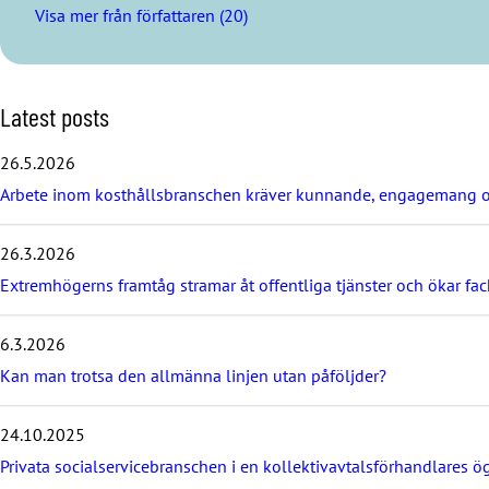
Visa mer från författaren (20)
S
Latest posts
k
i
26.5.2026
p
Arbete inom kosthållsbranschen kräver kunnande, engagemang o
l
a
t
26.3.2026
e
s
Extremhögerns framtåg stramar åt offentliga tjänster och ökar fa
t
p
6.3.2026
o
s
Kan man trotsa den allmänna linjen utan påföljder?
t
s
24.10.2025
Privata socialservicebranschen i en kollektivavtalsförhandlares ö