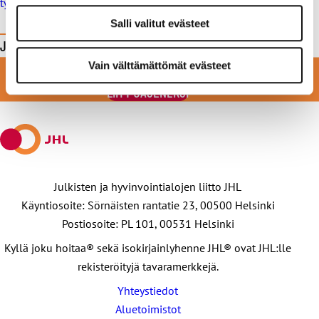
työehtosopimuksen rikkominen
Salli valitut evästeet
Jaa tämä sivu
LIITY VAHVAAN JOUKKOON
Jaa
Jaa
Jaa
Jaa
Jaa
Vain välttämättömät evästeet
Facebookissa
viestipalvelu
sähköpostilla
WhatsAppilla
Telegramilla
LIITY JÄSENEKSI
X:ssä
Julkisten ja hyvinvointialojen liitto JHL
Käyntiosoite: Sörnäisten rantatie 23, 00500 Helsinki
Postiosoite: PL 101, 00531 Helsinki
Kyllä joku hoitaa® sekä isokirjainlyhenne JHL® ovat JHL:lle
rekisteröityjä tavaramerkkejä.
Yhteystiedot
Aluetoimistot