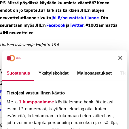
P.S. Missä pöydässä käydään kuuminta vääntöä? Kenen
ehdot on jo taputeltu? Tarkista kaikkien JHL:n alojen
neuvottelutilanne sivulta
jhl.fi/neuvottelutilanne
. Ota
seurantaan myös JHL:n
Facebook
ja
Twitter
. #1001ammattia
#JHLneuvottelee
Uutisen asiasanoja korjattu 15.6.
O
Viimeisimmät uutiset
Suostumus
Yksityiskohdat
Mainosasetukset
Tiet
h
i
28.7.2026
t
Koulutus ja kasvatus pitää järjestää lasten ja nuorten
a
Tietojesi vastuullinen käyttö
hyvinvoinnin ehdoilla – Ammattiliitto JHL on antanut
v
Me ja
1 kumppanimme
käsittelemme henkilötietojasi,
lausunnon koulujen ja oppilaitosten loma-aikoja koskevasta
i
esim. IP-numeroasi, käyttäen teknologioita, kuten
muistioluonnoksesta
i
m
evästeitä, tallentamaan ja lukemaan tietoa laitteeltasi,
e
jotta voimme tarjota personoituja mainoksia ja sisältöjä,
8.7.2026
i