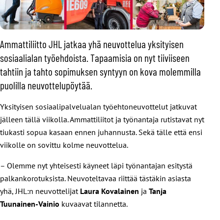
Ammattiliitto JHL jatkaa yhä neuvottelua yksityisen
sosiaalialan työehdoista. Tapaamisia on nyt tiiviiseen
tahtiin ja tahto sopimuksen syntyyn on kova molemmilla
puolilla neuvottelupöytää.
Yksityisen sosiaalipalvelualan työehtoneuvottelut jatkuvat
jälleen tällä viikolla. Ammattiliitot ja työnantaja rutistavat nyt
tiukasti sopua kasaan ennen juhannusta. Sekä tälle että ensi
viikolle on sovittu kolme neuvottelua.
– Olemme nyt yhteisesti käyneet läpi työnantajan esitystä
palkankorotuksista. Neuvoteltavaa riittää tästäkin asiasta
yhä, JHL:n neuvottelijat
Laura Kovalainen
ja
Tanja
Tuunainen-Vainio
kuvaavat tilannetta.