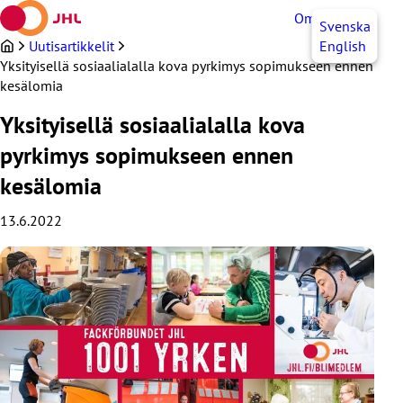
Siirry
OmaJHL
FI
Svenska
sisältöön
Uutisartikkelit
English
Yksityisellä sosiaalialalla kova pyrkimys sopimukseen ennen
kesälomia
Yksityisellä sosiaalialalla kova
pyrkimys sopimukseen ennen
kesälomia
13.6.2022