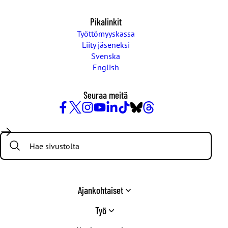
Pikalinkit
Työttömyyskassa
Liity jäseneksi
Svenska
English
Seuraa meitä
Facebook
X
Instagram
YouTube
LinkedIn
TikTok
Bluesky
Threads
/
Search:
Twitter
Ajankohtaiset
Työ