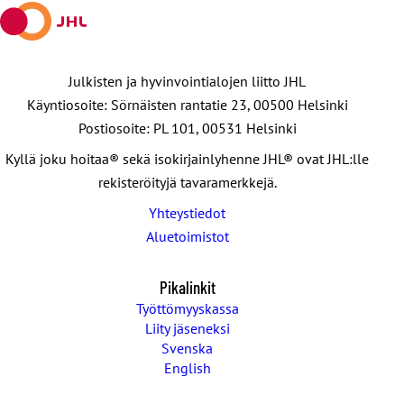
Julkisten ja hyvinvointialojen liitto JHL
Käyntiosoite: Sörnäisten rantatie 23, 00500 Helsinki
Postiosoite: PL 101, 00531 Helsinki
Kyllä joku hoitaa® sekä isokirjainlyhenne JHL® ovat JHL:lle
rekisteröityjä tavaramerkkejä.
Yhteystiedot
Aluetoimistot
Pikalinkit
Työttömyyskassa
Liity jäseneksi
Svenska
English