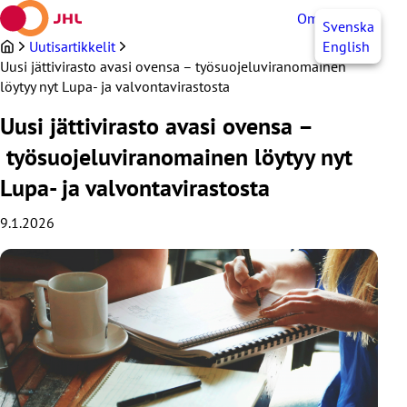
Siirry
OmaJHL
FI
Svenska
sisältöön
Uutisartikkelit
English
Uusi jättivirasto avasi ovensa – työsuojeluviranomainen
löytyy nyt Lupa- ja valvontavirastosta
Uusi jättivirasto avasi ovensa –
työsuojeluviranomainen löytyy nyt
Lupa- ja valvontavirastosta
9.1.2026