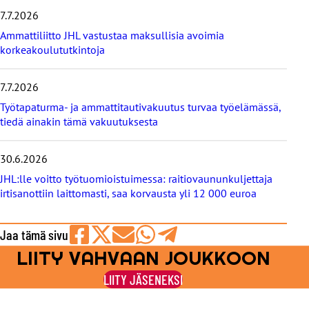
t
i
7.7.2026
s
Ammattiliitto JHL vastustaa maksullisia avoimia
e
korkeakoulututkintoja
t
7.7.2026
Työtapaturma- ja ammattitautivakuutus turvaa työelämässä,
tiedä ainakin tämä vakuutuksesta
30.6.2026
JHL:lle voitto työtuomioistuimessa: raitiovaununkuljettaja
irtisanottiin laittomasti, saa korvausta yli 12 000 euroa
Jaa tämä sivu
LIITY VAHVAAN JOUKKOON
Jaa
Jaa
Jaa
Jaa
Jaa
Facebookissa
viestipalvelu
sähköpostilla
WhatsAppilla
Telegramilla
LIITY JÄSENEKSI
X:ssä