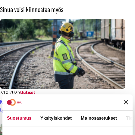
Sinua voisi kiinnostaa myös
7.10.2025
Uutiset
Kiinnostaako sinua työpaikkasi turvallisuus? – Lähde ehdolle
työsuojeluvaltuutetuksi
Suostumus
Yksityiskohdat
Mainosasetukset
Tiet