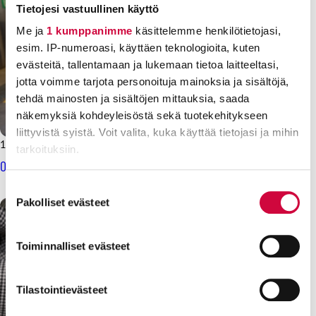
Tietojesi vastuullinen käyttö
Me ja
1 kumppanimme
käsittelemme henkilötietojasi,
esim. IP-numeroasi, käyttäen teknologioita, kuten
evästeitä, tallentamaan ja lukemaan tietoa laitteeltasi,
jotta voimme tarjota personoituja mainoksia ja sisältöjä,
tehdä mainosten ja sisältöjen mittauksia, saada
näkemyksiä kohdeyleisöstä sekä tuotekehitykseen
liittyvistä syistä. Voit valita, kuka käyttää tietojasi ja mihin
12.8.2025
Uutiset
tarkoituksiin.
Onnistu työsuojelussa – työsuojeluvaalit mallikkaasti maaliin!
Lue lisää siitä, miten henkilötietojasi käsitellään ja miten
Suostumuksen
voit määrittää asetuksesi
tiedot-osiossa
. Voit muuttaa
Pakolliset evästeet
valinta
suostumustasi tai peruuttaa sen milloin vain
evästeilmoituksessa.
Toiminnalliset evästeet
Evästeistä osa on välttämättömiä, osa sivuston toimintaa
parantavia, ja osaa käytetään tilastointi- tai
Tilastointievästeet
markkinointitarkoituksiin.