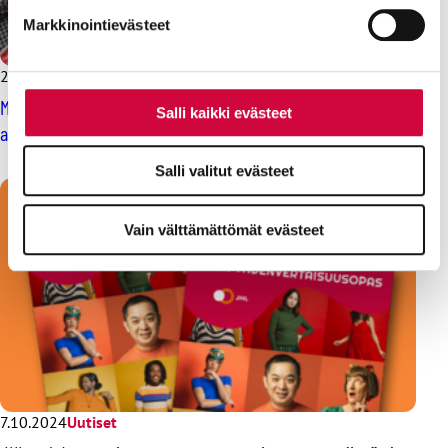
Markkinointievästeet
20.3.2025
Uutiset
Mietityttääkö työsuojelu? JHL on ollut mukana kokoamassa
Salli kaikki evästeet
aiheesta selkeää muistilistaa työpaikoille
Salli valitut evästeet
Vain välttämättömät evästeet
7.10.2024
Uutiset