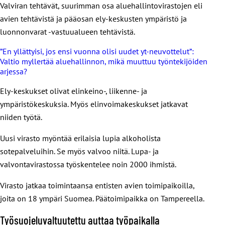
Valviran tehtävät, suurimman osa aluehallintovirastojen eli
avien tehtävistä ja pääosan ely-keskusten ympäristö ja
luonnonvarat -vastuualueen tehtävistä.
”En yllättyisi, jos ensi vuonna olisi uudet yt-neuvottelut”:
Valtio myllertää aluehallinnon, mikä muuttuu työntekijöiden
arjessa?
Ely-keskukset olivat elinkeino-, liikenne- ja
ympäristökeskuksia. Myös elinvoimakeskukset jatkavat
niiden työtä.
Uusi virasto myöntää erilaisia lupia alkoholista
sotepalveluihin. Se myös valvoo niitä. Lupa- ja
valvontavirastossa työskentelee noin 2000 ihmistä.
Virasto jatkaa toimintaansa entisten avien toimipaikoilla,
joita on 18 ympäri Suomea. Päätoimipaikka on Tampereella.
Työsuojeluvaltuutettu auttaa työpaikalla