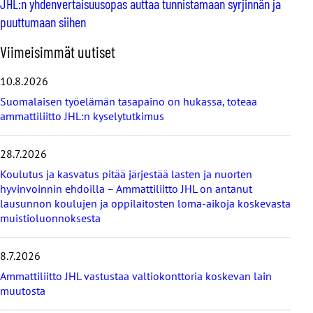
JHL:n yhdenvertaisuusopas auttaa tunnistamaan syrjinnän ja
puuttumaan siihen
O
Viimeisimmät uutiset
h
i
10.8.2026
t
Suomalaisen työelämän tasapaino on hukassa, toteaa
a
ammattiliitto JHL:n kyselytutkimus
v
i
i
28.7.2026
m
e
Koulutus ja kasvatus pitää järjestää lasten ja nuorten
i
hyvinvoinnin ehdoilla – Ammattiliitto JHL on antanut
s
lausunnon koulujen ja oppilaitosten loma-aikoja koskevasta
i
muistioluonnoksesta
m
m
8.7.2026
ä
t
Ammattiliitto JHL vastustaa valtiokonttoria koskevan lain
u
muutosta
u