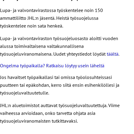
Lupa- ja valvontavirastossa työskentelee noin 150
ammattiliitto JHL:n jäsentä. Heistä työsuojelussa
työskentelee noin sata henkeä.
Lupa- ja valvontaviraston työsuojeluosasto aloitti vuoden
alussa toimivaltaisena valtakunnallisena
työsuojeluviranomaisena. Uudet yhteystiedot löydät
täältä
.
Ongelma työpaikalla? Ratkaisu löytyy usein läheltä
Jos havaitset työpaikallasi tai omissa työolosuhteissasi
puutteen tai epäkohdan, kerro siitä ensin esihenkilöllesi ja
työsuojeluvaltuutetulle.
JHL:n aluetoimistot auttavat työsuojeluvaltuutettuja. Viime
vaiheessa arvioidaan, onko tarvetta ohjata asia
työsuojeluviranomaisten tutkittavaksi.