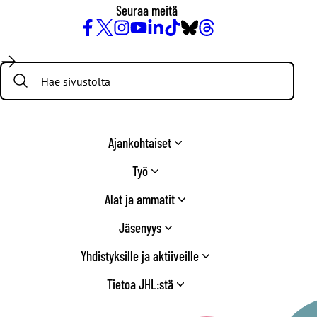
Seuraa meitä
Facebook
X
Instagram
YouTube
LinkedIn
TikTok
Bluesky
Threads
/
Search:
Twitter
Ajankohtaiset
Työ
Alat ja ammatit
Jäsenyys
Yhdistyksille ja aktiiveille
Tietoa JHL:stä