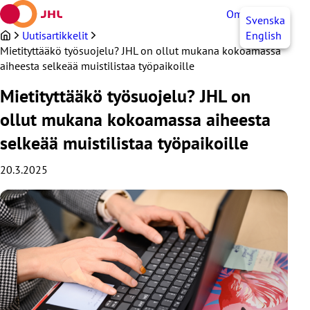
Siirry
OmaJHL
FI
Svenska
sisältöön
Uutisartikkelit
English
Mietityttääkö työsuojelu? JHL on ollut mukana kokoamassa
aiheesta selkeää muistilistaa työpaikoille
Mietityttääkö työsuojelu? JHL on
ollut mukana kokoamassa aiheesta
selkeää muistilistaa työpaikoille
20.3.2025