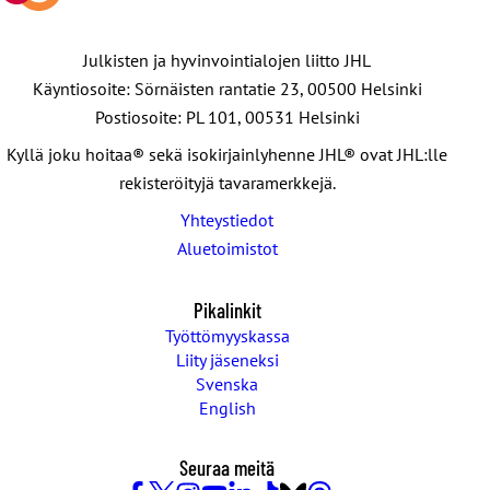
Julkisten ja hyvinvointialojen liitto JHL
Käyntiosoite: Sörnäisten rantatie 23, 00500 Helsinki
Postiosoite: PL 101, 00531 Helsinki
Kyllä joku hoitaa® sekä isokirjainlyhenne JHL® ovat JHL:lle
rekisteröityjä tavaramerkkejä.
Yhteystiedot
Aluetoimistot
Pikalinkit
Työttömyyskassa
Liity jäseneksi
Svenska
English
Seuraa meitä