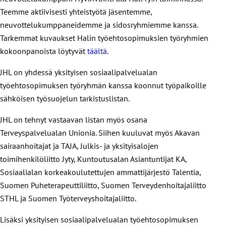
Teemme aktiivisesti yhteistyötä jäsentemme,
neuvottelukumppaneidemme ja sidosryhmiemme kanssa.
Tarkemmat kuvaukset Halin työehtosopimuksien työryhmien
kokoonpanoista löytyvät
täältä
.
JHL on yhdessä yksityisen sosiaalipalvelualan
työehtosopimuksen työryhmän kanssa koonnut työpaikoille
sähköisen työsuojelun tarkistuslistan.
JHL on tehnyt vastaavan listan myös osana
Terveyspalvelualan Unionia. Siihen kuuluvat myös Akavan
sairaanhoitajat ja TAJA, Julkis- ja yksityisalojen
toimihenkilöliitto Jyty, Kuntoutusalan Asiantuntijat KA,
Sosiaalialan korkeakoulutettujen ammattijärjestö Talentia,
Suomen Puheterapeuttiliitto, Suomen Terveydenhoitajaliitto
STHL ja Suomen Työterveyshoitajaliitto.
Lisäksi yksityisen sosiaalipalvelualan työehtosopimuksen