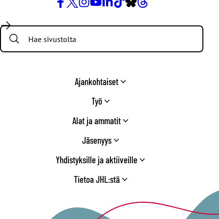
Facebook
X
Instagram
YouTube
LinkedIn
TikTok
Bluesky
Threads
/
Search:
Twitter
Ajankohtaiset
Työ
Alat ja ammatit
Jäsenyys
Yhdistyksille ja aktiiveille
Tietoa JHL:stä