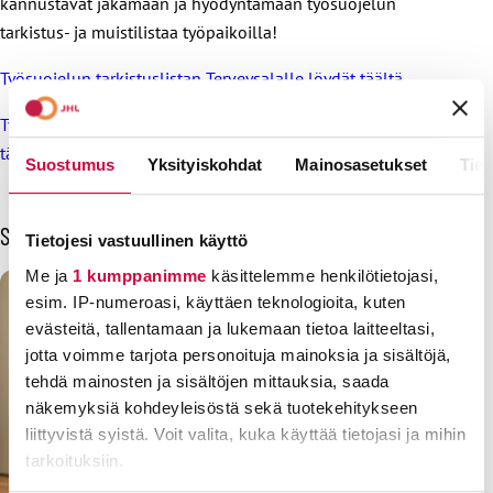
kannustavat jakamaan ja hyödyntämään työsuojelun
tarkistus- ja muistilistaa työpaikoilla!
Työsuojelun tarkistuslistan Terveysalalle löydät täältä.
Työsuojelun tarkistuslistan yksityiselle sosiaalialalle löydät
täältä.
Suostumus
Yksityiskohdat
Mainosasetukset
Tiet
Sinua voisi kiinnostaa myös
Tietojesi vastuullinen käyttö
Me ja
1 kumppanimme
käsittelemme henkilötietojasi,
esim. IP-numeroasi, käyttäen teknologioita, kuten
evästeitä, tallentamaan ja lukemaan tietoa laitteeltasi,
jotta voimme tarjota personoituja mainoksia ja sisältöjä,
tehdä mainosten ja sisältöjen mittauksia, saada
näkemyksiä kohdeyleisöstä sekä tuotekehitykseen
liittyvistä syistä. Voit valita, kuka käyttää tietojasi ja mihin
tarkoituksiin.