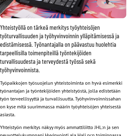
Yhteistyöllä on tärkeä merkitys työyhteisöjen
työturvallisuuden ja työhyvinvoinnin ylläpitämisessä ja
edistämisessä. Työnantajalla on päävastuu huolehtia
tarpeellisilla toimenpiteillä työntekijöiden
turvallisuudesta ja terveydestä työssä sekä
työhyvinvoinnista.
Työpaikkojen työsuojelun yhteistoiminta on hyvä esimerkki
työnantajan ja työntekijöiden yhteistyöstä, jolla edistetään
työn terveellisyyttä ja turvallisuutta. Työhyvinvoinnissahan
on kyse mitä suurimmassa määrin työyhteisöjen yhteisestä
asiasta.
Yhteistyön merkitys näkyy myös ammattiliitto JHL:n ja sen
neuvottelukumppani Hyvinvointi ala Hali ry:n toiminnassa.