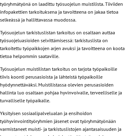
työryhmätyönä on laadittu työsuojelun muistilista. Tiiviiden
infopakettien tarkoituksena ja tavoitteena on jakaa tietoa
selkeässä ja hallittavassa muodossa.
Työsuojelun tarkistuslistan
tarkoitus on osaltaan auttaa
työsuojeluasioiden selvittämisessä: tarkistuslista on
tarkoitettu työpaikkojen arjen avuksi ja tavoitteena on koota
tietoa helpommin saataville.
Työsuojelun muistilistan
tarkoitus on tarjota työpaikoille
tiivis koonti perusasioista ja lähteistä työpaikoille
hyödynnettäväksi. Muistilistassa olevien perusasioiden
hallinta luo osaltaan pohjaa hyvinvoivalle, terveelliselle ja
turvalliselle työpaikalle.
Yksityisen sosiaalipalvelualan ja ensihoidon
työhyvinvointityöryhmien jäsenet ovat työryhmätyönään
varmistaneet muisti- ja tarkistuslistojen ajantasaisuuden ja