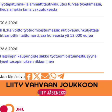
s
Työtapaturma- ja ammattitautivakuutus turvaa työelämässä,
e
tiedä ainakin tämä vakuutuksesta
t
30.6.2026
JHL:lle voitto työtuomioistuimessa: raitiovaununkuljettaja
irtisanottiin laittomasti, saa korvausta yli 12 000 euroa
26.6.2026
Helsingin kaupungille sakko työtuomioistuimesta, syynä
työehtosopimuksen rikkominen
Jaa tämä sivu
LIITY VAHVAAN JOUKKOON
Jaa
Jaa
Jaa
Jaa
Jaa
Facebookissa
viestipalvelu
sähköpostilla
WhatsAppilla
Telegramilla
LIITY JÄSENEKSI
X:ssä