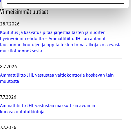
O
Viimeisimmät uutiset
h
i
28.7.2026
t
Koulutus ja kasvatus pitää järjestää lasten ja nuorten
a
hyvinvoinnin ehdoilla – Ammattiliitto JHL on antanut
v
lausunnon koulujen ja oppilaitosten loma-aikoja koskevasta
i
muistioluonnoksesta
i
m
e
8.7.2026
i
s
Ammattiliitto JHL vastustaa valtiokonttoria koskevan lain
i
muutosta
m
m
7.7.2026
ä
t
Ammattiliitto JHL vastustaa maksullisia avoimia
u
korkeakoulututkintoja
u
t
i
7.7.2026