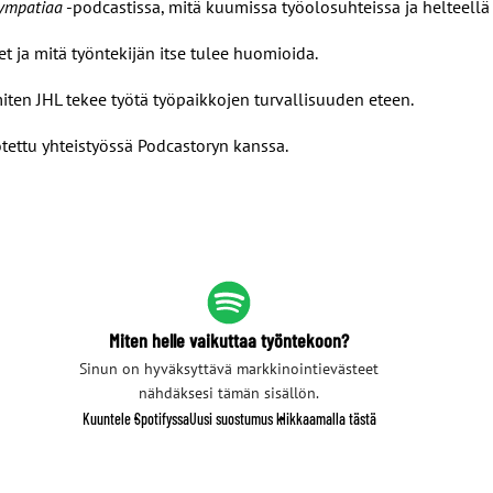
sympatiaa
-podcastissa, mitä kuumissa työolosuhteissa ja helteellä
t ja mitä työntekijän itse tulee huomioida.
iten JHL tekee työtä työpaikkojen turvallisuuden eteen.
otettu yhteistyössä Podcastoryn kanssa.
Miten helle vaikuttaa työntekoon?
Sinun on hyväksyttävä markkinointievästeet
nähdäksesi tämän sisällön.
Kuuntele Spotifyssa
Uusi suostumus klikkaamalla tästä