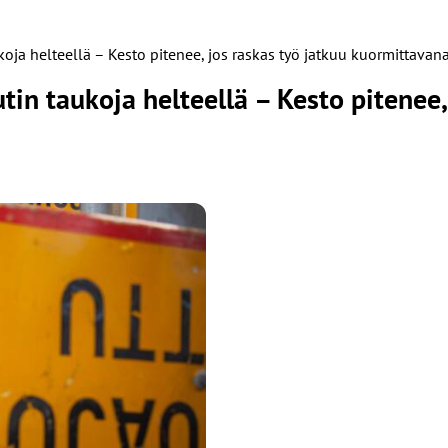
koja helteellä – Kesto pitenee, jos raskas työ jatkuu kuormittavan
tin taukoja helteellä – Kesto pitenee,