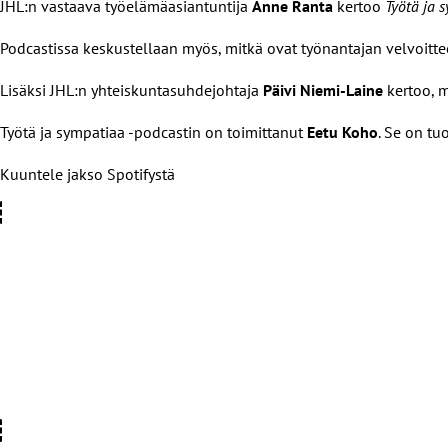
JHL:n vastaava työelämäasiantuntija
Anne Ranta
kertoo
Työtä ja 
Podcastissa keskustellaan myös, mitkä ovat työnantajan velvoittee
Lisäksi JHL:n yhteiskuntasuhdejohtaja
Päivi Niemi-Laine
kertoo, m
Työtä ja sympatiaa -podcastin on toimittanut
Eetu Koho
. Se on tu
Kuuntele jakso Spotifystä