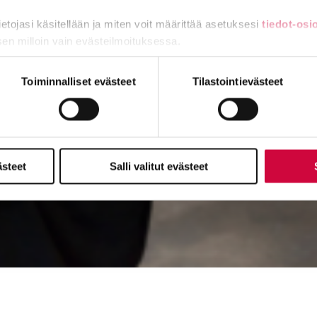
tietojasi käsitellään ja miten voit määrittää asetuksesi
tiedot-osi
sen milloin vain evästeilmoituksessa.
miä, osa sivuston toimintaa parantavia, ja osaa käytetään tilastoi
Toiminnalliset evästeet
Tilastointievästeet
ästeet
Salli valitut evästeet