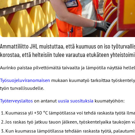
Ammattiliitto JHL muistuttaa, että kuumuus on iso työturvalli
korostaa, että helteisiin tulee varautua etukäteen yhteistoim
Aurinko paistaa pilvettömältä taivaalta ja lämpötila näyttää helle
Työsuojeluviranomaisen
mukaan kuumatyö tarkoittaa työskentelyä 
työn turvallisuudelle.
Työterveyslaitos
on antanut
uusia suosituksia
kuumatyöhön:
Kuumassa yli +30 °C lämpötilassa voi tehdä raskasta työtä ilm
Jos raskas työ jatkuu tauon jälkeen, työskentelyaika taukojen v
Kun kuumassa lämpötilassa tehdään raskasta työtä, palautumis