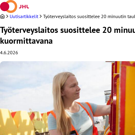
Siirry
sisältöön
Uutisartikkelit
Työterveyslaitos suosittelee 20 minuutin tau
Työterveyslaitos suosittelee 20 minuu
kuormittavana
4.6.2026