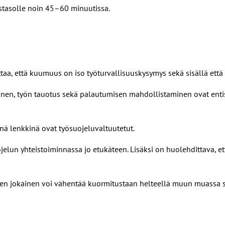
tasolle noin 45–60 minuutissa.
taa, että kuumuus on iso työturvallisuuskysymys sekä sisällä että
nen, työn tauotus sekä palautumisen mahdollistaminen ovat entistä
inä lenkkinä ovat työsuojeluvaltuutetut.
elun yhteistoiminnassa jo etukäteen. Lisäksi on huolehdittava, ett
miten jokainen voi vähentää kuormitustaan helteellä muun muassa s