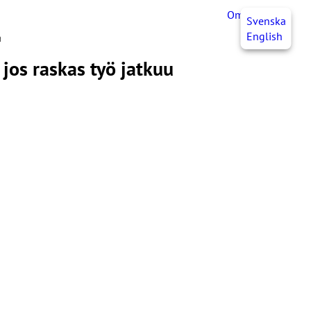
OmaJHL
FI
Svenska
English
a
 jos raskas työ jatkuu