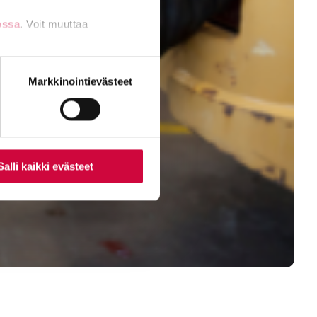
ossa
. Voit muuttaa
nti- tai
Markkinointievästeet
Salli kaikki evästeet