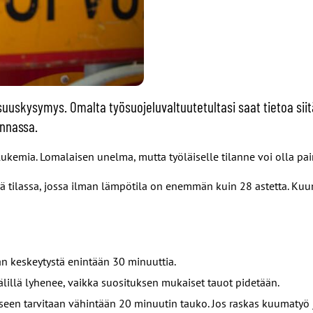
suuskysymys. Omalta työsuojeluvaltuutetultasi saat tietoa siit
innassa.
lukemia. Lomalaisen unelma, mutta työläiselle tilanne voi olla pai
tilassa, jossa ilman lämpötila on enemmän kuin 28 astetta. Kuuma
an keskeytystä enintään 30 minuuttia.
älillä lyhenee, vaikka suosituksen mukaiset tauot pidetään.
een tarvitaan vähintään 20 minuutin tauko. Jos raskas kuumatyö j