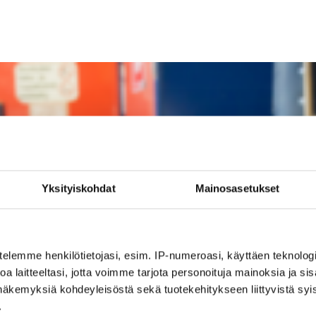
Yksityiskohdat
Mainosasetukset
telemme henkilötietojasi, esim. IP-numeroasi, käyttäen teknologio
a laitteeltasi, jotta voimme tarjota personoituja mainoksia ja sis
näkemyksiä kohdeyleisöstä sekä tuotekehitykseen liittyvistä syist
.