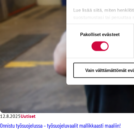
Lue lisää siitä, miten henkilö
suostumustasi tai peruuttaa 
Suostumuksen
Evästeistä osa on välttämättö
Pakolliset evästeet
valinta
markkinointitarkoituksiin.
Vain välttämättömät ev
12.8.2025
Uutiset
Onnistu työsuojelussa – työsuojeluvaalit mallikkaasti maaliin!