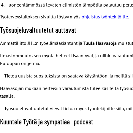
Huoneenlämmössä leväten elimistön lämpötila palautuu perus
Työterveyslaitoksen sivuilta löytyy myös
ohjeistus työntekijöille
.
Työsuojeluvaltuutetut auttavat
Ammattiliitto JHL:n työelämäasiantuntija
Tuula Haavasoja
muistut
Ilmastonmuutoksen myötä helteet lisääntyvät, ja niihin varautumi
Euroopan ongelma.
– Tietoa uusista suosituksista on saatava käytäntöön, ja meillä si
Haavasojan mukaan helteisiin varautumista tulee käsitellä työsuoj
tasalla.
– Työsuojeluvaltuutetut vievät tietoa myös työntekijöille siitä, 
Kuuntele Työtä ja sympatiaa -podcast