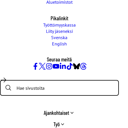
Aluetoimistot
Pikalinkit
Työttömyyskassa
Liity jäseneksi
Svenska
English
Seuraa meitä
Facebook
X
Instagram
YouTube
LinkedIn
TikTok
Bluesky
Threads
/
Search:
Twitter
Ajankohtaiset
Työ