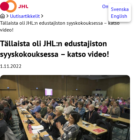
Siirry
OmaJHL
FI
Svenska
sisältöön
Uutisartikkelit
English
Tällaista oli JHL:n edustajiston syyskokouksessa – katso
video!
Tällaista oli JHL:n edustajiston
syyskokouksessa – katso video!
1.11.2022