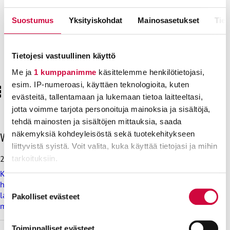
Suostumus
Yksityiskohdat
Mainosasetukset
Tiet
JHL:n edustajiston syyskokous 2022
Sinun on hyväksyttävä markkinointievästeet
nähdäksesi tämän sisällön.
Tietojesi vastuullinen käyttö
Näytä YouTubessa
Uusi suostumus klikkaamalla tästä
Me ja
1 kumppanimme
käsittelemme henkilötietojasi,
esim. IP-numeroasi, käyttäen teknologioita, kuten
evästeitä, tallentamaan ja lukemaan tietoa laitteeltasi,
jotta voimme tarjota personoituja mainoksia ja sisältöjä,
tehdä mainosten ja sisältöjen mittauksia, saada
O
näkemyksiä kohdeyleisöstä sekä tuotekehitykseen
Viimeisimmät uutiset
h
liittyvistä syistä. Voit valita, kuka käyttää tietojasi ja mihin
i
28.7.2026
tarkoituksiin.
t
Koulutus ja kasvatus pitää järjestää lasten ja nuorten
a
Lue lisää siitä, miten henkilötietojasi käsitellään ja miten
hyvinvoinnin ehdoilla – Ammattiliitto JHL on antanut
v
Suostumuksen
lausunnon koulujen ja oppilaitosten loma-aikoja koskevasta
i
voit määrittää asetuksesi
tiedot-osiossa
. Voit muuttaa
Pakolliset evästeet
valinta
muistioluonnoksesta
i
suostumustasi tai peruuttaa sen milloin vain
m
evästeilmoituksessa.
e
Toiminnalliset evästeet