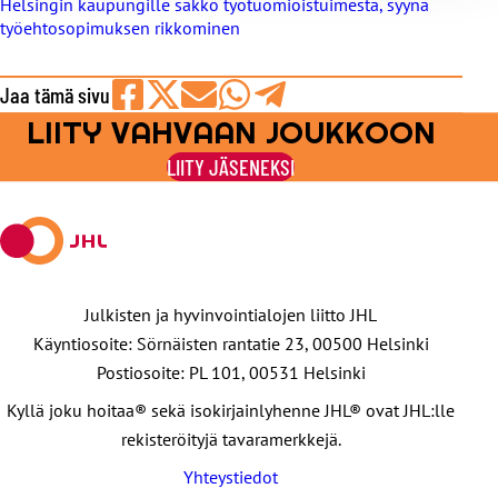
Helsingin kaupungille sakko työtuomioistuimesta, syynä
työehtosopimuksen rikkominen
Jaa tämä sivu
LIITY VAHVAAN JOUKKOON
Jaa
Jaa
Jaa
Jaa
Jaa
Facebookissa
viestipalvelu
sähköpostilla
WhatsAppilla
Telegramilla
LIITY JÄSENEKSI
X:ssä
Julkisten ja hyvinvointialojen liitto JHL
Käyntiosoite: Sörnäisten rantatie 23, 00500 Helsinki
Postiosoite: PL 101, 00531 Helsinki
Kyllä joku hoitaa® sekä isokirjainlyhenne JHL® ovat JHL:lle
rekisteröityjä tavaramerkkejä.
Yhteystiedot