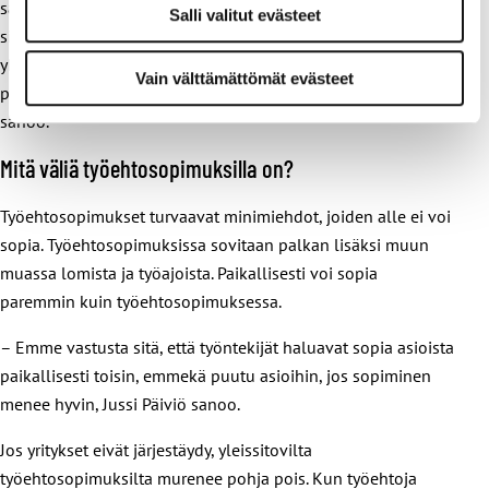
samassa yrityksessä on kaksi erilaista sopimusta eri
Salli valitut evästeet
sisällöillä. Toki työnantaja ottaa sitten riskin
yhdenvertaisuudesta, mutta toisaalta tämä aiheuttaa
Vain välttämättömät evästeet
painetta huonontaa sopimuksia ja työehtoja, Kari Lehtinen
sanoo.
Mitä väliä työehtosopimuksilla on?
Työehtosopimukset turvaavat minimiehdot, joiden alle ei voi
sopia. Työehtosopimuksissa sovitaan palkan lisäksi muun
muassa lomista ja työajoista. Paikallisesti voi sopia
paremmin kuin työehtosopimuksessa.
– Emme vastusta sitä, että työntekijät haluavat sopia asioista
paikallisesti toisin, emmekä puutu asioihin, jos sopiminen
menee hyvin, Jussi Päiviö sanoo.
Jos yritykset eivät järjestäydy, yleissitovilta
työehtosopimuksilta murenee pohja pois. Kun työehtoja