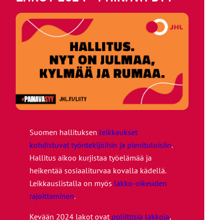
Suomen hallituksen
leikkaukset
kohdistuvat työntekijöihin ja pienituloisiin
.
Hallitus aikoo kurjistaa työelämää ja
heikentää sosiaaliturvaa kovalla kädellä.
Leikkauslistalla on myös
lakko-oikeuden
rajoittaminen
.
Kevään 2024 lakot ovat
poliittisia lakkoja
,