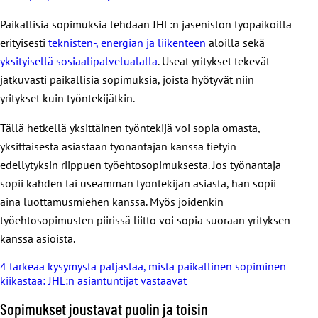
Paikallisia sopimuksia tehdään JHL:n jäsenistön työpaikoilla
erityisesti
teknisten-, energian ja liikenteen
aloilla sekä
yksityisellä sosiaalipalvelualalla
. Useat yritykset tekevät
jatkuvasti paikallisia sopimuksia, joista hyötyvät niin
yritykset kuin työntekijätkin.
Tällä hetkellä yksittäinen työntekijä voi sopia omasta,
yksittäisestä asiastaan työnantajan kanssa tietyin
edellytyksin riippuen työehtosopimuksesta. Jos työnantaja
sopii kahden tai useamman työntekijän asiasta, hän sopii
aina luottamusmiehen kanssa. Myös joidenkin
työehtosopimusten piirissä liitto voi sopia suoraan yrityksen
kanssa asioista.
4 tärkeää kysymystä paljastaa, mistä paikallinen sopiminen
kiikastaa: JHL:n asiantuntijat vastaavat
Sopimukset joustavat puolin ja toisin