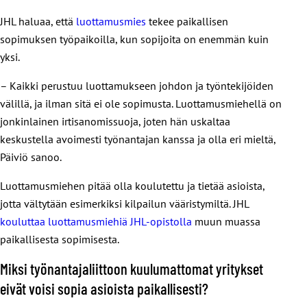
JHL haluaa, että
luottamusmies
tekee paikallisen
sopimuksen työpaikoilla, kun sopijoita on enemmän kuin
yksi.
– Kaikki perustuu luottamukseen johdon ja työntekijöiden
välillä, ja ilman sitä ei ole sopimusta. Luottamusmiehellä on
jonkinlainen irtisanomissuoja, joten hän uskaltaa
keskustella avoimesti työnantajan kanssa ja olla eri mieltä,
Päiviö sanoo.
Luottamusmiehen pitää olla koulutettu ja tietää asioista,
jotta vältytään esimerkiksi kilpailun vääristymiltä. JHL
kouluttaa luottamusmiehiä JHL-opistolla
muun muassa
paikallisesta sopimisesta.
Miksi työnantajaliittoon kuulumattomat yritykset
eivät voisi sopia asioista paikallisesti?