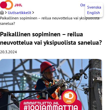
Siirry
OmaJHL
FI
Svenska
sisältöön
Uutisartikkelit
English
Paikallinen sopiminen – reilua neuvottelua vai yksipuolista
sanelua?
Paikallinen sopiminen – reilua
neuvottelua vai yksipuolista sanelua?
20.3.2024