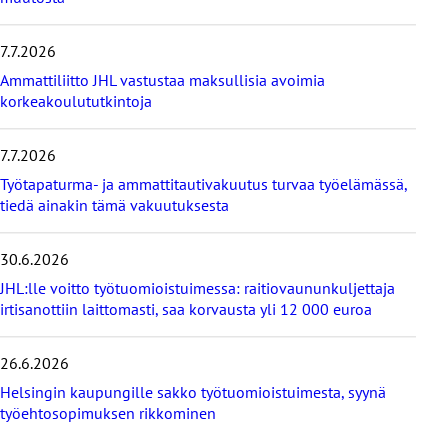
m
m
7.7.2026
ä
t
Ammattiliitto JHL vastustaa maksullisia avoimia
u
korkeakoulututkintoja
u
t
i
7.7.2026
s
Työtapaturma- ja ammattitautivakuutus turvaa työelämässä,
e
tiedä ainakin tämä vakuutuksesta
t
30.6.2026
JHL:lle voitto työtuomioistuimessa: raitiovaununkuljettaja
irtisanottiin laittomasti, saa korvausta yli 12 000 euroa
26.6.2026
Helsingin kaupungille sakko työtuomioistuimesta, syynä
työehtosopimuksen rikkominen