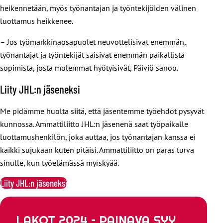
heikennetään, myös työnantajan ja työntekijöiden välinen
luottamus heikkenee.
– Jos työmarkkinaosapuolet neuvottelisivat enemmän,
työnantajat ja työntekijät saisivat enemmän paikallista
sopimista, josta molemmat hyötyisivät, Päiviö sanoo.
Liity JHL:n jäseneksi
Me pidämme huolta siitä, että jäsentemme työehdot pysyvät
kunnossa. Ammattiliitto JHL:n jäsenenä saat työpaikalle
luottamushenkilön, joka auttaa, jos työnantajan kanssa ei
kaikki sujukaan kuten pitäisi. Ammattiliitto on paras turva
sinulle, kun työelämässä myrskyää.
Liity JHL:n jäseneksi
LAKOT 2024 – PAINAVA SYY