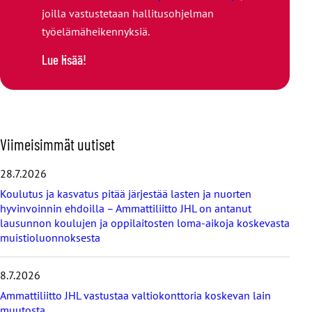
joilla vastustetaan hallitusohjelman
työelämäheikennyksiä.
Lue lisää!
O
Viimeisimmät uutiset
h
i
28.7.2026
t
Koulutus ja kasvatus pitää järjestää lasten ja nuorten
a
hyvinvoinnin ehdoilla – Ammattiliitto JHL on antanut
v
lausunnon koulujen ja oppilaitosten loma-aikoja koskevasta
i
muistioluonnoksesta
i
m
e
8.7.2026
i
s
Ammattiliitto JHL vastustaa valtiokonttoria koskevan lain
i
muutosta