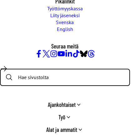
Pikalinkit
Työttömyyskassa
Liity jäseneksi
Svenska
English
Seuraa meitä
Facebook
X
Instagram
YouTube
LinkedIn
TikTok
Bluesky
Threads
/
Search:
Twitter
Ajankohtaiset
Työ
Alat ja ammatit