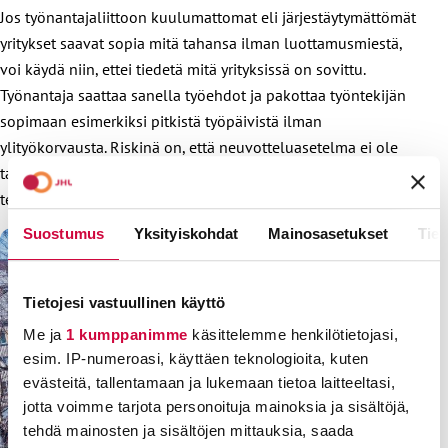
Jos työnantajaliittoon kuulumattomat eli järjestäytymättömät
yritykset saavat sopia mitä tahansa ilman luottamusmiestä,
voi käydä niin, ettei tiedetä mitä yrityksissä on sovittu.
Työnantaja saattaa sanella työehdot ja pakottaa työntekijän
sopimaan esimerkiksi pitkistä työpäivistä ilman
ylityökorvausta. Riskinä on, että neuvotteluasetelma ei ole
tasapuolinen ja työnantaja ottaa halvemman työntekijän
tekemään työtä.
Suostumus
Yksityiskohdat
Mainosasetukset
Tiet
Tietojesi vastuullinen käyttö
Me ja
1 kumppanimme
käsittelemme henkilötietojasi,
esim. IP-numeroasi, käyttäen teknologioita, kuten
evästeitä, tallentamaan ja lukemaan tietoa laitteeltasi,
jotta voimme tarjota personoituja mainoksia ja sisältöjä,
tehdä mainosten ja sisältöjen mittauksia, saada