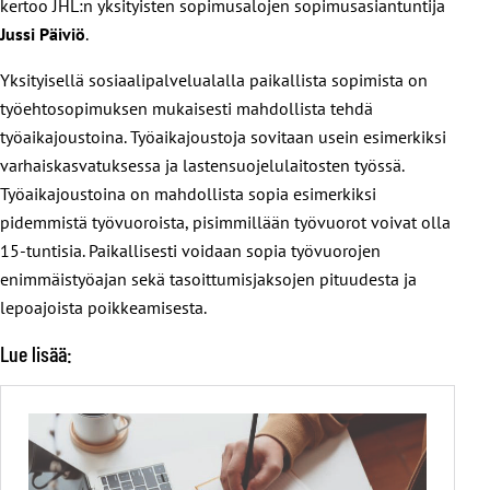
kertoo JHL:n yksityisten sopimusalojen sopimusasiantuntija
Jussi Päiviö
.
Yksityisellä sosiaalipalvelualalla paikallista sopimista on
työehtosopimuksen mukaisesti mahdollista tehdä
työaikajoustoina. Työaikajoustoja sovitaan usein esimerkiksi
varhaiskasvatuksessa ja lastensuojelulaitosten työssä.
Työaikajoustoina on mahdollista sopia esimerkiksi
pidemmistä työvuoroista, pisimmillään työvuorot voivat olla
15-tuntisia. Paikallisesti voidaan sopia työvuorojen
enimmäistyöajan sekä tasoittumisjaksojen pituudesta ja
lepoajoista poikkeamisesta.
Lue lisää: