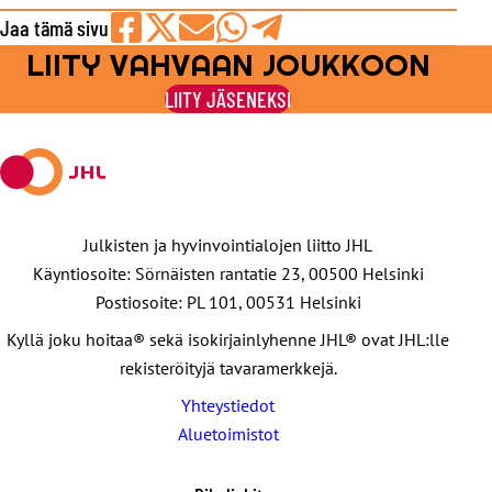
Jaa tämä sivu
LIITY VAHVAAN JOUKKOON
Jaa
Jaa
Jaa
Jaa
Jaa
Facebookissa
viestipalvelu
sähköpostilla
WhatsAppilla
Telegramilla
LIITY JÄSENEKSI
X:ssä
Julkisten ja hyvinvointialojen liitto JHL
Käyntiosoite: Sörnäisten rantatie 23, 00500 Helsinki
Postiosoite: PL 101, 00531 Helsinki
Kyllä joku hoitaa® sekä isokirjainlyhenne JHL® ovat JHL:lle
rekisteröityjä tavaramerkkejä.
Yhteystiedot
Aluetoimistot