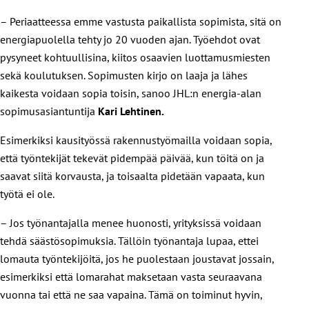
– Periaatteessa emme vastusta paikallista sopimista, sitä on
energiapuolella tehty jo 20 vuoden ajan. Työehdot ovat
pysyneet kohtuullisina, kiitos osaavien luottamusmiesten
sekä koulutuksen. Sopimusten kirjo on laaja ja lähes
kaikesta voidaan sopia toisin, sanoo JHL:n energia-alan
sopimusasiantuntija
Kari Lehtinen.
Esimerkiksi kausityössä rakennustyömailla voidaan sopia,
että työntekijät tekevät pidempää päivää, kun töitä on ja
saavat siitä korvausta, ja toisaalta pidetään vapaata, kun
työtä ei ole.
– Jos työnantajalla menee huonosti, yrityksissä voidaan
tehdä säästösopimuksia. Tällöin työnantaja lupaa, ettei
lomauta työntekijöitä, jos he puolestaan joustavat jossain,
esimerkiksi että lomarahat maksetaan vasta seuraavana
vuonna tai että ne saa vapaina. Tämä on toiminut hyvin,