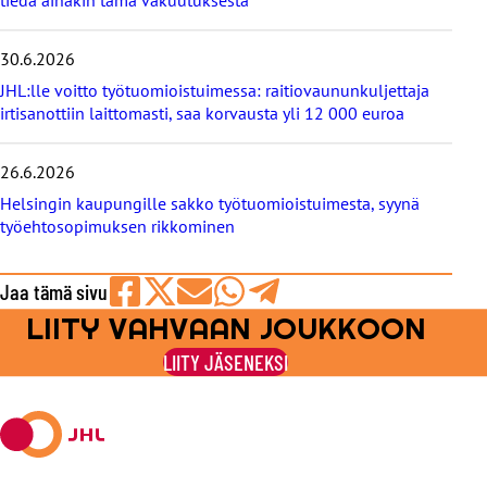
t
30.6.2026
JHL:lle voitto työtuomioistuimessa: raitiovaununkuljettaja
irtisanottiin laittomasti, saa korvausta yli 12 000 euroa
26.6.2026
Helsingin kaupungille sakko työtuomioistuimesta, syynä
työehtosopimuksen rikkominen
Jaa tämä sivu
LIITY VAHVAAN JOUKKOON
Jaa
Jaa
Jaa
Jaa
Jaa
Facebookissa
viestipalvelu
sähköpostilla
WhatsAppilla
Telegramilla
LIITY JÄSENEKSI
X:ssä