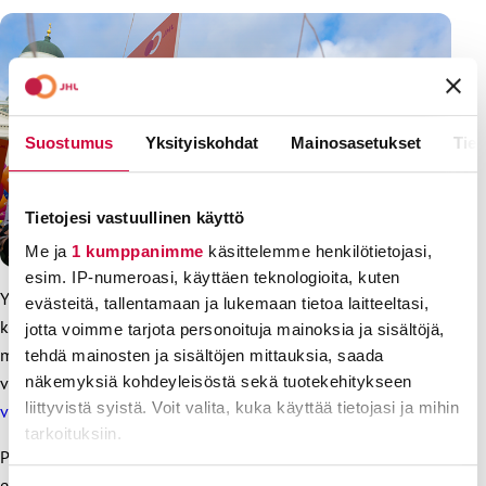
Suostumus
Yksityiskohdat
Mainosasetukset
Tiet
Tietojesi vastuullinen käyttö
Me ja
1 kumppanimme
käsittelemme henkilötietojasi,
esim. IP-numeroasi, käyttäen teknologioita, kuten
Yksi hallituksen kiivaasti ajamista muutoksista on niin
evästeitä, tallentamaan ja lukemaan tietoa laitteeltasi,
kutsuttu vientimalli. Käytännössä tämä tarkoittaa, että
jotta voimme tarjota personoituja mainoksia ja sisältöjä,
millään alalla ei annettaisi suurempia palkankorotuksia kuin
tehdä mainosten ja sisältöjen mittauksia, saada
vientiteollisuudessa. Myöskään
valtakunnansovittelija ei
näkemyksiä kohdeyleisöstä sekä tuotekehitykseen
liittyvistä syistä. Voit valita, kuka käyttää tietojasi ja mihin
voisi sopia paremmista korotuksista.
(Yle uutiset 22.2.2024)
tarkoituksiin.
Pienipalkkaisille aloille malli on myrkkyä. Tämä johtuu siitä,
että palkkojen prosenttikorotukset tuovat enemmän rahaa
Lue lisää siitä, miten henkilötietojasi käsitellään ja miten