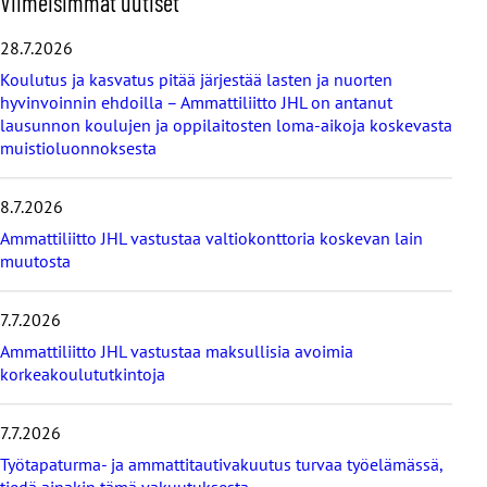
Viimeisimmät uutiset
h
i
28.7.2026
t
Koulutus ja kasvatus pitää järjestää lasten ja nuorten
a
hyvinvoinnin ehdoilla – Ammattiliitto JHL on antanut
v
lausunnon koulujen ja oppilaitosten loma-aikoja koskevasta
i
muistioluonnoksesta
i
m
e
8.7.2026
i
s
Ammattiliitto JHL vastustaa valtiokonttoria koskevan lain
i
muutosta
m
m
7.7.2026
ä
t
Ammattiliitto JHL vastustaa maksullisia avoimia
u
korkeakoulututkintoja
u
t
i
7.7.2026
s
Työtapaturma- ja ammattitautivakuutus turvaa työelämässä,
e
tiedä ainakin tämä vakuutuksesta