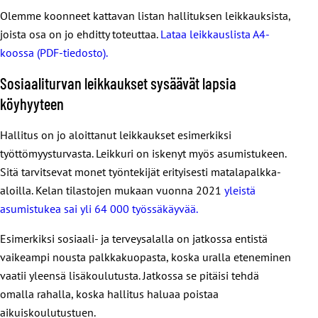
Olemme koonneet kattavan listan hallituksen leikkauksista,
joista osa on jo ehditty toteuttaa.
Lataa leikkauslista A4-
koossa (PDF-tiedosto).
Sosiaaliturvan leikkaukset sysäävät lapsia
köyhyyteen
Hallitus on jo aloittanut leikkaukset esimerkiksi
työttömyysturvasta. Leikkuri on iskenyt myös asumistukeen.
Sitä tarvitsevat monet työntekijät erityisesti matalapalkka-
aloilla. Kelan tilastojen mukaan vuonna 2021
yleistä
asumistukea sai yli 64 000 työssäkäyvää.
Esimerkiksi sosiaali- ja terveysalalla on jatkossa entistä
vaikeampi nousta palkkakuopasta, koska uralla eteneminen
vaatii yleensä lisäkoulutusta. Jatkossa se pitäisi tehdä
omalla rahalla, koska hallitus haluaa poistaa
aikuiskoulutustuen.