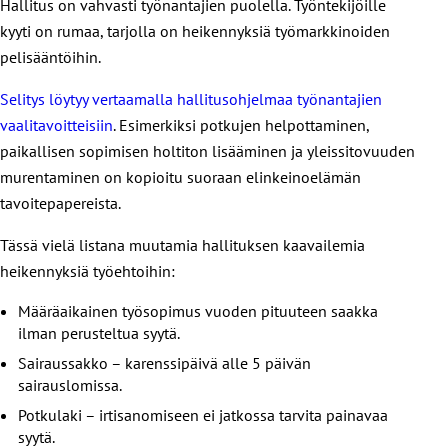
Hallitus on vahvasti työnantajien puolella. Työntekijöille
kyyti on rumaa, tarjolla on heikennyksiä työmarkkinoiden
pelisääntöihin.
Selitys löytyy vertaamalla hallitusohjelmaa työnantajien
vaalitavoitteisiin
. Esimerkiksi potkujen helpottaminen,
paikallisen sopimisen holtiton lisääminen ja yleissitovuuden
murentaminen on kopioitu suoraan elinkeinoelämän
tavoitepapereista.
Tässä vielä listana muutamia hallituksen kaavailemia
heikennyksiä työehtoihin:
Määräaikainen työsopimus vuoden pituuteen saakka
ilman perusteltua syytä.
Sairaussakko – karenssipäivä alle 5 päivän
sairauslomissa.
Potkulaki – irtisanomiseen ei jatkossa tarvita painavaa
syytä.