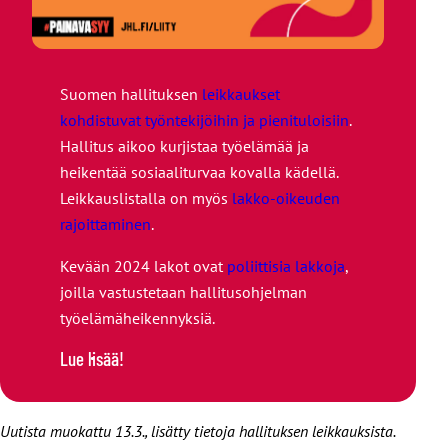
Suomen hallituksen
leikkaukset
kohdistuvat työntekijöihin ja pienituloisiin
.
Hallitus aikoo kurjistaa työelämää ja
heikentää sosiaaliturvaa kovalla kädellä.
Leikkauslistalla on myös
lakko-oikeuden
rajoittaminen
.
Kevään 2024 lakot ovat
poliittisia lakkoja
,
joilla vastustetaan hallitusohjelman
työelämäheikennyksiä.
Lue lisää!
Uutista muokattu 13.3., lisätty tietoja hallituksen leikkauksista.