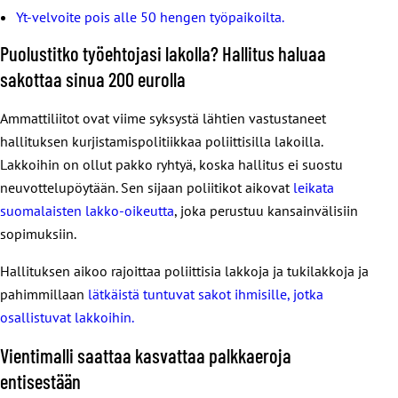
Yt-velvoite pois alle 50 hengen työpaikoilta.
Puolustitko työehtojasi lakolla? Hallitus haluaa
sakottaa sinua 200 eurolla
Ammattiliitot ovat viime syksystä lähtien vastustaneet
hallituksen kurjistamispolitiikkaa poliittisilla lakoilla.
Lakkoihin on ollut pakko ryhtyä, koska hallitus ei suostu
neuvottelupöytään. Sen sijaan poliitikot aikovat
leikata
suomalaisten lakko-oikeutta
, joka perustuu kansainvälisiin
sopimuksiin.
Hallituksen aikoo rajoittaa poliittisia lakkoja ja tukilakkoja ja
pahimmillaan
lätkäistä tuntuvat sakot ihmisille, jotka
osallistuvat lakkoihin.
Vientimalli saattaa kasvattaa palkkaeroja
entisestään