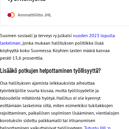
Suomen sosiaali ja terveys ry julkaisi
vuoden 2023 lopulla
laskelman,
jonka mukaan hallituksen politiikka lisää
köyhyyttä koko Suomessa. Köyhien lasten määrä kasvaa
peräti 13,6 prosenttia.
Lisääkö potkujen helpottaminen työllisyyttä?
Osa hallituksen ajamista leikkauksista aiheuttaa
työntekijöille suurta kiusaa, mutta työllisyydelle ja
taloudelle mitätöntä hyötyä. Hallitus ei ole kyennyt
esittämään laskelmia siitä, miten esimerkiksi tukilakkojen
rajoittaminen, paikallisen sopimisen lisääminen, vientialojen
korotuksiin sidottu palkkamalli tai irtisanomisen
helpottaminen vaikuttaisivat työllisyyteen.
Tutustu JHL:n