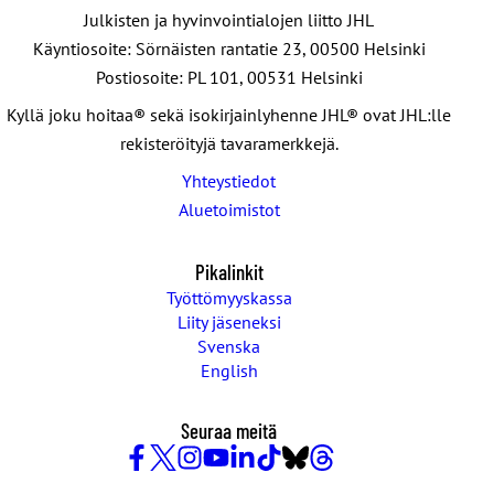
Julkisten ja hyvinvointialojen liitto JHL
Käyntiosoite: Sörnäisten rantatie 23, 00500 Helsinki
Postiosoite: PL 101, 00531 Helsinki
Kyllä joku hoitaa® sekä isokirjainlyhenne JHL® ovat JHL:lle
rekisteröityjä tavaramerkkejä.
Yhteystiedot
Aluetoimistot
Pikalinkit
Työttömyyskassa
Liity jäseneksi
Svenska
English
Seuraa meitä
Facebook
X
Instagram
YouTube
LinkedIn
TikTok
Bluesky
Threads