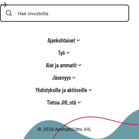
/
Search:
Twitter
Ajankohtaiset
Työ
Alat ja ammatit
Jäsenyys
Yhdistyksille ja aktiiveille
Tietoa JHL:stä
© 2026 Ammattiliitto JHL