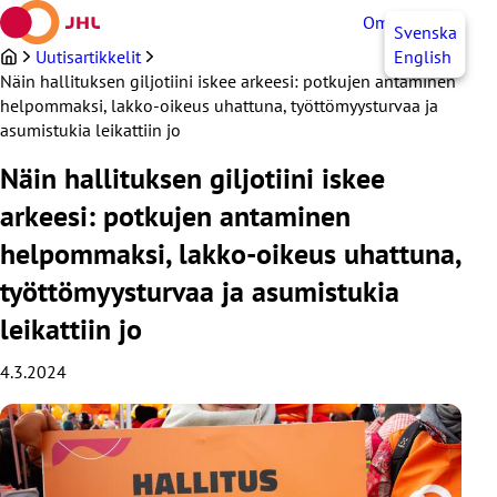
Siirry
OmaJHL
FI
Svenska
sisältöön
Uutisartikkelit
English
Näin hallituksen giljotiini iskee arkeesi: potkujen antaminen
helpommaksi, lakko-oikeus uhattuna, työttömyysturvaa ja
asumistukia leikattiin jo
Näin hallituksen giljotiini iskee
arkeesi: potkujen antaminen
helpommaksi, lakko-oikeus uhattuna,
työttömyysturvaa ja asumistukia
leikattiin jo
4.3.2024