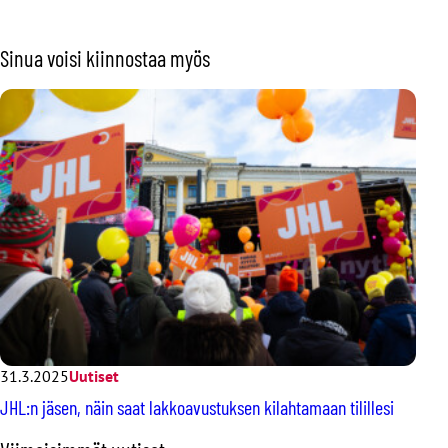
Sinua voisi kiinnostaa myös
31.3.2025
Uutiset
JHL:n jäsen, näin saat lakkoavustuksen kilahtamaan tilillesi
O