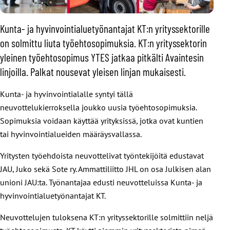
Kunta- ja hyvinvointialuetyönantajat KT:n yrityssektorille
on solmittu liuta työehtosopimuksia. KT:n yrityssektorin
yleinen työehtosopimus YTES jatkaa pitkälti Avaintesin
linjoilla. Palkat nousevat yleisen linjan mukaisesti.
Kunta- ja hyvinvointialalle syntyi tällä
neuvottelukierroksella joukko uusia työehtosopimuksia.
Sopimuksia voidaan käyttää yrityksissä, jotka ovat kuntien
tai hyvinvointialueiden määräysvallassa.
Yritysten työehdoista neuvottelivat työntekijöitä edustavat
JAU, Juko sekä Sote ry. Ammattiliitto JHL on osa Julkisen alan
unioni JAU:ta. Työnantajaa edusti neuvotteluissa Kunta- ja
hyvinvointialuetyönantajat KT.
Neuvottelujen tuloksena KT:n yrityssektorille solmittiin neljä