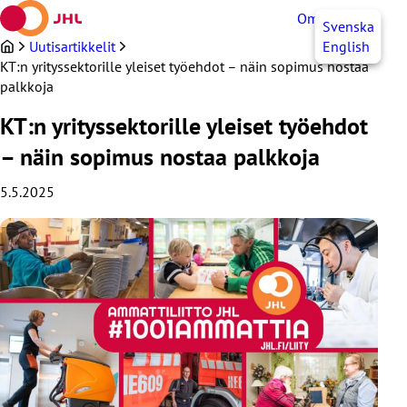
Siirry
OmaJHL
FI
Svenska
sisältöön
Uutisartikkelit
English
KT:n yrityssektorille yleiset työehdot – näin sopimus nostaa
palkkoja
KT:n yrityssektorille yleiset työehdot
– näin sopimus nostaa palkkoja
5.5.2025