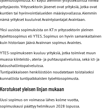
työehtosopimusta. KT käytti aiemmin yrityssektorista nimeä
yritysjaosto. Yrityssektorin jäsenet ovat yrityksiä, jotka ovat
kuntien tai hyvinvointialueiden määräysvallassa. Aiemmin
nämä yritykset kuuluivat Avaintyöantajat Avaintaan.
Yksi uusista sopimuksista on KT:n yrityssektorin yleinen
työehtosopimus eli YTES. Sopimus on hyvin samankaltainen
kuin historiaan jäävä Avainnan sopimus Avaintes.
YTES-sopimukseen kuuluu yrityksiä, jotka toimivat muun
muassa kiinteistö-, ateria- ja puhtauspalveluissa, sekä ict- ja
taloushallintopalveluissa.
Tuntipalkkaiseen henkilöstöön noudatetaan toistaiseksi
kunnallista tuntipalkkaisten työehtosopimusta.
Korotukset yleisen linjan mukaan
Uusi sopimus on voimassa lähes kolme vuotta,
sopimuskausi päättyy helmikuun 2028 lopussa.