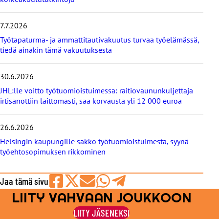
u
t
i
7.7.2026
s
Työtapaturma- ja ammattitautivakuutus turvaa työelämässä,
e
tiedä ainakin tämä vakuutuksesta
t
30.6.2026
JHL:lle voitto työtuomioistuimessa: raitiovaununkuljettaja
irtisanottiin laittomasti, saa korvausta yli 12 000 euroa
26.6.2026
Helsingin kaupungille sakko työtuomioistuimesta, syynä
työehtosopimuksen rikkominen
Jaa tämä sivu
LIITY VAHVAAN JOUKKOON
Jaa
Jaa
Jaa
Jaa
Jaa
Facebookissa
viestipalvelu
sähköpostilla
WhatsAppilla
Telegramilla
LIITY JÄSENEKSI
X:ssä