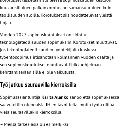
kuukausittainen palkankorotus on samansuuruinen kuin
teollisuuden aloilla. Korotukset siis noudattelevat yleistä
linjaa.
Vuoden 2027 sopimuskorotukset on sidottu
teknologiateollisuuden sopimuksiin. Korotukset muuttuvat,
jos teknologiateollisuuden työntekijöitä koskeva
työehtosopimus irtisanotaan kolmannen vuoden osalta ja
sen sopimuskorotukset muuttuvat. Palkkaohjelman
kehittämiserään sillä ei ole vaikutusta.
Työ jatkuu seuraavilla kierroksilla
Sopimusasiantuntija
Karita Alanko
sanoo että sopimuksessa
saavutettiin olennaisia JHL:n tavoitteita, mutta työtä riittää
vielä seuraavillakin kierroksilla.
– Meillä tärkeä asia oli esimerkiksi