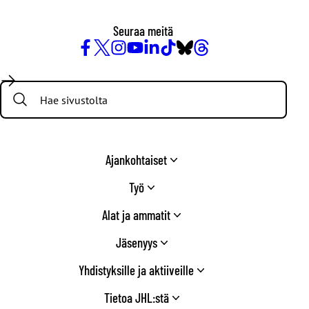
Seuraa meitä
Facebook
X
Instagram
YouTube
LinkedIn
TikTok
Bluesky
Threads
/
Search:
Twitter
Ajankohtaiset
Työ
Alat ja ammatit
Jäsenyys
Yhdistyksille ja aktiiveille
Tietoa JHL:stä