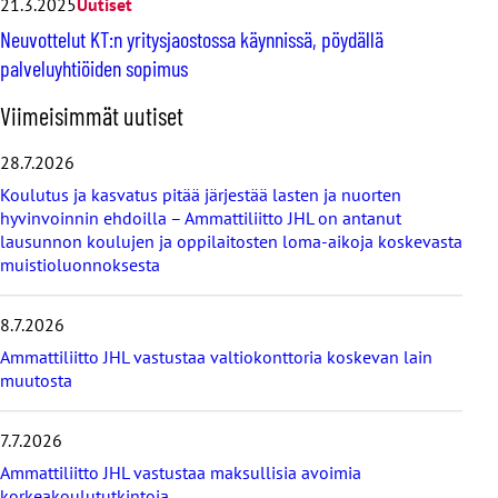
21.3.2025
Uutiset
Neuvottelut KT:n yritysjaostossa käynnissä, pöydällä
palveluyhtiöiden sopimus
O
Viimeisimmät uutiset
h
i
28.7.2026
t
Koulutus ja kasvatus pitää järjestää lasten ja nuorten
a
hyvinvoinnin ehdoilla – Ammattiliitto JHL on antanut
v
lausunnon koulujen ja oppilaitosten loma-aikoja koskevasta
i
muistioluonnoksesta
i
m
e
8.7.2026
i
s
Ammattiliitto JHL vastustaa valtiokonttoria koskevan lain
i
muutosta
m
m
7.7.2026
ä
t
Ammattiliitto JHL vastustaa maksullisia avoimia
u
korkeakoulututkintoja