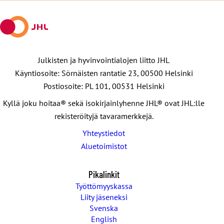
Julkisten ja hyvinvointialojen liitto JHL
Käyntiosoite: Sörnäisten rantatie 23, 00500 Helsinki
Postiosoite: PL 101, 00531 Helsinki
Kyllä joku hoitaa® sekä isokirjainlyhenne JHL® ovat JHL:lle
rekisteröityjä tavaramerkkejä.
Yhteystiedot
Aluetoimistot
Pikalinkit
Työttömyyskassa
Liity jäseneksi
Svenska
English