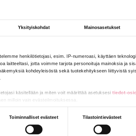
? Valtion sopimusneuvottelija
Harri Turunen
kertoo. Katso video!
aan heti huomenna 20. joulukuuta.
Yksityiskohdat
Mainosasetukset
telemme henkilötietojasi, esim. IP-numeroasi, käyttäen teknologio
a laitteeltasi, jotta voimme tarjota personoituja mainoksia ja sis
näkemyksiä kohdeyleisöstä sekä tuotekehitykseen liittyvistä syist
.
tietojasi käsitellään ja miten voit määrittää asetuksesi
tiedot-osi
nin ehdoilla – Ammattiliitto JHL on antanut lausunnon koulujen j
sen milloin vain evästeilmoituksessa.
miä, osa sivuston toimintaa parantavia, ja osaa käytetään tilastoi
Toiminnalliset evästeet
Tilastointievästeet
ta