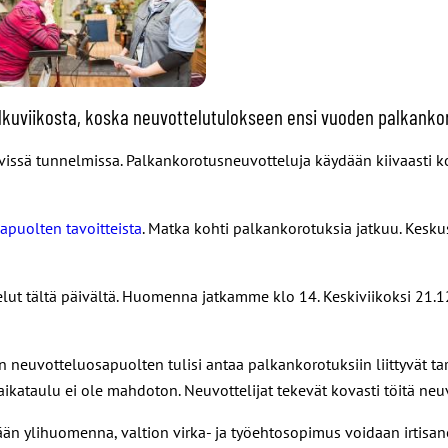
kuviikosta, koska neuvottelutulokseen ensi vuoden palkankoro
ävissä tunnelmissa. Palkankorotusneuvotteluja käydään kiivaasti k
apuolten tavoitteista
.
Matka kohti palkankorotuksia jatkuu. Keskus
ut tältä päivältä. Huomenna jatkamme klo 14. Keskiviikoksi 21.1
 neuvotteluosapuolten tulisi antaa palkankorotuksiin liittyvät tar
aikataulu ei ole mahdoton. Neuvottelijat tekevät kovasti töitä ne
tään ylihuomenna, valtion virka- ja työehtosopimus voidaan irti