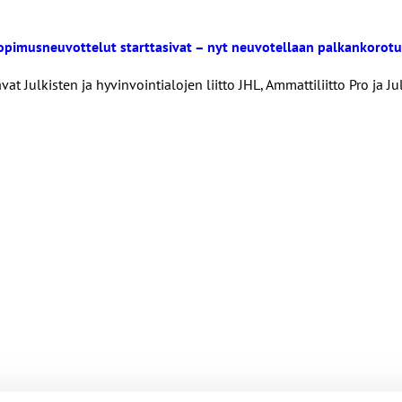
opimusneuvottelut starttasivat – nyt neuvotellaan palkankorotu
t Julkisten ja hyvinvointialojen liitto JHL, Ammattiliitto Pro ja J