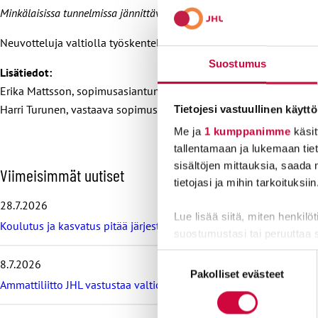
Minkälaisissa tunnelmissa jännittävä ja tärkeä neuvotteluviikko alkoi
Neuvotteluja valtiolla työskentelevien palkankorotuksista jatket
Suostumus
Lisätiedot:
Erika Mattsson, sopimusasiantuntija, 0400 461 411
Harri Turunen, vastaava sopimusasiantuntija, 050 461 9303
Tietojesi vastuullinen käyttö
Me ja
1 kumppanimme
käsit
tallentamaan ja lukemaan tieto
sisältöjen mittauksia, saada 
O
Viimeisimmät uutiset
tietojasi ja mihin tarkoituksiin
h
i
28.7.2026
t
Lue lisää siitä, miten henkilö
Koulutus ja kasvatus pitää järjestää lasten ja nuorten hyvinvoin
a
suostumustasi tai peruuttaa 
v
i
Suostumuksen
8.7.2026
Evästeistä osa on välttämättö
i
Pakolliset evästeet
valinta
m
Ammattiliitto JHL vastustaa valtiokonttoria koskevan lain muutos
markkinointitarkoituksiin.
e
i