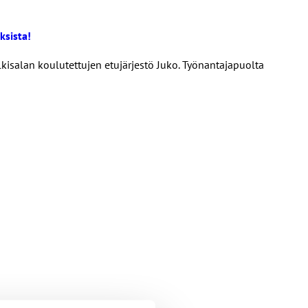
ksista!
ulkisalan koulutettujen etujärjestö Juko. Työnantajapuolta