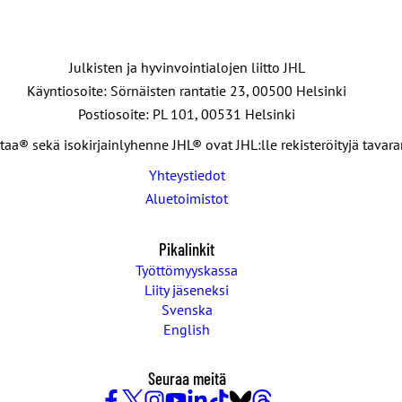
Julkisten ja hyvinvointialojen liitto JHL
Käyntiosoite: Sörnäisten rantatie 23, 00500 Helsinki
Postiosoite: PL 101, 00531 Helsinki
taa® sekä isokirjainlyhenne JHL® ovat JHL:lle rekisteröityjä tavar
Yhteystiedot
Aluetoimistot
Pikalinkit
Työttömyyskassa
Liity jäseneksi
Svenska
English
Seuraa meitä