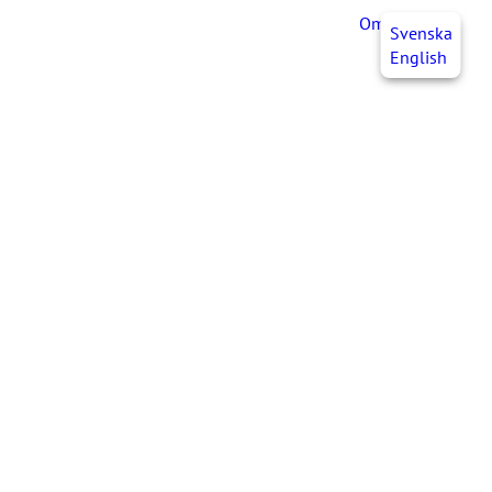
OmaJHL
FI
Svenska
English