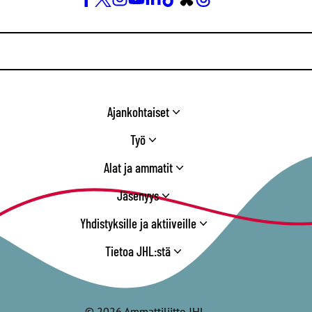
Facebook
X
Instagram
YouTube
LinkedIn
TikTok
Bluesky
Threads
/
Twitter
Ajankohtaiset
Työ
Alat ja ammatit
Jäsenyys
Yhdistyksille ja aktiiveille
Tietoa JHL:stä
© 2026 Ammattiliitto JHL