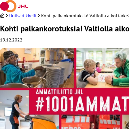
Siirry
sisältöön
Uutisartikkelit
Kohti palkankorotuksia! Valtiolla alkoi tärk
Kohti palkankorotuksia! Valtiolla alk
19.12.2022