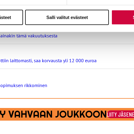
ntoja
ästeet
Salli valitut evästeet
ä ainakin tämä vakuutuksesta
ttiin laittomasti, saa korvausta yli 12 000 euroa
osopimuksen rikkominen
ITY VAHVAAN JOUKKOON
LIITY JÄSEN