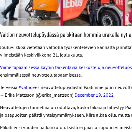
Valtion neuvottelupöydässä paiskitaan hommia urakalla nyt al
Jouluviikkoa vietetään valtiolla työskentelevien kannalta jännitt
viimeistään keskiviikkona 21. joulukuuta.
Viime tapaamisessa käytiin tarkentavia keskusteluja neuvotteluos
ensimmäisessä neuvottelutapaamisessa.
Terveisiä
#valtioves
neuvottelupöydästä! Päätimme juuri neuvottel
— Erika Mattsson (@erika_mattsson)
December 19, 2022
Neuvottelujen tunnelma on odottava, koska takaraja lähestyy. Pian
ja osapuolten päästä yhteisymmärrykseen. Kiire alkaa olla, mutta 
Mikäli ensi vuoden palkankorotuksista ei päästä sopuun viimeis