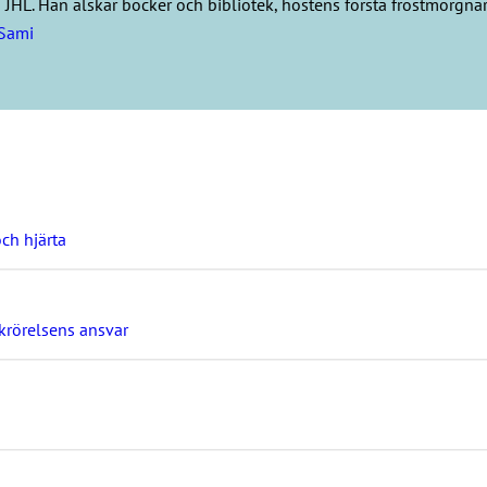
HL. Han älskar böcker och bibliotek, höstens första frostmorgnar, r
Sami
ch hjärta
ckrörelsens ansvar