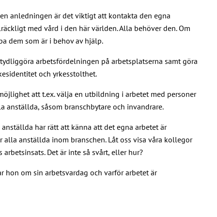
 den anledningen är det viktigt att kontakta den egna
lräckligt med vård i den här världen. Alla behöver den. Om
lpa dem som är i behov av hjälp.
e tydliggöra arbetsfördelningen på arbetsplatserna samt göra
esidentitet och yrkesstolthet.
lighet att t.ex. välja en utbildning i arbetet med personer
la anställda, såsom branschbytare och invandrare.
 anställda har rätt att känna att det egna arbetet är
r alla anställda inom branschen. Låt oss visa våra kollegor
rbetsinsats. Det är inte så svårt, eller hur?
ar hon om sin arbetsvardag och varför arbetet är