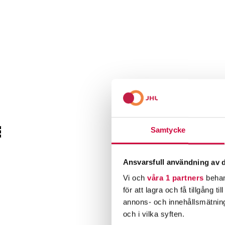
Samtycke
Ansvarsfull användning av d
Vi och
våra 1 partners
behan
för att lagra och få tillgång t
annons- och innehållsmätning
och i vilka syften.