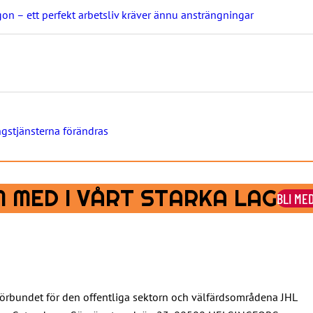
gon – ett perfekt arbetsliv kräver ännu ansträngningar
ngstjänsterna förändras
 MED I VÅRT STARKA LAG
BLI ME
örbundet för den offentliga sektorn och välfärdsområdena JHL