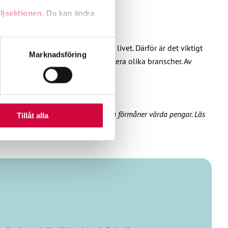
ljsektionen
. Du kan ändra
rd och omsorg i något skede i livet. Därför är det viktigt
andahålla funktioner för
Marknadsföring
vs det proffs som representerar flera olika branscher. Av
n information från din enhet
 tur kombinera informationen
deras tjänster.
 intressanta kursmöjligheter och flera förmåner värda pengar. Läs
Tillåt alla