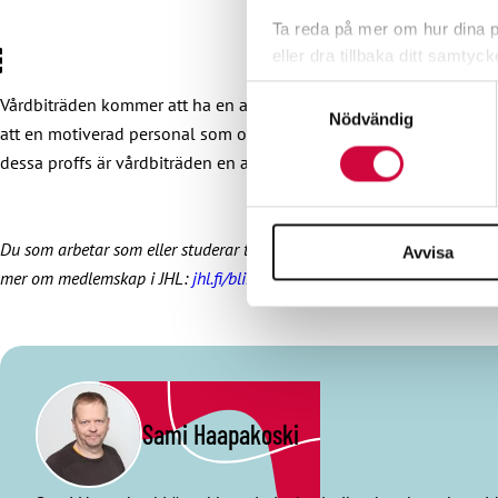
Ta reda på mer om hur dina pe
eller dra tillbaka ditt samtyc
Samtyckesval
Vårdbiträden kommer att ha en avgörande roll med tanke på persona
Vi använder enhetsidentifierar
Nödvändig
att en motiverad personal som orkar i sitt arbete även i framtiden 
sociala medier och analysera 
dessa proffs är vårdbiträden en av de viktigaste grupperna.
till de sociala medier och a
med annan information som du 
Du som arbetar som eller studerar till vårdbiträde – JHL är på din sida
Avvisa
mer om medlemskap i JHL:
jhl.fi/blimedlem
Sami Haapakoski