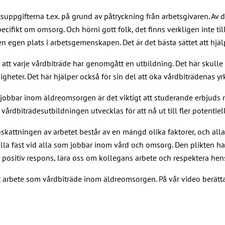
tsuppgifterna t.ex. på grund av påtryckning från arbetsgivaren. Av
ifikt om omsorg. Och hörni gott folk, det finns verkligen inte til
 en egen plats i arbetsgemenskapen. Det är det bästa sättet att hjä
 att varje vårdbiträde har genomgått en utbildning. Det här skull
eter. Det här hjälper också för sin del att öka vårdbiträdenas yrk
bbar inom äldreomsorgen är det viktigt att studerande erbjuds möj
dbiträdesutbildningen utvecklas för att nå ut till fler potentiel
ppskattningen av arbetet består av en mängd olika faktorer, och alla
hålla fast vid alla som jobbar inom vård och omsorg. Den plikten ha
 positiv respons, lära oss om kollegans arbete och respektera hens a
itt arbete som vårdbiträde inom äldreomsorgen. På vår video berätt