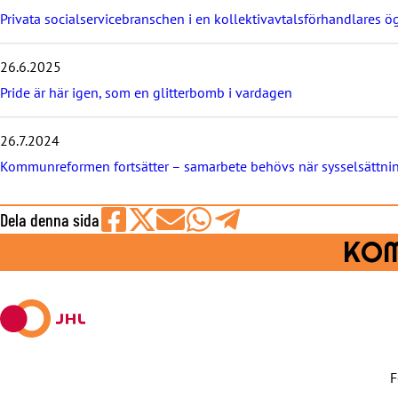
Privata socialservicebranschen i en kollektivavtalsförhandlares ö
26.6.2025
Pride är här igen, som en glitterbomb i vardagen
26.7.2024
Kommunreformen fortsätter – samarbete behövs när sysselsättni
Dela denna sida
Share
Share
Share
Share
Share
KOM
on
on
by
on
on
Facebook
X
E-
WhatsApp
Telegram
mail
F