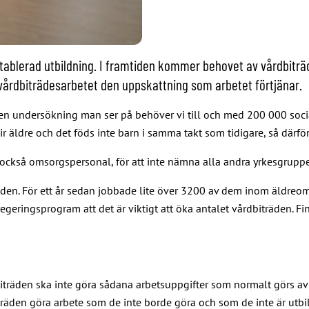
ablerad utbildning. I framtiden kommer behovet av vårdbiträde
 vårdbiträdesarbetet den uppskattning som arbetet förtjänar.
ken undersökning man ser på behöver vi till och med 200 000 socia
 äldre och det föds inte barn i samma takt som tidigare, så därför 
 också omsorgspersonal, för att inte nämna alla andra yrkesgrupp
den. För ett år sedan jobbade lite över 3200 av dem inom äldreomsor
eringsprogram att det är viktigt att öka antalet vårdbiträden. Fin
iträden ska inte göra sådana arbetsuppgifter som normalt görs av n
träden göra arbete som de inte borde göra och som de inte är utbil