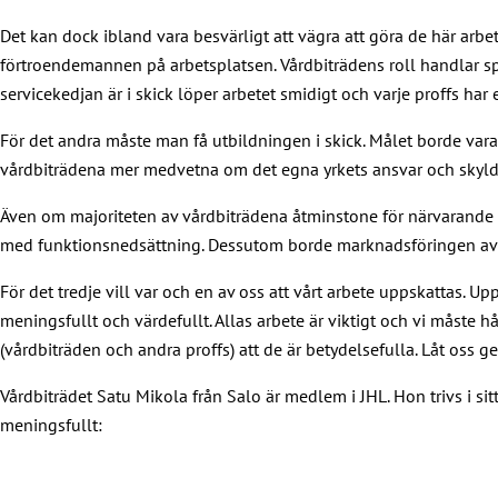
Det kan dock ibland vara besvärligt att vägra att göra de här arbe
förtroendemannen på arbetsplatsen. Vårdbiträdens roll handlar spec
servicekedjan är i skick löper arbetet smidigt och varje proffs har
För det andra måste man få utbildningen i skick. Målet borde vara
vårdbiträdena mer medvetna om det egna yrkets ansvar och skyldigh
Även om majoriteten av vårdbiträdena åtminstone för närvarande jo
med funktionsnedsättning. Dessutom borde marknadsföringen av vår
För det tredje vill var och en av oss att vårt arbete uppskattas. U
meningsfullt och värdefullt. Allas arbete är viktigt och vi måste 
(vårdbiträden och andra proffs) att de är betydelsefulla. Låt oss ge
Vårdbiträdet Satu Mikola från Salo är medlem i JHL. Hon trivs i s
meningsfullt: