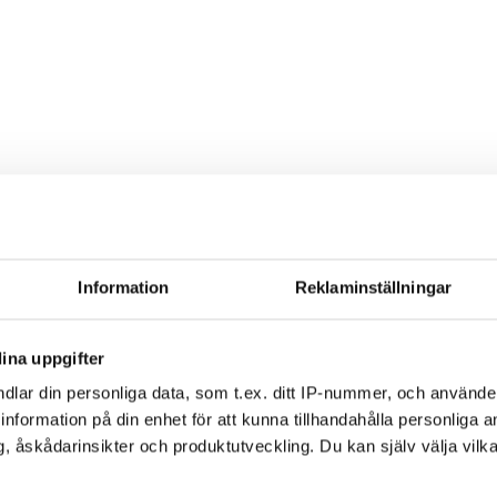
Information
Reklaminställningar
ina uppgifter
dlar din personliga data, som t.ex. ditt IP-nummer, och använd
Vårdbiträden hjälper klienterna i vardagen (Svenska undertexter)
ill information på din enhet för att kunna tillhandahålla personliga
Du måste samtycka till
, åskådarinsikter och produktutveckling. Du kan själv välja vilk
marknadsföringscookies för att se detta
innehåll.