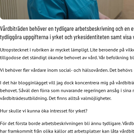
Vårdbiträden behöver en tydligare arbetsbeskrivning och en et
tydliggöra uppgifterna i yrket och yrkesidentiteten samt visa
Utropstecknet i rubriken är mycket lämpligt. Lite beroende på vil
tillgodose det ständigt ökande behovet av vård. Vår befolkning blir
Vi behöver fler vårdare inom social- och hälsovården. Det behövs
I det här blogginlägget vill jag dock koncentrera mig på vårdbiträ
behovet. Såväl den förra som nuvarande regeringen ansåg i sina reg
vårdbiträdesutbildning. Det finns alltså valmöjligheter.
Hur skulle vi kunna öka intresset för yrket?
För det första borde arbetsbeskrivningen bli ännu tydligare. Vårdb
har framkommit från olika källor att arbetsplatser kan låta vårdbi