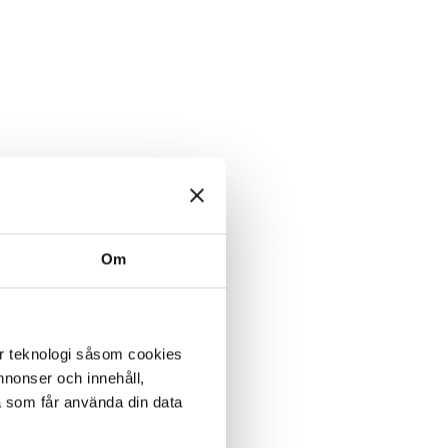
Om
er teknologi såsom cookies
 annonser och innehåll,
a som får använda din data