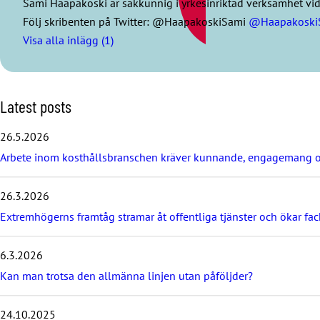
Sami Haapakoski är sakkunnig i yrkesinriktad verksamhet vid J
Följ skribenten på Twitter: @HaapakoskiSami
@Haapakoski
Visa alla inlägg (1)
S
Latest posts
k
i
26.5.2026
p
Arbete inom kosthållsbranschen kräver kunnande, engagemang o
l
a
t
26.3.2026
e
s
Extremhögerns framtåg stramar åt offentliga tjänster och ökar fa
t
p
6.3.2026
o
s
Kan man trotsa den allmänna linjen utan påföljder?
t
s
24.10.2025