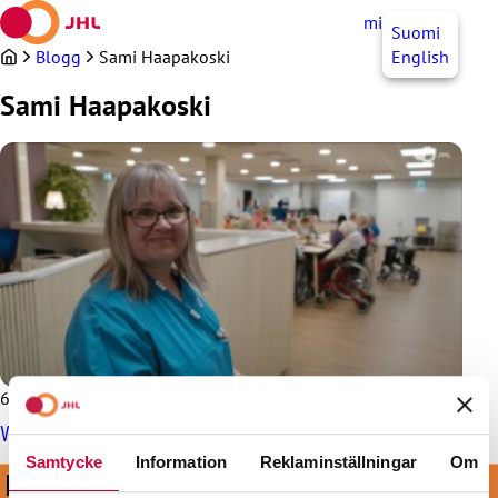
Hoppa
mittJHL
SV
Suomi
till
innehållet
Blogg
Sami Haapakoski
English
Sami Haapakoski
6.9.2023
Vårdbiträde är framtidens yrke!
Samtycke
Information
Reklaminställningar
Om
KOM MED I VÅRT STARKA LAG