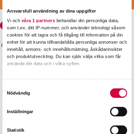
BLI MEDLEM
Ansvarsfull användning av dina uppgifter
Vi och
våra 1 partners
behandlar din personliga data,
som t.ex. ditt IP-nummer, och använder teknologi såsom
cookies för att lagra och få tillgång till information på din
enhet för att kunna tillhandahålla personliga annonser och
Förbundet för den offentliga sektorn och välfärdsområdena
innehåll, annons- och innehållsmätning, åskådarinsikter
JHL
och produktutveckling. Du kan själv välja vilka som får
Gatuadress: Sörnäs strandväg 23, 00500 HELSINGFORS
använda din data och i vilka syften.
Postadress: PB 101, 00531 HELSINGFORS
Ta reda på mer om hur dina personliga uppgifter
Kontaktuppgifter
behandlas och ställ in dina preferenser i
detaljsektionen
.
Regionkontoren
Samtyckesval
Du kan ändra eller dra tillbaka ditt samtycke när som
Nödvändig
helst från cookie-förklaringen.
Snabblänkar
Bli medlem
Inställningar
Vi använder enhetsidentifierare för att anpassa innehållet
Kontaktuppgifter
och annonserna till användarna, tillhandahålla funktioner
Arbetslöshetskassan
för sociala medier och analysera vår trafik. Vi
Suomi
Statistik