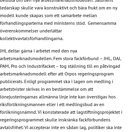
besluta om den nya arbetsmarknadsmodellen. Satonens
ledarskap skulle vara konstruktivt och bära frukt om en ny
modell kunde skapas som ett samarbete mellan
förhandlingsparterna med ministerns stöd. Gemensamma
överenskommelser underlättar
kollektivavtalsförhandlingarna.
JHL deltar gärna i arbetet med den nya
arbetsmarknadsmodellen. Fem stora fackförbund – JHL, OAJ,
PAM, Pro och Industrifacket – tog ställning till en påtvingad
arbetsmarknadsmodell efter att Orpos regeringsprogram
publicerats. Enligt programmet ska i lagen om medling i
arbetstvister skrivas in en bestämmelse om att
lönejusteringarnas allmänna linje inte kan överstigas hos
riksförlikningsmannen eller i ett medlingsbud av en
förlikningsnämnd. Vi konstaterade att lagstiftningsprojektet i
regeringsprogrammet skulle inskränka fackförbundens
avtalsfrihet. Vi accepterar inte en sådan lag, politiker ska inte