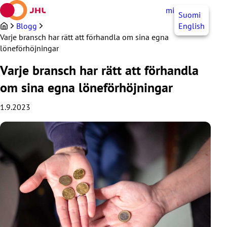
Hoppa
mittJHL
SV
Suomi
till
innehållet
Blogg
English
Varje bransch har rätt att förhandla om sina egna
löneförhöjningar
Varje bransch har rätt att förhandla
om sina egna löneförhöjningar
1.9.2023