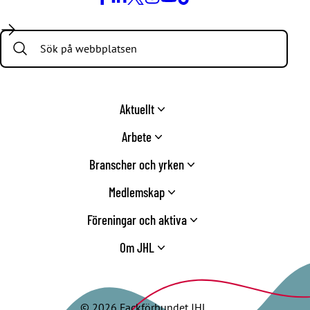
Facebook
LinkedIn
Twitter
Instagram
Youtube
TikTok
Search:
Aktuellt
Arbete
Branscher och yrken
Medlemskap
Föreningar och aktiva
Om JHL
© 2026 Fackförbundet JHL