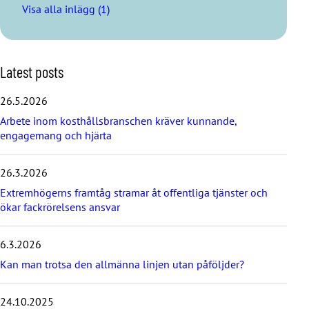
Visa alla inlägg (1)
S
Latest posts
k
i
26.5.2026
p
Arbete inom kosthållsbranschen kräver kunnande,
l
engagemang och hjärta
a
t
e
26.3.2026
s
t
Extremhögerns framtåg stramar åt offentliga tjänster och
p
ökar fackrörelsens ansvar
o
s
6.3.2026
t
s
Kan man trotsa den allmänna linjen utan påföljder?
24.10.2025