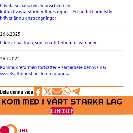
Privata socialservicebranschen i en
kollektivavtalsförhandlares ögon – ett perfekt arbetsliv
kräver ännu ansträngningar
26.6.2025
Pride är här igen, som en glitterbomb i vardagen
26.7.2024
Kommunreformen fortsätter – samarbete behövs när
sysselsättningstjänsterna förändras
Dela denna sida
KOM MED I VÅRT STARKA LAG
Share
Share
Share
Share
Share
on
on
by
on
on
BLI MEDLEM
Facebook
X
E-
WhatsApp
Telegram
mail