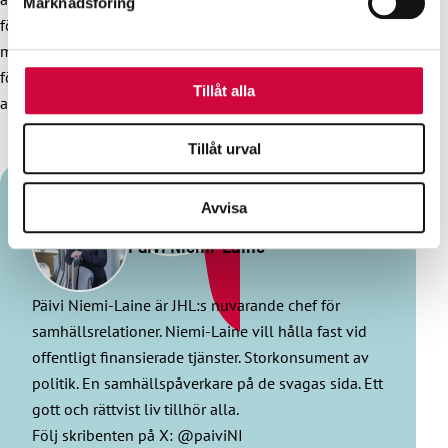
Marknadsföring
annons- och analysföretag som vi samarbetar med.
förhoppningsvis nu arbetsmarknadsparterna en genuin
Dessa kan i sin tur kombinera informationen med annan
möjlighet att skapa en ny arbetsmarknadsmodell. Med
information som du har tillhandahållit eller som de har
förtroende kan vi tillsammans skapa en modell som stöder
samlat in när du har använt deras tjänster.
Tillåt alla
alla avtalsbranscher.
Tillåt urval
Avvisa
Päivi Niemi-Laine
Päivi Niemi-Laine är JHL:s nuvarande chef för
samhällsrelationer. Niemi-Laine vill hålla fast vid
offentligt finansierade tjänster. Storkonsument av
politik. En samhällspåverkare på de svagas sida. Ett
gott och rättvist liv tillhör alla.
Följ skribenten på X: @paiviNI