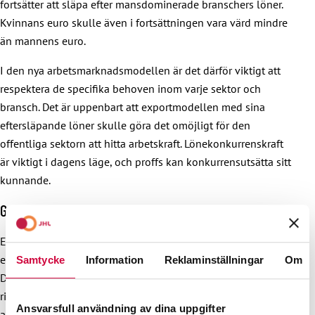
fortsätter att släpa efter mansdominerade branschers löner.
Kvinnans euro skulle även i fortsättningen vara värd mindre
än mannens euro.
I den nya arbetsmarknadsmodellen är det därför viktigt att
respektera de specifika behoven inom varje sektor och
bransch. Det är uppenbart att exportmodellen med sina
eftersläpande löner skulle göra det omöjligt för den
offentliga sektorn att hitta arbetskraft. Lönekonkurrenskraft
är viktigt i dagens läge, och proffs kan konkurrensutsätta sitt
kunnande.
Gemensam reform skapar tillit
En gemensam uppfattning om verksamhetsmiljön och
ekonomin är viktigt för kollektivavtalsförhandlingarna.
Samtycke
Information
Reklaminställningar
Om
Därför är det just nu viktigt att förnya
riksförlikningsmannens roll i den nya
Ansvarsfull användning av dina uppgifter
arbetsmarknadsmodellen. Gemensam information stöder