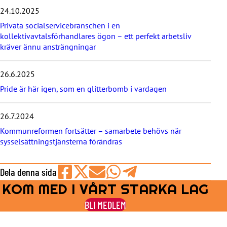
24.10.2025
Privata socialservicebranschen i en
kollektivavtalsförhandlares ögon – ett perfekt arbetsliv
kräver ännu ansträngningar
26.6.2025
Pride är här igen, som en glitterbomb i vardagen
26.7.2024
Kommunreformen fortsätter – samarbete behövs när
sysselsättningstjänsterna förändras
Dela denna sida
KOM MED I VÅRT STARKA LAG
Share
Share
Share
Share
Share
on
on
by
on
on
BLI MEDLEM
Facebook
X
E-
WhatsApp
Telegram
mail