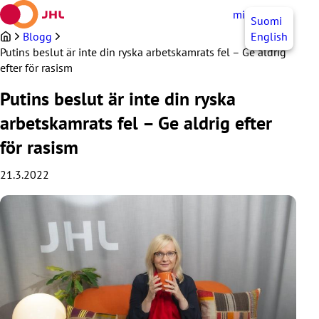
Hoppa
mittJHL
SV
Suomi
till
innehållet
Blogg
English
Putins beslut är inte din ryska arbetskamrats fel – Ge aldrig
efter för rasism
Putins beslut är inte din ryska
arbetskamrats fel – Ge aldrig efter
för rasism
21.3.2022