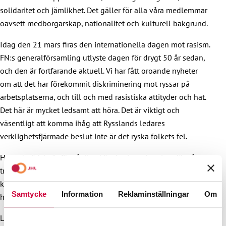
solidaritet och jämlikhet. Det gäller för alla våra medlemmar
oavsett medborgarskap, nationalitet och kulturell bakgrund.
Idag den 21 mars firas den internationella dagen mot rasism.
FN:s generalförsamling utlyste dagen för drygt 50 år sedan,
och den är fortfarande aktuell. Vi har fått oroande nyheter
om att det har förekommit diskriminering mot ryssar på
arbetsplatserna, och till och med rasistiska attityder och hat.
Det här är mycket ledsamt att höra. Det är viktigt och
väsentligt att komma ihåg att Rysslands ledares
verklighetsfjärmade beslut inte är det ryska folkets fel.
Hat och rädsla är förståeliga känslor i en situation där vår
trygghetskänsla plötsligt har försvunnit och krigets fasor
kommer nära oss. Med att hata spelar vi dock bara Putin i
Samtycke
Information
Reklaminställningar
Om
händerna. Hat leder bara till mer hat.
Låt oss alltså vara rättvisa och modiga även nu. Tillsammans