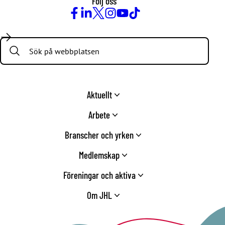
Följ oss
Facebook
LinkedIn
Twitter
Instagram
Youtube
TikTok
Search:
Aktuellt
Arbete
Branscher och yrken
Medlemskap
Föreningar och aktiva
Om JHL