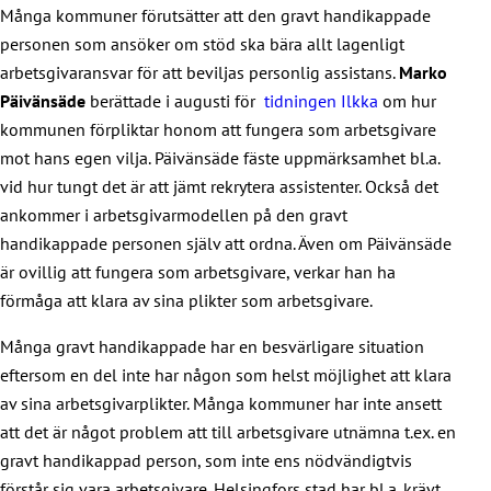
Många kommuner förutsätter att den gravt handikappade
personen som ansöker om stöd ska bära allt lagenligt
arbetsgivaransvar för att beviljas personlig assistans.
Marko
Päivänsäde
berättade i augusti för
tidningen Ilkka
om hur
kommunen förpliktar honom att fungera som arbetsgivare
mot hans egen vilja. Päivänsäde fäste uppmärksamhet bl.a.
vid hur tungt det är att jämt rekrytera assistenter. Också det
ankommer i arbetsgivarmodellen på den gravt
handikappade personen själv att ordna. Även om Päivänsäde
är ovillig att fungera som arbetsgivare, verkar han ha
förmåga att klara av sina plikter som arbetsgivare.
Många gravt handikappade har en besvärligare situation
eftersom en del inte har någon som helst möjlighet att klara
av sina arbetsgivarplikter. Många kommuner har inte ansett
att det är något problem att till arbetsgivare utnämna t.ex. en
gravt handikappad person, som inte ens nödvändigtvis
förstår sig vara arbetsgivare. Helsingfors stad har bl.a. krävt