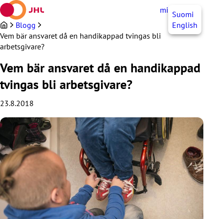
Hoppa
mittJHL
SV
Suomi
till
innehållet
Blogg
English
Vem bär ansvaret då en handikappad tvingas bli
arbetsgivare?
Vem bär ansvaret då en handikappad
tvingas bli arbetsgivare?
23.8.2018