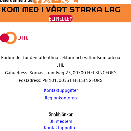
KOM MED I VÅRT STARKA LAG
Share
Share
Share
Share
Share
on
on
by
on
on
BLI MEDLEM
Facebook
X
E-
WhatsApp
Telegram
mail
Förbundet för den offentliga sektorn och välfärdsområdena
JHL
Gatuadress: Sörnäs strandväg 23, 00500 HELSINGFORS
Postadress: PB 101, 00531 HELSINGFORS
Kontaktuppgifter
Regionkontoren
Snabblänkar
Bli medlem
Kontaktuppgifter