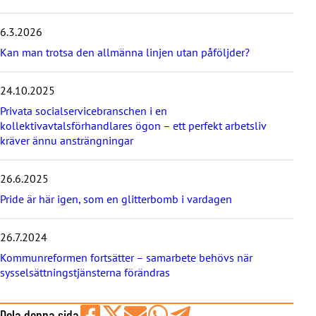
o
s
6.3.2026
t
s
Kan man trotsa den allmänna linjen utan påföljder?
24.10.2025
Privata socialservicebranschen i en
kollektivavtalsförhandlares ögon – ett perfekt arbetsliv
kräver ännu ansträngningar
26.6.2025
Pride är här igen, som en glitterbomb i vardagen
26.7.2024
Kommunreformen fortsätter – samarbete behövs när
sysselsättningstjänsterna förändras
Dela denna sida