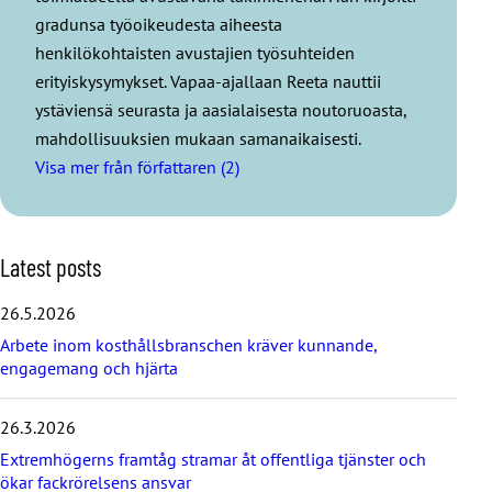
gradunsa työoikeudesta aiheesta
henkilökohtaisten avustajien työsuhteiden
erityiskysymykset. Vapaa-ajallaan Reeta nauttii
ystäviensä seurasta ja aasialaisesta noutoruoasta,
mahdollisuuksien mukaan samanaikaisesti.
Visa mer från författaren (2)
S
Latest posts
k
i
26.5.2026
p
Arbete inom kosthållsbranschen kräver kunnande,
l
engagemang och hjärta
a
t
e
26.3.2026
s
t
Extremhögerns framtåg stramar åt offentliga tjänster och
p
ökar fackrörelsens ansvar