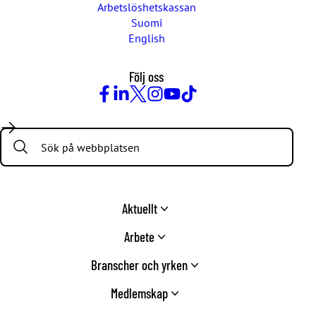
Arbetslöshetskassan
Suomi
English
Följ oss
Facebook
LinkedIn
Twitter
Instagram
Youtube
TikTok
Search:
Aktuellt
Arbete
Branscher och yrken
Medlemskap