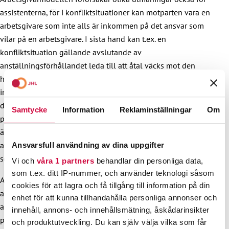
assistenterna, för i konfliktsituationer kan motparten vara en
arbetsgivare som inte alls är inkommen på det ansvar som
vilar på en arbetsgivare. I sista hand kan t.ex. en
konfliktsituation gällande avslutande av
anställningsförhållandet leda till att åtal väcks mot den
handikappade arbetsgivaren. Så går det i situationer då man
inte lyckas komma överens i ärendet och det övergår till
domstolsbehandling. Då ansvarar den handikappade också
Samtycke
Information
Reklaminställningar
Om
personligen för rättegångskostnaderna vid en förlust. Detta
är en enorm ekonomisk risk för arbetsgivaren, som till följd
av sitt handikapp också eventuellt lever endast på
Ansvarsfull användning av dina uppgifter
socialstöd.
Vi och
våra 1 partners
behandlar din personliga data,
som t.ex. ditt IP-nummer, och använder teknologi såsom
Arbetsgivaren ansvarar för sin arbetstagare också under
cookies för att lagra och få tillgång till information på din
anställningsförhållandet. Den handikappade måste i
enhet för att kunna tillhandahålla personliga annonser och
arbetsgivarrollen sköta om sin arbetstagares (dvs. den
innehåll, annons- och innehållsmätning, åskådarinsikter
personliga assistentens) arbetarskydd och t.ex. ansvara för
och produktutveckling. Du kan själv välja vilka som får