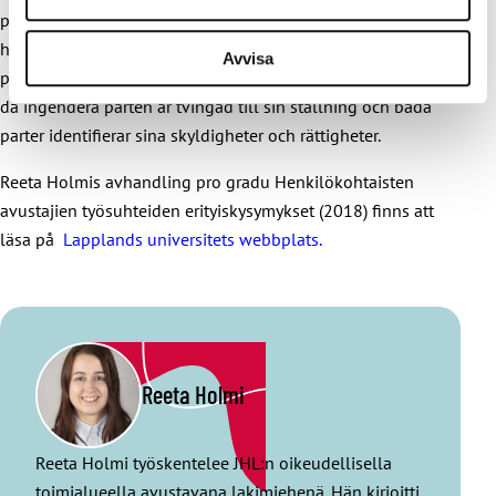
positiv inverkan på personlig assistans både ur den
hjälpbehövandes och de personliga assistenternas
Avvisa
perspektiv. Anställningsförhållandet är säkert meningsfullare
då ingendera parten är tvingad till sin ställning och båda
parter identifierar sina skyldigheter och rättigheter.
Reeta Holmis avhandling pro gradu Henkilökohtaisten
avustajien työsuhteiden erityiskysymykset (2018) finns att
läsa på
Lapplands universitets webbplats.
Reeta Holmi
Reeta Holmi työskentelee JHL:n oikeudellisella
toimialueella avustavana lakimiehenä. Hän kirjoitti