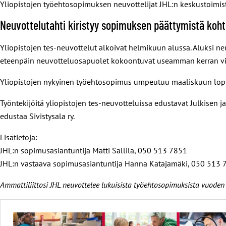
Yliopistojen työehtosopimuksen neuvottelijat JHL:n keskustoimist
Neuvottelutahti kiristyy sopimuksen päättymistä koht
Yliopistojen tes-neuvottelut alkoivat helmikuun alussa. Aluksi neuvo
eteenpäin neuvotteluosapuolet kokoontuvat useamman kerran viik
Yliopistojen nykyinen työehtosopimus umpeutuu maaliskuun lop
Työntekijöitä yliopistojen tes-neuvotteluissa edustavat Julkisen ja
edustaa Sivistysala ry.
Lisätietoja:
JHL:n sopimusasiantuntija Matti Sallila, 050 513 7851
JHL:n vastaava sopimusasiantuntija Hanna Katajamäki, 050 513 
Ammattiliittosi JHL neuvottelee lukuisista työehtosopimuksista vuode