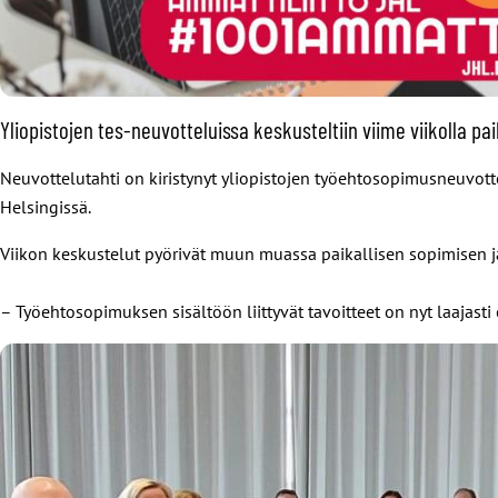
Yliopistojen tes-neuvotteluissa keskusteltiin viime viikolla p
Neuvottelutahti on kiristynyt yliopistojen työehtosopimusneuvotte
Helsingissä.
Viikon keskustelut pyörivät muun muassa paikallisen sopimisen j
– Työehtosopimuksen sisältöön liittyvät tavoitteet on nyt laajast