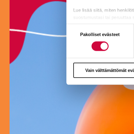
Lue lisää siitä, miten henkilö
suostumustasi tai peruuttaa 
Suostumuksen
Evästeistä osa on välttämättö
Pakolliset evästeet
valinta
markkinointitarkoituksiin.
Vain välttämättömät ev