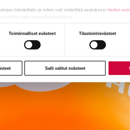
tietojasi käsitellään ja miten voit määrittää asetuksesi
tiedot-osi
sen milloin vain evästeilmoituksessa.
miä, osa sivuston toimintaa parantavia, ja osaa käytetään tilastoi
Toiminnalliset evästeet
Tilastointievästeet
ästeet
Salli valitut evästeet