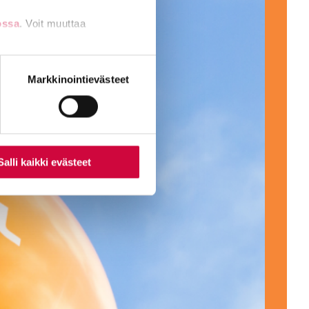
ossa
. Voit muuttaa
nti- tai
Markkinointievästeet
Salli kaikki evästeet