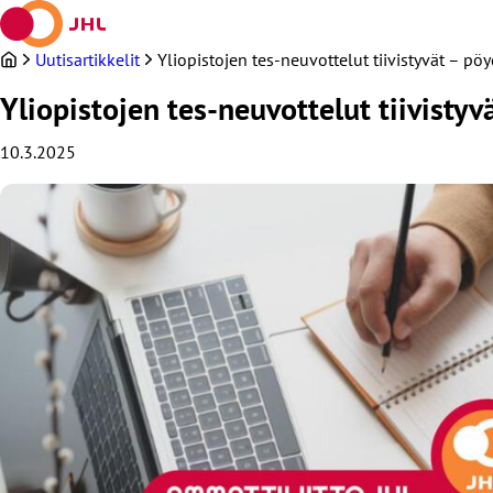
Siirry
sisältöön
Uutisartikkelit
Yliopistojen tes-neuvottelut tiivistyvät – p
Yliopistojen tes-neuvottelut tiivisty
10.3.2025