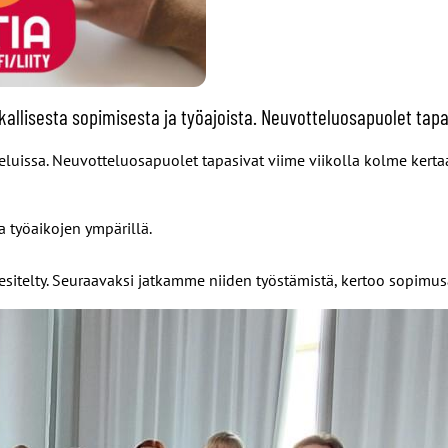
aikallisesta sopimisesta ja työajoista. Neuvotteluosapuolet tap
luissa. Neuvotteluosapuolet tapasivat viime viikolla kolme kertaa,
a työaikojen ympärillä.
i esitelty. Seuraavaksi jatkamme niiden työstämistä, kertoo sopimu