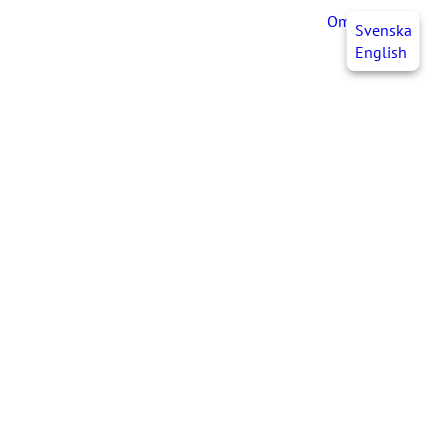
OmaJHL
FI
Svenska
English