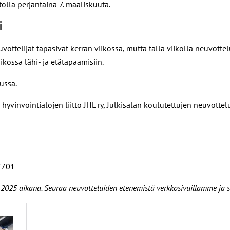
olla perjantaina 7. maaliskuuta.
i
ttelijat tapasivat kerran viikossa, mutta tällä viikolla neuvottelut
ossa lähi- ja etätapaamisiin.
ussa.
 hyvinvointialojen liitto JHL ry, Julkisalan koulutettujen neuvottel
7701
n 2025 aikana. Seuraa neuvotteluiden etenemistä verkkosivuillamme ja