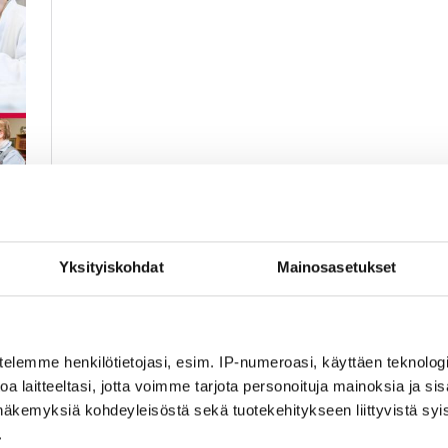
Yksityiskohdat
Mainosasetukset
telemme henkilötietojasi, esim. IP-numeroasi, käyttäen teknologio
a laitteeltasi, jotta voimme tarjota personoituja mainoksia ja sis
näkemyksiä kohdeyleisöstä sekä tuotekehitykseen liittyvistä syist
.