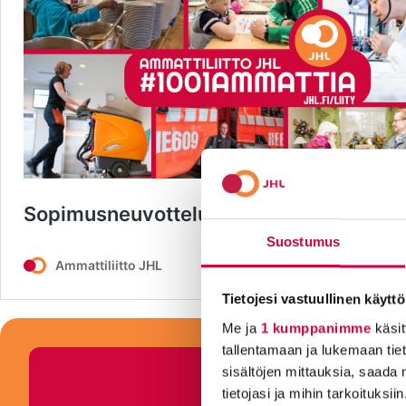
Suostumus
Tietojesi vastuullinen käyttö
Me ja
1 kumppanimme
käsit
tallentamaan ja lukemaan tieto
sisältöjen mittauksia, saada 
tietojasi ja mihin tarkoituksiin