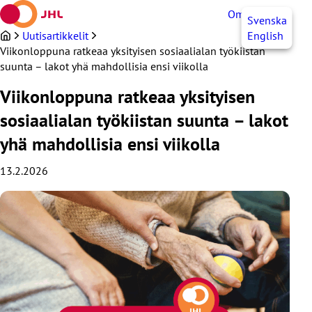
Siirry
OmaJHL
FI
Svenska
sisältöön
Uutisartikkelit
English
Viikonloppuna ratkeaa yksityisen sosiaalialan työkiistan
suunta – lakot yhä mahdollisia ensi viikolla
Viikonloppuna ratkeaa yksityisen
sosiaalialan työkiistan suunta – lakot
yhä mahdollisia ensi viikolla
13.2.2026