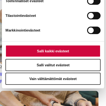
Toiminnalliset evästeet
Evästeistä osa on välttämättömiä, osa sivuston toimintaa
parantavia, ja osaa käytetään tilastointi- tai
Tilastointievästeet
markkinointitarkoituksiin.
Markkinointievästeet
Salli kaikki evästeet
Salli valitut evästeet
2.2.2026
Uutiset
Valtakunnansovittelija kutsui osapuolet ratkaisemaan
Vain välttämättömät evästeet
yksityisen sosiaalialan kiistaa