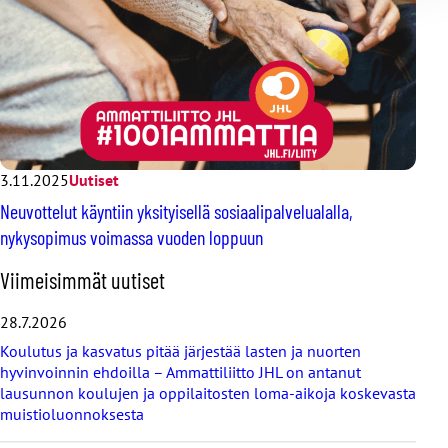
3.11.2025
Uutiset
Neuvottelut käyntiin yksityisellä sosiaalipalvelualalla,
nykysopimus voimassa vuoden loppuun
O
Viimeisimmät uutiset
h
i
28.7.2026
t
Koulutus ja kasvatus pitää järjestää lasten ja nuorten
a
hyvinvoinnin ehdoilla – Ammattiliitto JHL on antanut
v
lausunnon koulujen ja oppilaitosten loma-aikoja koskevasta
i
muistioluonnoksesta
i
m