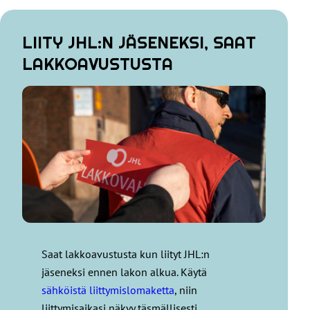
LIITY JHL:N JÄSENEKSI, SAAT
LAKKOAVUSTUSTA
Saat lakkoavustusta kun liityt JHL:n
jäseneksi ennen lakon alkua. Käytä
sähköistä liittymislomaketta
, niin
liittymisaikasi näkyy täsmällisesti.