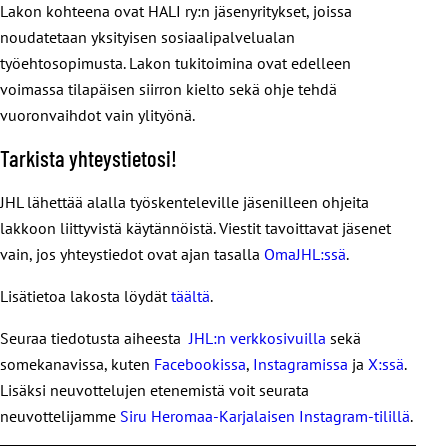
Lakon kohteena ovat HALI ry:n jäsenyritykset, joissa
noudatetaan yksityisen sosiaalipalvelualan
työehtosopimusta. Lakon tukitoimina ovat edelleen
voimassa tilapäisen siirron kielto sekä ohje tehdä
vuoronvaihdot vain ylityönä.
Tarkista yhteystietosi!
JHL lähettää alalla työskenteleville jäsenilleen ohjeita
lakkoon liittyvistä käytännöistä. Viestit tavoittavat jäsenet
vain, jos yhteystiedot ovat ajan tasalla
OmaJHL:ssä
.
Lisätietoa lakosta löydät
täältä
.
Seuraa tiedotusta aiheesta
JHL:n verkkosivuilla
sekä
somekanavissa, kuten
Facebookissa
,
Instagramissa
ja
X:ssä
.
Lisäksi neuvottelujen etenemistä voit seurata
neuvottelijamme
Siru Heromaa-Karjalaisen Instagram-tilillä
.