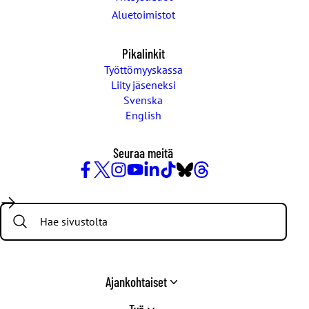
Aluetoimistot
Pikalinkit
Työttömyyskassa
Liity jäseneksi
Svenska
English
Seuraa meitä
Facebook
X
Instagram
YouTube
LinkedIn
TikTok
Bluesky
Threads
/
Search:
Twitter
Ajankohtaiset