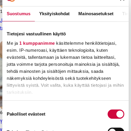
12.2.2026
Uutiset
Suostumus
Yksityiskohdat
Mainosasetukset
Tiet
JHL, Super, Talentia, Erto: Yleinen linja on voitava ylittää, kun
tasa-arvon edistäminen sitä vaatii
Tietojesi vastuullinen käyttö
Me ja
1 kumppanimme
käsittelemme henkilötietojasi,
esim. IP-numeroasi, käyttäen teknologioita, kuten
evästeitä, tallentamaan ja lukemaan tietoa laitteeltasi,
jotta voimme tarjota personoituja mainoksia ja sisältöjä,
tehdä mainosten ja sisältöjen mittauksia, saada
näkemyksiä kohdeyleisöstä sekä tuotekehitykseen
liittyvistä syistä. Voit valita, kuka käyttää tietojasi ja mihin
tarkoituksiin.
Lue lisää siitä, miten henkilötietojasi käsitellään ja miten
Suostumuksen
6.2.2026
Uutiset
voit määrittää asetuksesi
tiedot-osiossa
. Voit muuttaa
Pakolliset evästeet
valinta
suostumustasi tai peruuttaa sen milloin vain
Yksityisen sosiaalipalvelualan sovittelu käynnissä – JHL
evästeilmoituksessa.
vauhdittaa neuvotteluja lakolla helmikuussa