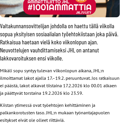
Valtakunnansovittelijan johdolla on haettu tällä viikolla
sopua yksityisen sosiaalialan työehtokiistaan joka päivä.
Ratkaisua haetaan vielä koko viikonlopun ajan.
Neuvottelujen vauhdittamiseksi JHL on antanut
lakkovaroituksen ensi viikolle.
Mikäli sopu syntyy tulevan viikonlopun aikana, JHL:n
ilmoittamat lakot ajalla 17.–19.2. peruuntuvat. Jos ratkaisuun
ei päästä, lakot alkavat tiistaina 17.2.2026 klo 00.01 alkaen
ja päättyvät torstaina 19.2.2026 klo 23.59.
Kiistan ytimessä ovat työehtojen kehittäminen ja
palkankorotusten taso. JHL:n mukaan työnantajapuolen
esitykset eivät ole olleet riittäviä.