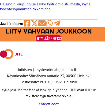
Helsingin kaupungille sakko työtuomioistuimesta, syynä
työehtosopimuksen rikkominen
Jaa tämä sivu
LIITY VAHVAAN JOUKKOON
Jaa
Jaa
Jaa
Jaa
Jaa
Facebookissa
viestipalvelu
sähköpostilla
WhatsAppilla
Telegramilla
LIITY JÄSENEKSI
X:ssä
Julkisten ja hyvinvointialojen liitto JHL
Käyntiosoite: Sörnäisten rantatie 23, 00500 Helsinki
Postiosoite: PL 101, 00531 Helsinki
Kyllä joku hoitaa® sekä isokirjainlyhenne JHL® ovat JHL:lle
rekisteröityjä tavaramerkkejä.
Yhteystiedot