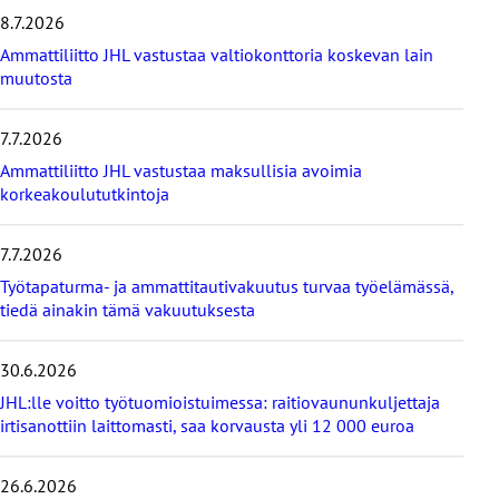
e
8.7.2026
i
s
Ammattiliitto JHL vastustaa valtiokonttoria koskevan lain
i
muutosta
m
m
7.7.2026
ä
t
Ammattiliitto JHL vastustaa maksullisia avoimia
u
korkeakoulututkintoja
u
t
i
7.7.2026
s
Työtapaturma- ja ammattitautivakuutus turvaa työelämässä,
e
tiedä ainakin tämä vakuutuksesta
t
30.6.2026
JHL:lle voitto työtuomioistuimessa: raitiovaununkuljettaja
irtisanottiin laittomasti, saa korvausta yli 12 000 euroa
26.6.2026