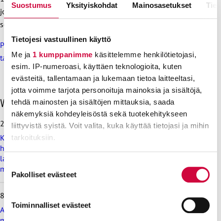
Suostumus
Yksityiskohdat
Mainosasetukset
Tiet
jonka kohdentamisesta neuvotellaan myöhemmin
sopijaosapuolten kesken.
Tietojesi vastuullinen käyttö
Ps. Katso myös, mitä muissa JHL:läisissä sopimuksissa
Me ja
1 kumppanimme
käsittelemme henkilötietojasi,
tapahtuu.
esim. IP-numeroasi, käyttäen teknologioita, kuten
evästeitä, tallentamaan ja lukemaan tietoa laitteeltasi,
jotta voimme tarjota personoituja mainoksia ja sisältöjä,
O
Viimeisimmät uutiset
tehdä mainosten ja sisältöjen mittauksia, saada
h
näkemyksiä kohdeyleisöstä sekä tuotekehitykseen
i
28.7.2026
liittyvistä syistä. Voit valita, kuka käyttää tietojasi ja mihin
t
Koulutus ja kasvatus pitää järjestää lasten ja nuorten
tarkoituksiin.
a
hyvinvoinnin ehdoilla – Ammattiliitto JHL on antanut
v
lausunnon koulujen ja oppilaitosten loma-aikoja koskevasta
i
Lue lisää siitä, miten henkilötietojasi käsitellään ja miten
Suostumuksen
muistioluonnoksesta
i
voit määrittää asetuksesi
tiedot-osiossa
. Voit muuttaa
Pakolliset evästeet
valinta
m
suostumustasi tai peruuttaa sen milloin vain
e
8.7.2026
evästeilmoituksessa.
i
Toiminnalliset evästeet
s
Ammattiliitto JHL vastustaa valtiokonttoria koskevan lain
i
muutosta
Evästeistä osa on välttämättömiä, osa sivuston toimintaa