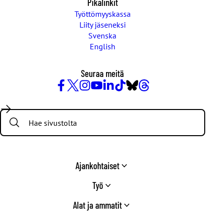
Pikalinkit
Työttömyyskassa
Liity jäseneksi
Svenska
English
Seuraa meitä
Facebook
X
Instagram
YouTube
LinkedIn
TikTok
Bluesky
Threads
/
Search:
Twitter
Ajankohtaiset
Työ
Alat ja ammatit