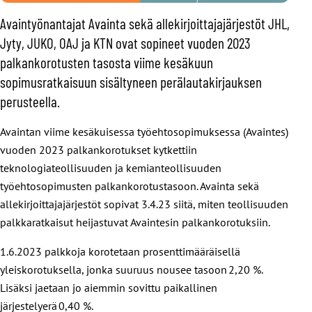
Avaintyönantajat Avainta sekä allekirjoittajajärjestöt JHL,
Jyty, JUKO, OAJ ja KTN ovat sopineet vuoden 2023
palkankorotusten tasosta viime kesäkuun
sopimusratkaisuun sisältyneen perälautakirjauksen
perusteella.
Avaintan viime kesäkuisessa työehtosopimuksessa (Avaintes)
vuoden 2023 palkankorotukset kytkettiin
teknologiateollisuuden ja kemianteollisuuden
työehtosopimusten palkankorotustasoon. Avainta sekä
allekirjoittajajärjestöt sopivat 3.4.23 siitä, miten teollisuuden
palkkaratkaisut heijastuvat Avaintesin palkankorotuksiin.
1.6.2023​ palkkoja korotetaan prosenttimääräisellä
yleiskorotuksella, jonka suuruus nousee tasoon 2,20 %.
Lisäksi jaetaan jo aiemmin sovittu paikallinen
järjestelyerä 0,40 %​.