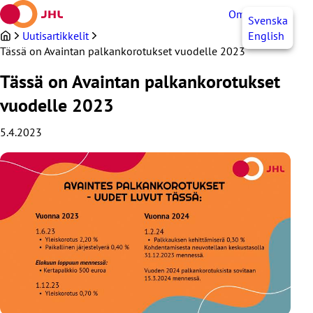
Siirry
OmaJHL
FI
Svenska
sisältöön
Uutisartikkelit
English
Tässä on Avaintan palkankorotukset vuodelle 2023
Tässä on Avaintan palkankorotukset
vuodelle 2023
5.4.2023