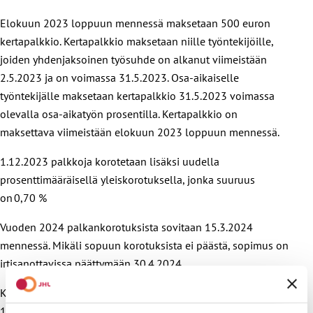
Elokuun 2023 loppuun mennessä maksetaan 500 euron
kertapalkkio. Kertapalkkio maksetaan niille työntekijöille,
joiden yhdenjaksoinen työsuhde on alkanut viimeistään
2.5.2023 ja on voimassa 31.5.2023. Osa-aikaiselle
työntekijälle maksetaan kertapalkkio 31.5.2023 voimassa
olevalla osa-aikatyön prosentilla. Kertapalkkio on
maksettava viimeistään elokuun 2023 loppuun mennessä.
1.12.2023​ palkkoja korotetaan lisäksi uudella
prosenttimääräisellä yleiskorotuksella, jonka suuruus
on 0,70 %
Vuoden 2024 palkankorotuksista sovitaan 15.3.2024
mennessä. Mikäli sopuun korotuksista ei päästä, sopimus on
irtisanottavissa päättymään 30.4.2024.
Kesäkuun 2022 työehtosopimuksessa on jo sovittu lisäksi
1.2.2024 jaettavasta palkkauksen kehittämiserästä 0,30 %,