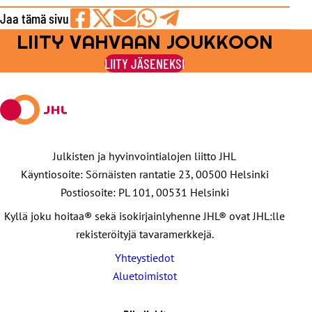
Jaa tämä sivu
LIITY VAHVAAN JOUKKOON
Jaa
Jaa
Jaa
Jaa
Jaa
Facebookissa
viestipalvelu
sähköpostilla
WhatsAppilla
Telegramilla
LIITY JÄSENEKSI
X:ssä
Julkisten ja hyvinvointialojen liitto JHL
Käyntiosoite: Sörnäisten rantatie 23, 00500 Helsinki
Postiosoite: PL 101, 00531 Helsinki
Kyllä joku hoitaa® sekä isokirjainlyhenne JHL® ovat JHL:lle
rekisteröityjä tavaramerkkejä.
Yhteystiedot
Aluetoimistot