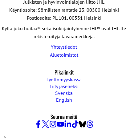
Julkisten ja hyvinvointialojen liitto JHL
Käyntiosoite: Sörnäisten rantatie 23, 00500 Helsinki
Postiosoite: PL 101, 00531 Helsinki
Kyllä joku hoitaa® sekä isokirjainlyhenne JHL® ovat JHL:lle
rekisteröityjä tavaramerkkejä.
Yhteystiedot
Aluetoimistot
Pikalinkit
Työttömyyskassa
Liity jäseneksi
Svenska
English
Seuraa meitä
Facebook
X
Instagram
YouTube
LinkedIn
TikTok
Bluesky
Threads
/