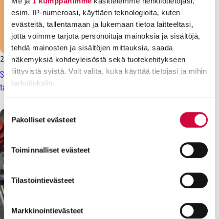
Me ja
1 kumppanimme
käsittelemme henkilötietojasi,
esim. IP-numeroasi, käyttäen teknologioita, kuten
evästeitä, tallentamaan ja lukemaan tietoa laitteeltasi,
jotta voimme tarjota personoituja mainoksia ja sisältöjä,
tehdä mainosten ja sisältöjen mittauksia, saada
2.4.2024
Uutiset
näkemyksiä kohdeyleisöstä sekä tuotekehitykseen
liittyvistä syistä. Voit valita, kuka käyttää tietojasi ja mihin
Suomalaiset pitävät arvossa julkisia palveluita ja haluavat
tarkoituksiin.
taata niiden rahoituksen
Lue lisää siitä, miten henkilötietojasi käsitellään ja miten
Suostumuksen
voit määrittää asetuksesi
tiedot-osiossa
. Voit muuttaa
Pakolliset evästeet
valinta
suostumustasi tai peruuttaa sen milloin vain
evästeilmoituksessa.
Toiminnalliset evästeet
Evästeistä osa on välttämättömiä, osa sivuston toimintaa
parantavia, ja osaa käytetään tilastointi- tai
Tilastointievästeet
markkinointitarkoituksiin.
Markkinointievästeet