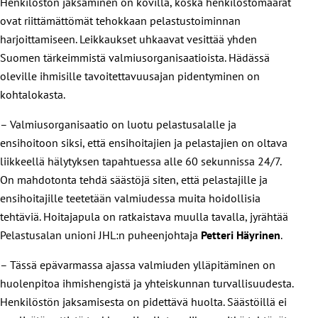
Henkilöstön jaksaminen on kovilla, koska henkilöstömäärät
ovat riittämättömät tehokkaan pelastustoiminnan
harjoittamiseen. Leikkaukset uhkaavat vesittää yhden
Suomen tärkeimmistä valmiusorganisaatioista. Hädässä
oleville ihmisille tavoitettavuusajan pidentyminen on
kohtalokasta.
– Valmiusorganisaatio on luotu pelastusalalle ja
ensihoitoon siksi, että ensihoitajien ja pelastajien on oltava
liikkeellä hälytyksen tapahtuessa alle 60 sekunnissa 24/7.
On mahdotonta tehdä säästöjä siten, että pelastajille ja
ensihoitajille teetetään valmiudessa muita hoidollisia
tehtäviä. Hoitajapula on ratkaistava muulla tavalla, jyrähtää
Pelastusalan unioni JHL:n puheenjohtaja
Petteri Häyrinen
.
– Tässä epävarmassa ajassa valmiuden ylläpitäminen on
huolenpitoa ihmishengistä ja yhteiskunnan turvallisuudesta.
Henkilöstön jaksamisesta on pidettävä huolta. Säästöillä ei