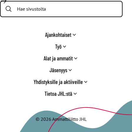
Search:
Twitter
Ajankohtaiset
Työ
Alat ja ammatit
Jäsenyys
Yhdistyksille ja aktiiveille
Tietoa JHL:stä
© 2026 Ammattiliitto JHL