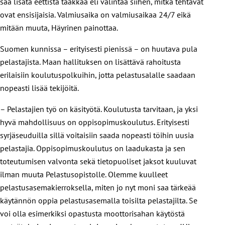
saa lisätä eettistä taakkaa eli valintaa siihen, mitkä tehtävät
ovat ensisijaisia. Valmiusaika on valmiusaikaa 24/7 eikä
mitään muuta, Häyrinen painottaa.
Suomen kunnissa – erityisesti pienissä – on huutava pula
pelastajista. Maan hallituksen on lisättävä rahoitusta
erilaisiin koulutuspolkuihin, jotta pelastusalalle saadaan
nopeasti lisää tekijöitä.
– Pelastajien työ on käsityötä. Koulutusta tarvitaan, ja yksi
hyvä mahdollisuus on oppisopimuskoulutus. Erityisesti
syrjäseuduilla sillä voitaisiin saada nopeasti töihin uusia
pelastajia. Oppisopimuskoulutus on laadukasta ja sen
toteutumisen valvonta sekä tietopuoliset jaksot kuuluvat
ilman muuta Pelastusopistolle. Olemme kuulleet
pelastusasemakierroksella, miten jo nyt moni saa tärkeää
käytännön oppia pelastusasemalla toisilta pelastajilta. Se
voi olla esimerkiksi opastusta moottorisahan käytöstä