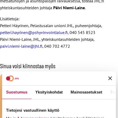
metsätuhojen ja asuntopalojen raivauksessa, toteaa JHL:n
yhteiskuntasuhteiden johtaja
Päivi Niemi-Laine
.
Lisätietoja:
Petteri Häyrinen, Pelastusalan unioni JHL, puheenjohtaja,
petteri.hayrinen@pshyvinvointialue.fi
, 040 545 8523
Päivi Niemi-Laine, JHL, yhteiskuntasuhteiden johtaja,
paivi.niemi-laine@jhl.fi
, 040 702 4772
Sinua voisi kiinnostaa myös
Suostumus
Yksityiskohdat
Mainosasetukset
Tiet
Tietojesi vastuullinen käyttö