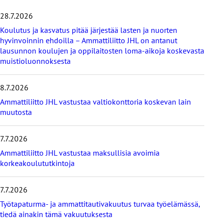
h
i
28.7.2026
t
Koulutus ja kasvatus pitää järjestää lasten ja nuorten
a
hyvinvoinnin ehdoilla – Ammattiliitto JHL on antanut
v
lausunnon koulujen ja oppilaitosten loma-aikoja koskevasta
i
muistioluonnoksesta
i
m
e
8.7.2026
i
s
Ammattiliitto JHL vastustaa valtiokonttoria koskevan lain
i
muutosta
m
m
7.7.2026
ä
t
Ammattiliitto JHL vastustaa maksullisia avoimia
u
korkeakoulututkintoja
u
t
i
7.7.2026
s
Työtapaturma- ja ammattitautivakuutus turvaa työelämässä,
e
tiedä ainakin tämä vakuutuksesta
t