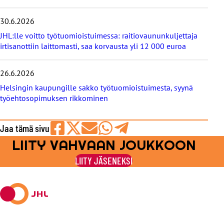
30.6.2026
JHL:lle voitto työtuomioistuimessa: raitiovaununkuljettaja
irtisanottiin laittomasti, saa korvausta yli 12 000 euroa
26.6.2026
Helsingin kaupungille sakko työtuomioistuimesta, syynä
työehtosopimuksen rikkominen
Jaa tämä sivu
LIITY VAHVAAN JOUKKOON
Jaa
Jaa
Jaa
Jaa
Jaa
Facebookissa
viestipalvelu
sähköpostilla
WhatsAppilla
Telegramilla
LIITY JÄSENEKSI
X:ssä