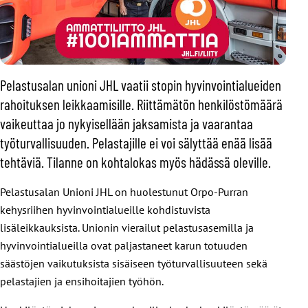
Pelastusalan unioni JHL vaatii stopin hyvinvointialueiden
rahoituksen leikkaamisille. Riittämätön henkilöstömäärä
vaikeuttaa jo nykyisellään jaksamista ja vaarantaa
työturvallisuuden. Pelastajille ei voi sälyttää enää lisää
tehtäviä. Tilanne on kohtalokas myös hädässä oleville.
Pelastusalan Unioni JHL on huolestunut Orpo-Purran
kehysriihen hyvinvointialueille kohdistuvista
lisäleikkauksista. Unionin vierailut pelastusasemilla ja
hyvinvointialueilla ovat paljastaneet karun totuuden
säästöjen vaikutuksista sisäiseen työturvallisuuteen sekä
pelastajien ja ensihoitajien työhön.