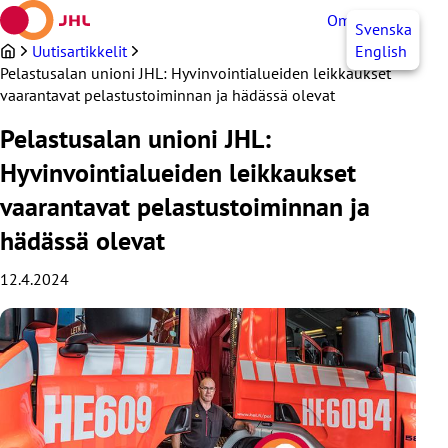
Siirry
OmaJHL
FI
Svenska
sisältöön
Uutisartikkelit
English
Pelastusalan unioni JHL: Hyvinvointialueiden leikkaukset
vaarantavat pelastustoiminnan ja hädässä olevat
Pelastusalan unioni JHL:
Hyvinvointialueiden leikkaukset
vaarantavat pelastustoiminnan ja
hädässä olevat
12.4.2024