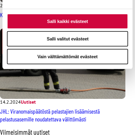
21.12.2023
Uutiset
Kaksi ensihoitajayhdistystä liittyi JHL:ään
Salli kaikki evästeet
Salli valitut evästeet
Vain välttämättömät evästeet
14.2.2024
Uutiset
JHL: Viranomaispäätöstä pelastajien lisäämisestä
pelastusasemille noudatettava välittömästi
O
Viimeisimmät uutiset