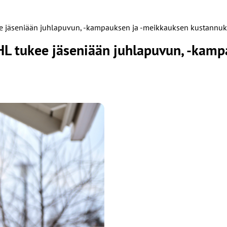
kee jäseniään juhlapuvun, -kampauksen ja -meikkauksen kustannuk
JHL tukee jäseniään juhlapuvun, -kam