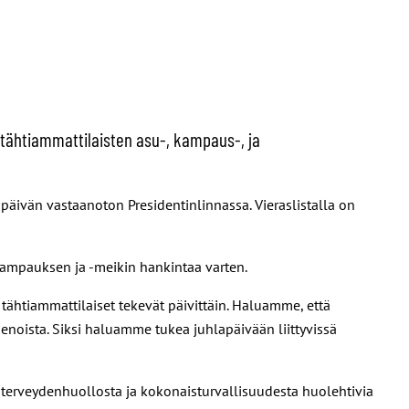
 tähtiammattilaisten asu-, kampaus-, ja
späivän vastaanoton Presidentinlinnassa. Vieraslistalla on
-kampauksen ja -meikin hankintaa varten.
tähtiammattilaiset tekevät päivittäin. Haluamme, että
menoista. Siksi haluamme tukea juhlapäivään liittyvissä
 terveydenhuollosta ja kokonaisturvallisuudesta huolehtivia