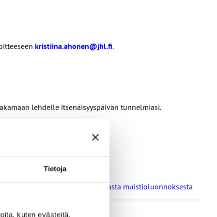
oitteeseen
kristiina.ahonen@jhl.fi
.
 jakamaan lehdelle itsenäisyyspäivän tunnelmiasi.
Tietoja
a oppilaitosten loma-aikoja koskevasta muistioluonnoksesta
ita, kuten evästeitä,