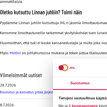
ammattilaisia.
Oletko kutsuttu Linnan juhliin? Toimi näin
Pyydämme Linnan juhliin kutsuttuja JHL:n jäseniä ilmoittautuma
Kerromme ilmoittautuneille tarkemmat yksityiskohdat tuen lunastam
Huomioithan, että tuki ei koske kansanedustajia ja muita joka vuos
Myös
Motiivi
on juhlahumussa mukana ja tekee juttua tilaisuuteen k
O
Viimeisimmät uutiset
h
i
Suostumus
28.7.2026
t
Koulutus ja kasvatus pitää järjestää lasten ja nuorten hyvinvoin
a
v
Tietojesi vastuullinen käyttö
i
8.7.2026
Me ja
1 kumppanimme
käsit
i