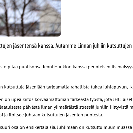
uttujen jäsentensä kanssa. Autamme Linnan juhliin kutsuttujen
nistö pitää puolisonsa Jenni Haukion kanssa perinteisen itsenäisyy
aan kutsuttuja jäseniään tarjoamalla rahallista tukea juhlapuvun, 
n on upea kiitos korvaamattoman tärkeästä työstä, jota JHL:läiset 
atuisesta päivästä ilman ylimääräistä stressiä juhliin liittyvistä 
ja iloitsee juhlaan kutsuttujen jäsenten puolesta.
a suuri osa on ensikertalaisia. Juhlimaan on kutsuttu muun muassa