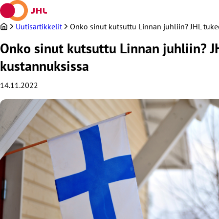
Siirry
sisältöön
Uutisartikkelit
Onko sinut kutsuttu Linnan juhliin? JHL tu
Onko sinut kutsuttu Linnan juhliin? 
kustannuksissa
14.11.2022