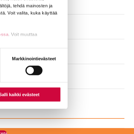
ältöjä, tehdä mainosten ja
ä. Voit valita, kuka käyttää
ossa
. Voit muuttaa
nti- tai
Markkinointievästeet
Salli kaikki evästeet