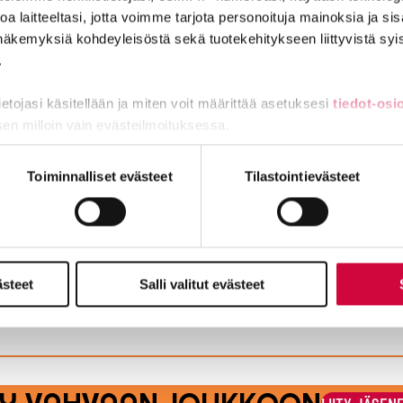
ta
a laitteeltasi, jotta voimme tarjota personoituja mainoksia ja sis
näkemyksiä kohdeyleisöstä sekä tuotekehitykseen liittyvistä syist
.
ntoja
tietojasi käsitellään ja miten voit määrittää asetuksesi
tiedot-osi
sen milloin vain evästeilmoituksessa.
ä ainakin tämä vakuutuksesta
miä, osa sivuston toimintaa parantavia, ja osaa käytetään tilastoi
Toiminnalliset evästeet
Tilastointievästeet
ttiin laittomasti, saa korvausta yli 12 000 euroa
ästeet
Salli valitut evästeet
osopimuksen rikkominen