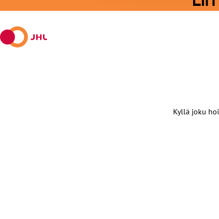
LI
Facebookissa
viestipalvelu
sähköpostilla
WhatsAppilla
Telegramilla
X:ssä
Kyllä joku hoi