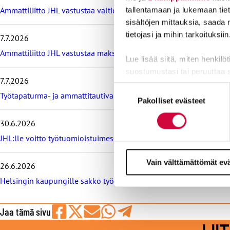
m
Ammattiliitto JHL vastustaa valtiokonttoria koskevan lain muutos
tallentamaan ja lukemaan tieto
e
sisältöjen mittauksia, saada 
i
tietojasi ja mihin tarkoituksiin
7.7.2026
s
i
Ammattiliitto JHL vastustaa maksullisia avoimia korkeakoulututki
Lue lisää siitä, miten henkilö
m
m
suostumustasi tai peruuttaa 
7.7.2026
ä
Suostumuksen
t
Työtapaturma- ja ammattitautivakuutus turvaa työelämässä, tied
Evästeistä osa on välttämättö
Pakolliset evästeet
valinta
u
markkinointitarkoituksiin.
u
t
30.6.2026
i
JHL:lle voitto työtuomioistuimessa: raitiovaununkuljettaja irtisano
s
e
Vain välttämättömät ev
t
26.6.2026
Helsingin kaupungille sakko työtuomioistuimesta, syynä työeht
Jaa tämä sivu
Jaa
Jaa
Jaa
Jaa
Jaa