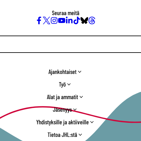
Seuraa meitä
Facebook
X
Instagram
YouTube
LinkedIn
TikTok
Bluesky
Threads
/
Twitter
Ajankohtaiset
Työ
Alat ja ammatit
Jäsenyys
Yhdistyksille ja aktiiveille
Tietoa JHL:stä