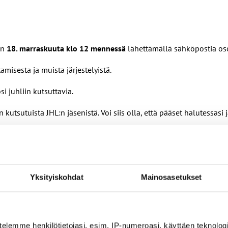
an
18. marraskuuta klo 12 mennessä
lähettämällä sähköpostia os
isesta ja muista järjestelyistä.
i juhliin kutsuttavia.
utsutuista JHL:n jäsenistä. Voi siis olla, että pääset halutessasi
Yksityiskohdat
Mainosasetukset
nin ehdoilla – Ammattiliitto JHL on antanut lausunnon koulujen j
telemme henkilötietojasi, esim. IP-numeroasi, käyttäen teknologio