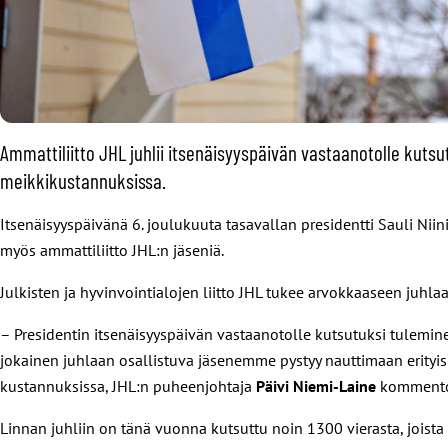
Ammattiliitto JHL juhlii itsenäisyyspäivän vastaanotolle kuts
meikkikustannuksissa.
Itsenäisyyspäivänä 6. joulukuuta tasavallan presidentti Sauli Nii
myös ammattiliitto JHL:n jäseniä.
Julkisten ja hyvinvointialojen liitto JHL tukee arvokkaaseen juhl
– Presidentin itsenäisyyspäivän vastaanotolle kutsutuksi tulemine
jokainen juhlaan osallistuva jäsenemme pystyy nauttimaan erityisla
kustannuksissa, JHL:n puheenjohtaja
Päivi Niemi-Laine
kommentoi 
Linnan juhliin on tänä vuonna kutsuttu noin 1300 vierasta, joist