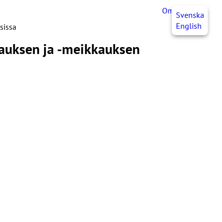
OmaJHL
FI
Svenska
English
sissa
pauksen ja -meikkauksen