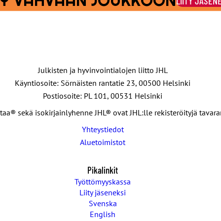
ITY VAHVAAN JOUKKOON
LIITY JÄSEN
Julkisten ja hyvinvointialojen liitto JHL
Käyntiosoite: Sörnäisten rantatie 23, 00500 Helsinki
Postiosoite: PL 101, 00531 Helsinki
taa® sekä isokirjainlyhenne JHL® ovat JHL:lle rekisteröityjä tavar
Yhteystiedot
Aluetoimistot
Pikalinkit
Työttömyyskassa
Liity jäseneksi
Svenska
English