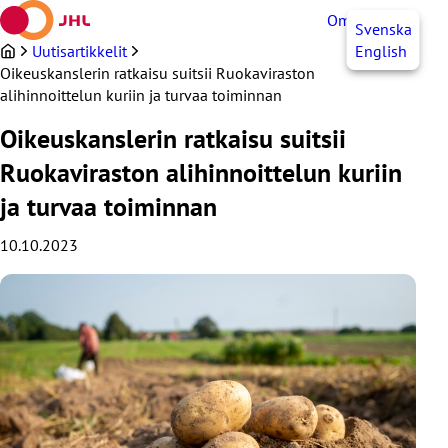
Siirry
OmaJHL
FI
Svenska
sisältöön
Uutisartikkelit
English
Oikeuskanslerin ratkaisu suitsii Ruokaviraston
alihinnoittelun kuriin ja turvaa toiminnan
Oikeuskanslerin ratkaisu suitsii
Ruokaviraston alihinnoittelun kuriin
ja turvaa toiminnan
10.10.2023