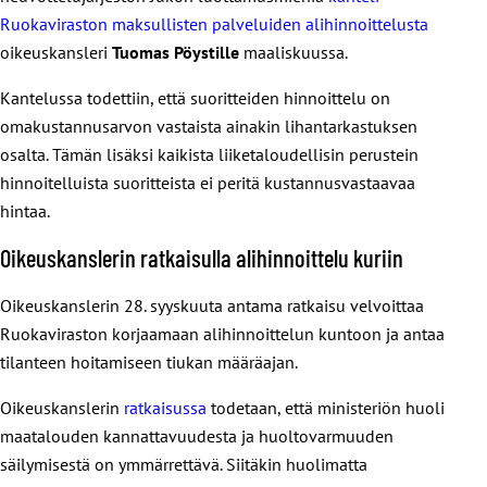
Ruokaviraston maksullisten palveluiden alihinnoittelusta
oikeuskansleri
Tuomas Pöystille
maaliskuussa.
Kantelussa todettiin, että suoritteiden hinnoittelu on
omakustannusarvon vastaista ainakin lihantarkastuksen
osalta. Tämän lisäksi kaikista liiketaloudellisin perustein
hinnoitelluista suoritteista ei peritä kustannusvastaavaa
hintaa.
Oikeuskanslerin ratkaisulla alihinnoittelu kuriin
Oikeuskanslerin 28. syyskuuta antama ratkaisu velvoittaa
Ruokaviraston korjaamaan alihinnoittelun kuntoon ja antaa
tilanteen hoitamiseen tiukan määräajan.
Oikeuskanslerin
ratkaisussa
todetaan, että ministeriön huoli
maatalouden kannattavuudesta ja huoltovarmuuden
säilymisestä on ymmärrettävä. Siitäkin huolimatta