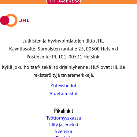
LIITY JÄSENEKSI
X:ssä
Julkisten ja hyvinvointialojen liitto JHL
Käyntiosoite: Sörnäisten rantatie 23, 00500 Helsinki
Postiosoite: PL 101, 00531 Helsinki
Kyllä joku hoitaa® sekä isokirjainlyhenne JHL® ovat JHL:lle
rekisteröityjä tavaramerkkejä.
Yhteystiedot
Aluetoimistot
Pikalinkit
Työttömyyskassa
Liity jäseneksi
Svenska