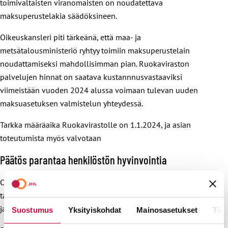
toimivaltaisten viranomaisten on noudatettava
maksuperustelakia säädöksineen.
Oikeuskansleri piti tärkeänä, että maa- ja
metsätalousministeriö ryhtyy toimiin maksuperustelain
noudattamiseksi mahdollisimman pian. Ruokaviraston
palvelujen hinnat on saatava kustannnusvastaaviksi
viimeistään vuoden 2024 alussa voimaan tulevan uuden
maksuasetuksen valmistelun yhteydessä.
Tarkka määräaika Ruokavirastolle on 1.1.2024, ja asian
toteutumista myös valvotaan
Päätös parantaa henkilöstön hyvinvointia
Oikeuskanslerin päätöksen myötä viraston budjetti
tasapainottuu ja tulee osaltaan turvaamaan toiminnan
jatkuvuutta.
Suostumus
Yksityiskohdat
Mainosasetukset
Tiet