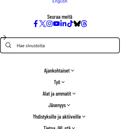
English
Seuraa meitä
Facebook
X
Instagram
YouTube
LinkedIn
TikTok
Bluesky
Threads
/
Search:
Twitter
Ajankohtaiset
Työ
Alat ja ammatit
Jäsenyys
Yhdistyksille ja aktiiveille
Tietoa JHL:stä