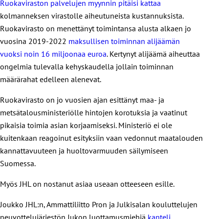
Ruokaviraston palvelujen myynnin pitäisi kattaa
kolmanneksen virastolle aiheutuneista kustannuksista.
Ruokavirasto on menettänyt toimintansa alusta alkaen jo
vuosina 2019-2022
maksullisen toiminnan alijäämän
vuoksi noin 16 miljoonaa euroa
. Kertynyt alijäämä aiheuttaa
ongelmia tulevalla kehyskaudella jollain toiminnan
määrärahat edelleen alenevat.
Ruokavirasto on jo vuosien ajan esittänyt maa- ja
metsätalousministeriölle hintojen korotuksia ja vaatinut
pikaisia toimia asian korjaamiseksi. Ministeriö ei ole
kuitenkaan reagoinut esityksiin vaan vedonnut maatalouden
kannattavuuteen ja huoltovarmuuden säilymiseen
Suomessa.
Myös JHL on nostanut asiaa useaan otteeseen esille.
Joukko JHL:n, Ammattiliitto Pron ja Julkisalan kouluttelujen
neuvottelujärjestön Jukon luottamusmiehiä
kanteli