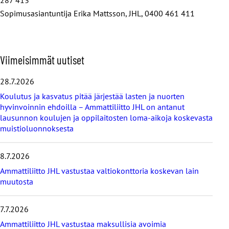
Sopimusasiantuntija Erika Mattsson, JHL, 0400 461 411
O
Viimeisimmät uutiset
h
i
28.7.2026
t
Koulutus ja kasvatus pitää järjestää lasten ja nuorten
a
hyvinvoinnin ehdoilla – Ammattiliitto JHL on antanut
v
lausunnon koulujen ja oppilaitosten loma-aikoja koskevasta
i
muistioluonnoksesta
i
m
e
8.7.2026
i
s
Ammattiliitto JHL vastustaa valtiokonttoria koskevan lain
i
muutosta
m
m
7.7.2026
ä
t
Ammattiliitto JHL vastustaa maksullisia avoimia