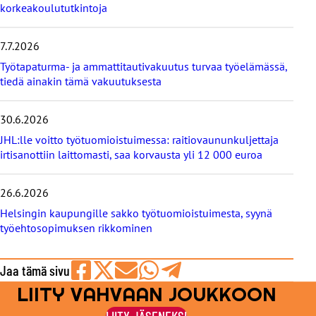
u
korkeakoulututkintoja
u
t
i
7.7.2026
s
Työtapaturma- ja ammattitautivakuutus turvaa työelämässä,
e
tiedä ainakin tämä vakuutuksesta
t
30.6.2026
JHL:lle voitto työtuomioistuimessa: raitiovaununkuljettaja
irtisanottiin laittomasti, saa korvausta yli 12 000 euroa
26.6.2026
Helsingin kaupungille sakko työtuomioistuimesta, syynä
työehtosopimuksen rikkominen
Jaa tämä sivu
LIITY VAHVAAN JOUKKOON
Jaa
Jaa
Jaa
Jaa
Jaa
Facebookissa
viestipalvelu
sähköpostilla
WhatsAppilla
Telegramilla