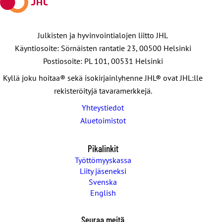
Julkisten ja hyvinvointialojen liitto JHL
Käyntiosoite: Sörnäisten rantatie 23, 00500 Helsinki
Postiosoite: PL 101, 00531 Helsinki
Kyllä joku hoitaa® sekä isokirjainlyhenne JHL® ovat JHL:lle
rekisteröityjä tavaramerkkejä.
Yhteystiedot
Aluetoimistot
Pikalinkit
Työttömyyskassa
Liity jäseneksi
Svenska
English
Seuraa meitä