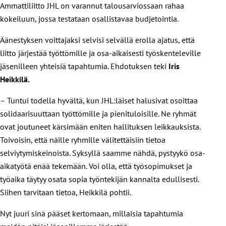
Ammattiliitto JHL on varannut talousarviossaan rahaa
kokeiluun, jossa testataan osallistavaa budjetointia.
Äänestyksen voittajaksi selvisi selvällä erolla ajatus, että
liitto järjestää työttömille ja osa-aikaisesti työskenteleville
jäsenilleen yhteisiä tapahtumia. Ehdotuksen teki
Iris
Heikkilä.
– Tuntui todella hyvältä, kun JHL:läiset halusivat osoittaa
solidaarisuuttaan työttömille ja pienituloisille. Ne ryhmät
ovat joutuneet kärsimään eniten hallituksen leikkauksista.
Toivoisin, että näille ryhmille välitettäisiin tietoa
selviytymiskeinoista. Syksyllä saamme nähdä, pystyykö osa-
aikatyötä enää tekemään. Voi olla, että työsopimukset ja
työaika täytyy osata sopia työntekijän kannalta edullisesti.
Siihen tarvitaan tietoa, Heikkilä pohtii.
Nyt juuri sinä pääset kertomaan, millaisia tapahtumia