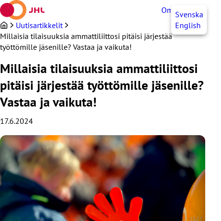
Siirry
OmaJHL
FI
Svenska
sisältöön
Uutisartikkelit
English
Millaisia tilaisuuksia ammattiliittosi pitäisi järjestää
työttömille jäsenille? Vastaa ja vaikuta!
Millaisia tilaisuuksia ammattiliittosi
pitäisi järjestää työttömille jäsenille?
Vastaa ja vaikuta!
17.6.2024