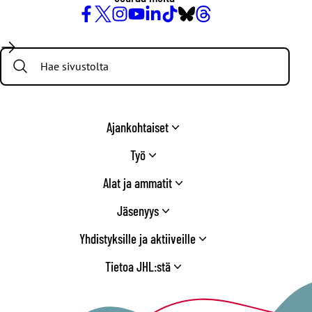
Facebook
X
Instagram
YouTube
LinkedIn
TikTok
Bluesky
Threads
/
Search:
Twitter
Ajankohtaiset
Työ
Alat ja ammatit
Jäsenyys
Yhdistyksille ja aktiiveille
Tietoa JHL:stä