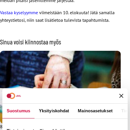
meidän pitäisi jäsenillemme järjestää.
Vastaa kyselyymme
viimeistään 10. elokuuta! Jätä samalla
yhteystietosi, niin saat lisätietoa tulevista tapahtumista.
Sinua voisi kiinnostaa myös
Suostumus
Yksityiskohdat
Mainosasetukset
Tiet
8.3.2024