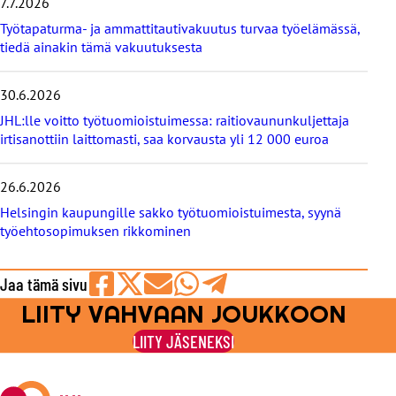
i
7.7.2026
s
Työtapaturma- ja ammattitautivakuutus turvaa työelämässä,
e
tiedä ainakin tämä vakuutuksesta
t
30.6.2026
JHL:lle voitto työtuomioistuimessa: raitiovaununkuljettaja
irtisanottiin laittomasti, saa korvausta yli 12 000 euroa
26.6.2026
Helsingin kaupungille sakko työtuomioistuimesta, syynä
työehtosopimuksen rikkominen
Jaa tämä sivu
LIITY VAHVAAN JOUKKOON
Jaa
Jaa
Jaa
Jaa
Jaa
Facebookissa
viestipalvelu
sähköpostilla
WhatsAppilla
Telegramilla
LIITY JÄSENEKSI
X:ssä