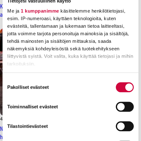
Tietojesi vastuullinen käyttö
Kylmäävä laskelma julki: Hallitus aikoo rouhaista
Me ja
1 kumppanimme
käsittelemme henkilötietojasi,
ansiosidonnaisesta pahimmillaan puolet pois
esim. IP-numeroasi, käyttäen teknologioita, kuten
evästeitä, tallentamaan ja lukemaan tietoa laitteeltasi,
jotta voimme tarjota personoituja mainoksia ja sisältöjä,
tehdä mainosten ja sisältöjen mittauksia, saada
näkemyksiä kohdeyleisöstä sekä tuotekehitykseen
liittyvistä syistä. Voit valita, kuka käyttää tietojasi ja mihin
tarkoituksiin.
Lue lisää siitä, miten henkilötietojasi käsitellään ja miten
Suostumuksen
voit määrittää asetuksesi
tiedot-osiossa
. Voit muuttaa
Pakolliset evästeet
valinta
suostumustasi tai peruuttaa sen milloin vain
evästeilmoituksessa.
Toiminnalliset evästeet
Evästeistä osa on välttämättömiä, osa sivuston toimintaa
4.3.2024
Uutiset
parantavia, ja osaa käytetään tilastointi- tai
Tilastointievästeet
Näin hallituksen giljotiini iskee arkeesi: potkujen antaminen
markkinointitarkoituksiin.
helpommaksi, lakko-oikeus uhattuna, työttömyysturvaa ja