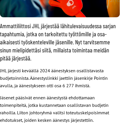
Ammattiliittosi JHL järjestää lähitulevaisuudessa sarjan
tapahtumia, jotka on tarkoitettu työttömille ja osa-
aikaisesti työskenteleville jäsenille. Nyt tarvitsemme
sinun mielipidettäsi siitä, millaista toimintaa meidän
pitää järjestää.
JHL järjesti keväällä 2024 äänestyksen osallistavasta
budjetoinnista. Äänestyslinkki jaettiin jäsenkirje Pointin
avulla, ja äänestykseen otti osa 6 277 ihmistä.
Jäsenet pääsivät ennen äänestystä ehdottamaan
toimenpiteitä, jotka kustannetaan osallistavan budjetin
rahoilla. Liiton johtoryhmä valitsi toteutuskelpoisimmat
ehdotukset, joiden kesken äänestys järjestettiin.