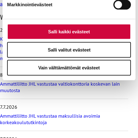
asumistukia leikattiin jo
Markkinointievästeet
O
Viimeisimmät uutiset
h
i
28.7.2026
Salli kaikki evästeet
t
Koulutus ja kasvatus pitää järjestää lasten ja nuorten
a
hyvinvoinnin ehdoilla – Ammattiliitto JHL on antanut
v
Salli valitut evästeet
lausunnon koulujen ja oppilaitosten loma-aikoja koskevasta
i
muistioluonnoksesta
i
m
Vain välttämättömät evästeet
e
8.7.2026
i
s
Ammattiliitto JHL vastustaa valtiokonttoria koskevan lain
i
muutosta
m
m
7.7.2026
ä
t
Ammattiliitto JHL vastustaa maksullisia avoimia
u
korkeakoulututkintoja
u
t