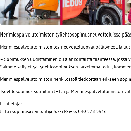
Merimiespalvelutoimiston työehtosopimusneuvotteluissa pääst
Merimiespalvelutoimiston tes-neuvottelut ovat päättyneet, ja uus
– Sopimuksen uudistaminen oli ajankohtaista tilanteessa, jossa v
Saimme säilytettyä työehtosopimuksen tärkeimmät edut, kommen
Merimiespalvelutoimiston henkilöstöä tiedotetaan erikseen sopim
Työehtosopimus solmittiin JHL:n ja Merimiespalvelutoimiston väli
Lisätietoja:
JHL:n sopimusasiantuntija Jussi Päiviö, 040 578 5916