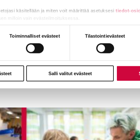
tietojasi käsitellään ja miten voit määrittää asetuksesi
tiedot-osi
sen milloin vain evästeilmoituksessa.
miä, osa sivuston toimintaa parantavia, ja osaa käytetään tilastoi
Toiminnalliset evästeet
Tilastointievästeet
ästeet
Salli valitut evästeet