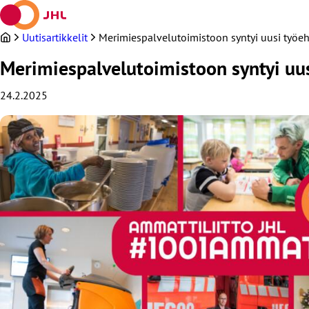
Siirry
sisältöön
Uutisartikkelit
Merimiespalvelutoimistoon syntyi uusi työ
Merimiespalvelutoimistoon syntyi uu
24.2.2025