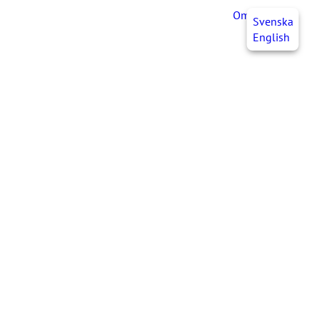
OmaJHL
FI
Svenska
English