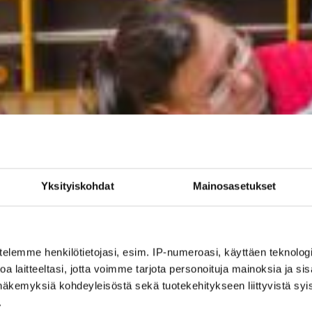
Yksityiskohdat
Mainosasetukset
telemme henkilötietojasi, esim. IP-numeroasi, käyttäen teknologio
a laitteeltasi, jotta voimme tarjota personoituja mainoksia ja sis
näkemyksiä kohdeyleisöstä sekä tuotekehitykseen liittyvistä syist
.