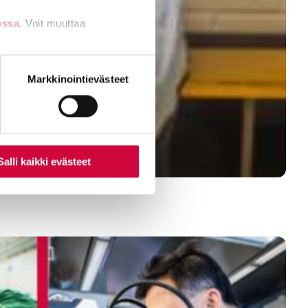
ossa
. Voit muuttaa
nti- tai
Markkinointievästeet
Salli kaikki evästeet