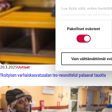
Lue lisää siitä, miten henkilö
suostumustasi tai peruuttaa 
Suostumuksen
Evästeistä osa on välttämättö
Pakolliset evästeet
valinta
markkinointitarkoituksiin.
Vain välttämättömät ev
20.3.2025
Uutiset
Yksityisen varhaiskasvatusalan tes-neuvottelut palaavat tauolta