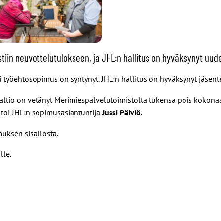
iin neuvottelutulokseen, ja JHL:n hallitus on hyväksynyt uu
i työehtosopimus on syntynyt. JHL:n hallitus on hyväksynyt jäsen
altio on vetänyt Merimiespalvelutoimistolta tukensa pois kokonaa
toi JHL:n sopimusasiantuntija
Jussi Päiviö
.
uksen sisällöstä.
lle.