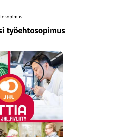
ehtosopimus
si työehtosopimus